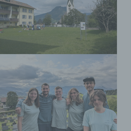
besteht, dass diese personenbezogenen Daten
verwendet werden, um bestimmte persönliche
Aspekte, die sich auf eine natürliche Person
beziehen, zu bewerten, insbesondere, um Aspekte
bezüglich Arbeitsleistung, wirtschaftlicher Lage,
Gesundheit, persönlicher Vorlieben, Interessen,
Zuverlässigkeit, Verhalten, Aufenthaltsort oder
Ortswechsel dieser natürlichen Person zu
analysieren oder vorherzusagen.
f) Pseudonymisierung
Pseudonymisierung ist die Verarbeitung
personenbezogener Daten in einer Weise, auf
welche die personenbezogenen Daten ohne
Hinzuziehung zusätzlicher Informationen nicht
mehr einer spezifischen betroffenen Person
zugeordnet werden können, sofern diese
zusätzlichen Informationen gesondert aufbewahrt
werden und technischen und organisatorischen
Maßnahmen unterliegen, die gewährleisten, dass
die personenbezogenen Daten nicht einer