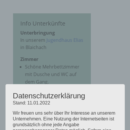
Info Unterkünfte
Unterbringung
In unserem
Jugendhaus Elias
in Blaichach
Zimmer
Schöne Mehrbettzimmer
mit Dusche und WC auf
dem Gang.
Waschbecken
Datenschutzerklärung
Stockbetten mit
Stand: 11.01.2022
Leselampe
Stauraum für euer Gepäck
Wir freuen uns sehr über Ihr Interesse an unserem
Unternehmen. Eine Nutzung der Internetseiten ist
grundsätzlich ohne jede Angabe