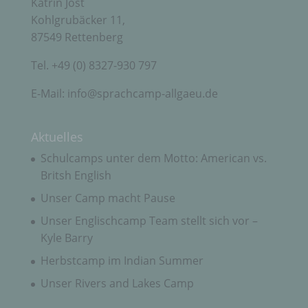
Katrin Jost
Kohlgrubäcker 11,
Auftragsverarbeiter ist eine natürliche oder
87549 Rettenberg
juristische Person, Behörde, Einrichtung oder
andere Stelle, die personenbezogene Daten im
Tel. +49 (0) 8327-930 797
Auftrag des Verantwortlichen verarbeitet.
E-Mail: info@sprachcamp-allgaeu.de
i) Empfänger
Aktuelles
Empfänger ist eine natürliche oder juristische
Schulcamps unter dem Motto: American vs.
Person, Behörde, Einrichtung oder andere Stelle,
Britsh English
der personenbezogene Daten offengelegt werden,
unabhängig davon, ob es sich bei ihr um einen
Unser Camp macht Pause
Dritten handelt oder nicht. Behörden, die im
Rahmen eines bestimmten Untersuchungsauftrags
Unser Englischcamp Team stellt sich vor –
nach dem Unionsrecht oder dem Recht der
Kyle Barry
Mitgliedstaaten möglicherweise
personenbezogene Daten erhalten, gelten jedoch
Herbstcamp im Indian Summer
nicht als Empfänger.
Unser Rivers and Lakes Camp
j) Dritter