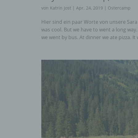
perso
von
Katrin Jost
|
Apr. 24, 2019
|
Ostercamp
einzu
Hier sind ein paar Worte von unsere Sara
was cool. But we have to went a long way. 
e) Pr
we went by bus. At dinner we ate pizza. It 
Profi
Daten
werde
Perso
Arbei
Inter
diese
f) P
Pseud
einer
Hinzu
betro