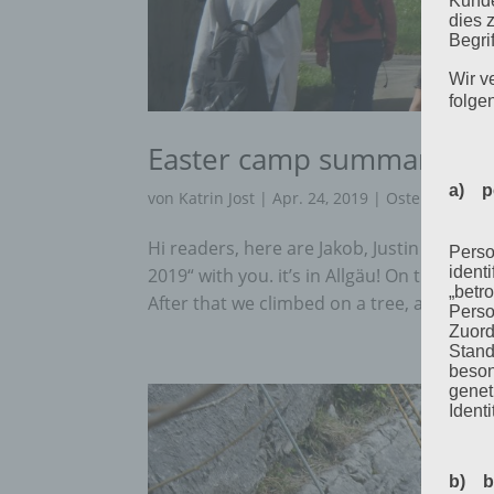
Kunde
dies 
Begrif
Wir v
folge
Easter camp summary fro
a) p
von
Katrin Jost
|
Apr. 24, 2019
|
Ostercamp
Hi readers, here are Jakob, Justin and B
Perso
ident
2019“ with you. it’s in Allgäu! On the ar
„betro
After that we climbed on a tree, a very hig
Perso
Zuord
Stand
beson
genet
Identi
b) b