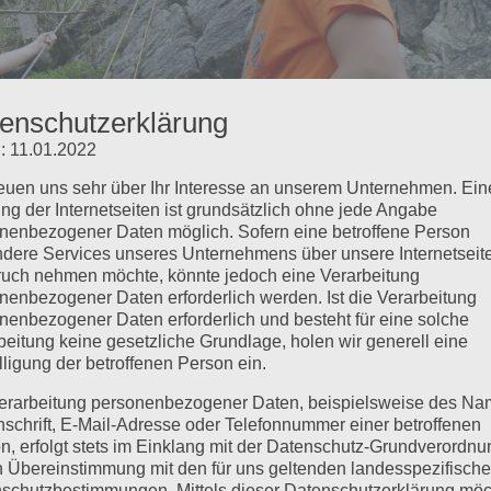
enschutzerklärung
: 11.01.2022
reuen uns sehr über Ihr Interesse an unserem Unternehmen. Ein
ng der Internetseiten ist grundsätzlich ohne jede Angabe
nenbezogener Daten möglich. Sofern eine betroffene Person
dere Services unseres Unternehmens über unsere Internetseite
uch nehmen möchte, könnte jedoch eine Verarbeitung
nenbezogener Daten erforderlich werden. Ist die Verarbeitung
hcamp – A Day Out Rock Climbing!
nenbezogener Daten erforderlich und besteht für eine solche
beitung keine gesetzliche Grundlage, holen wir generell eine
lligung der betroffenen Person ein.
erarbeitung personenbezogener Daten, beispielsweise des Na
day in the week. Today we went climbing. Not tree-climbing t
nschrift, E-Mail-Adresse oder Telefonnummer einer betroffenen
ns. We walked for an hour and a half to get to the climbing
n, erfolgt stets im Einklang mit der Datenschutz-Grundverordnu
 on a tree....
n Übereinstimmung mit den für uns geltenden landesspezifisch
schutzbestimmungen. Mittels dieser Datenschutzerklärung mö