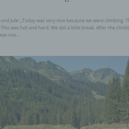
nenbezogener Daten mit dem Ziel, ihre künftige Verarbeitung
schränken.
 und Jule: „Today was very nice because we were climbing. T
This was hot and hard. We did a little break. After the climb
ofiling
was soo...
ling ist jede Art der automatisierten Verarbeitung personenbezo
, die darin besteht, dass diese personenbezogenen Daten ver
n, um bestimmte persönliche Aspekte, die sich auf eine natürli
n beziehen, zu bewerten, insbesondere, um Aspekte bezüglich
tsleistung, wirtschaftlicher Lage, Gesundheit, persönlicher Vorli
essen, Zuverlässigkeit, Verhalten, Aufenthaltsort oder Ortswechs
r natürlichen Person zu analysieren oder vorherzusagen.
seudonymisierung
onymisierung ist die Verarbeitung personenbezogener Daten i
 Weise, auf welche die personenbezogenen Daten ohne
ziehung zusätzlicher Informationen nicht mehr einer spezifisch
ffenen Person zugeordnet werden können, sofern diese zusätzl