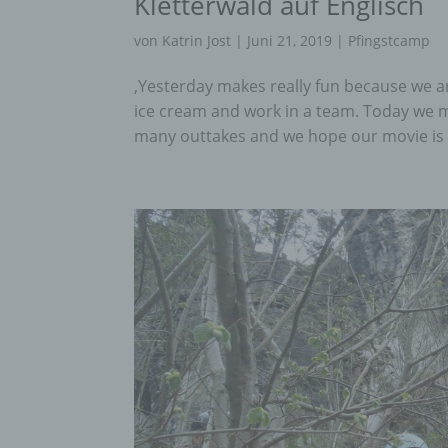
Kletterwald auf Englisch
von
Katrin Jost
|
Juni 21, 2019
|
Pfingstcamp
‚Yesterday makes really fun because we ar
ice cream and work in a team. Today we m
many outtakes and we hope our movie is g