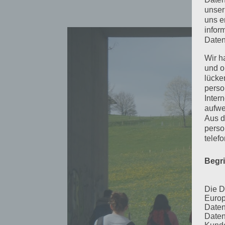
unser
uns e
infor
Daten
Wir h
und o
lücke
perso
Inter
aufwe
Aus d
perso
telef
Begr
Die D
Europ
Daten
Daten