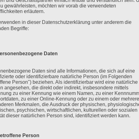
n und Geschäftspartner einfach lesbar und verständlich sein.
zu gewährleisten, möchten wir vorab die verwendeten
flichkeiten erläutern.
erwenden in dieser Datenschutzerklärung unter anderem die
nden Begriffe:
m our Senior boys!
ersonenbezogene Daten
asti and we are going to share our adventures of „SprachCam
nenbezogene Daten sind alle Informationen, die sich auf eine
ifizierte oder identifizierbare natürliche Person (im Folgenden
riving day we played outdoor games to get to know new people
ffene Person") beziehen. Als identifizierbar wird eine natürliche
h...
n angesehen, die direkt oder indirekt, insbesondere mittels
nung zu einer Kennung wie einem Namen, zu einer Kennnumm
ortdaten, zu einer Online-Kennung oder zu einem oder mehrer
deren Merkmalen, die Ausdruck der physischen, physiologisch
ischen, psychischen, wirtschaftlichen, kulturellen oder sozialen
tät dieser natürlichen Person sind, identifiziert werden kann.
etroffene Person