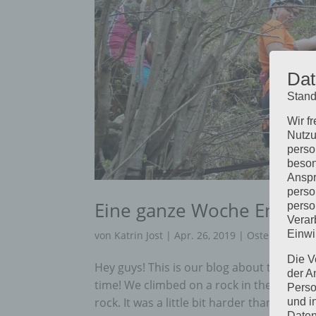
Dat
Stand
Wir f
Nutzu
perso
beson
Anspr
perso
Eine ganze Woche Englisc
perso
Verar
Einwi
von
Katrin Jost
|
Apr. 26, 2019
|
Ostercamp
Die V
Hey guys! This is our blog about the 4th 
der A
time! We climbed on a rock in the mountai
Perso
rock. It was a little bit harder than climbing
und i
Daten