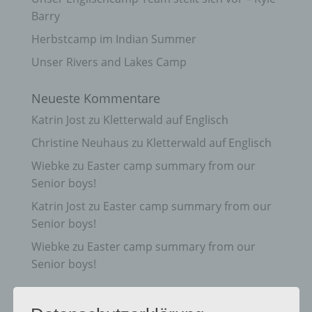
Barry
Herbstcamp im Indian Summer
Unser Rivers and Lakes Camp
Neueste Kommentare
Katrin Jost
zu
Kletterwald auf Englisch
Christine Neuhaus
zu
Kletterwald auf Englisch
Wiebke
zu
Easter camp summary from our
Senior boys!
Katrin Jost
zu
Easter camp summary from our
Senior boys!
Wiebke
zu
Easter camp summary from our
Senior boys!
Archiv