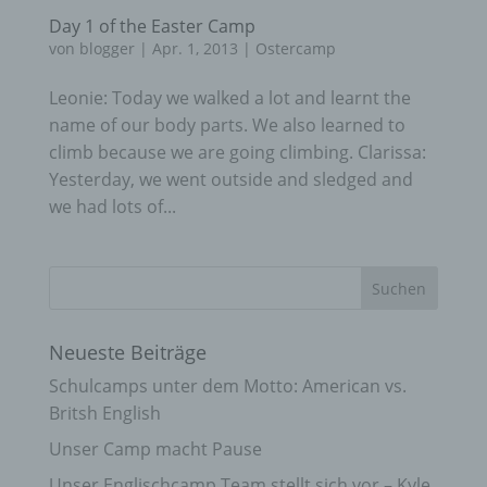
Day 1 of the Easter Camp
von
blogger
|
Apr. 1, 2013
|
Ostercamp
Leonie: Today we walked a lot and learnt the
name of our body parts. We also learned to
climb because we are going climbing. Clarissa:
Yesterday, we went outside and sledged and
we had lots of...
Neueste Beiträge
Schulcamps unter dem Motto: American vs.
Britsh English
Unser Camp macht Pause
Unser Englischcamp Team stellt sich vor – Kyle