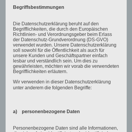
Juli 2015
Begriffsbestimmungen
Mai 2015
April 2015
Die Datenschutzerklärung beruht auf den
Begrifflichkeiten, die durch den Europäischen
August 2014
Richtlinien- und Verordnungsgeber beim Erlass
der Datenschutz-Grundverordnung (DS-GVO)
Juli 2014
verwendet wurden. Unsere Datenschutzerklärung
soll sowohl für die Öffentlichkeit als auch für
Juni 2014
unsere Kunden und Geschäftspartner einfach
Januar 2014
lesbar und verständlich sein. Um dies zu
gewährleisten, möchten wir vorab die verwendeten
August 2013
Begrifflichkeiten erläutern.
Juli 2013
Wir verwenden in dieser Datenschutzerklärung
unter anderem die folgenden Begriffe:
Juni 2013
Mai 2013
April 2013
a) personenbezogene Daten
März 2013
Personenbezogene Daten sind alle Informationen,
August 2012