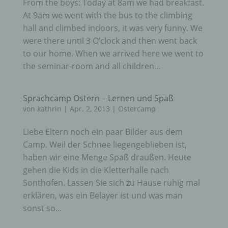
From the boys: Today at 8am we had breakfast.
At 9am we went with the bus to the climbing
hall and climbed indoors, it was very funny. We
were there until 3 O’clock and then went back
to our home. When we arrived here we went to
the seminar-room and all children...
Sprachcamp Ostern – Lernen und Spaß
von
kathrin
|
Apr. 2, 2013
|
Ostercamp
Liebe Eltern noch ein paar Bilder aus dem
Camp. Weil der Schnee liegengeblieben ist,
haben wir eine Menge Spaß draußen. Heute
gehen die Kids in die Kletterhalle nach
Sonthofen. Lassen Sie sich zu Hause ruhig mal
erklären, was ein Belayer ist und was man
sonst so...