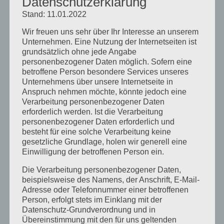
Datenschutzerklärung
September 2021
Stand: 11.01.2022
Februar 2021
Wir freuen uns sehr über Ihr Interesse an unserem
Oktober 2020
Unternehmen. Eine Nutzung der Internetseiten ist
grundsätzlich ohne jede Angabe
September 2020
personenbezogener Daten möglich. Sofern eine
betroffene Person besondere Services unseres
August 2020
Unternehmens über unsere Internetseite in
Juli 2020
Anspruch nehmen möchte, könnte jedoch eine
Verarbeitung personenbezogener Daten
Juni 2020
erforderlich werden. Ist die Verarbeitung
Mai 2020
personenbezogener Daten erforderlich und
besteht für eine solche Verarbeitung keine
April 2020
gesetzliche Grundlage, holen wir generell eine
Einwilligung der betroffenen Person ein.
März 2020
Die Verarbeitung personenbezogener Daten,
August 2019
beispielsweise des Namens, der Anschrift, E-Mail-
Juni 2019
Adresse oder Telefonnummer einer betroffenen
Person, erfolgt stets im Einklang mit der
April 2019
Datenschutz-Grundverordnung und in
Übereinstimmung mit den für uns geltenden
November 2018