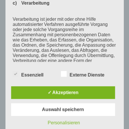
Februar 2011
c) Verarbeitung
Januar 2011
Verarbeitung ist jeder mit oder ohne Hilfe
Dezember 2010
automatisierter Verfahren ausgeführte Vorgang
November 2010
oder jede solche Vorgangsreihe im
Zusammenhang mit personenbezogenen Daten
Oktober 2010
wie das Erheben, das Erfassen, die Organisation,
das Ordnen, die Speicherung, die Anpassung oder
September 2010
Veränderung, das Auslesen, das Abfragen, die
Verwendung, die Offenlegung durch Übermittlung,
August 2010
Verbreitung oder eine andere Form der
Bereitstellung, den Abgleich oder die Verknüpfung,
Juli 2010
die Einschränkung, das Löschen oder die
Essenziell
Externe Dienste
Vernichtung.
Juni 2010
Mai 2010
✓ Akzeptieren
d) Einschränkung der Verarbeitung
April 2010
März 2010
Auswahl speichern
Einschränkung der Verarbeitung ist die Markierung
Februar 2010
gespeicherter personenbezogener Daten mit dem
Ziel, ihre künftige Verarbeitung einzuschränken.
Personalisieren
Januar 2010