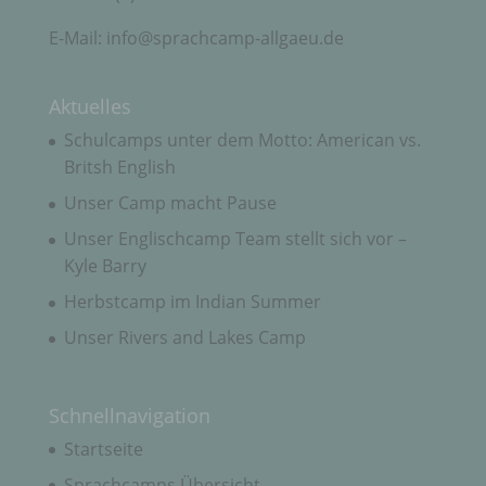
nach dem Unionsrecht oder dem Recht der
Mitgliedstaaten möglicherweise
E-Mail: info@sprachcamp-allgaeu.de
personenbezogene Daten erhalten, gelten jedoch
nicht als Empfänger.
Aktuelles
j) Dritter
Schulcamps unter dem Motto: American vs.
Britsh English
Dritter ist eine natürliche oder juristische Person,
Unser Camp macht Pause
Behörde, Einrichtung oder andere Stelle außer der
betroffenen Person, dem Verantwortlichen, dem
Unser Englischcamp Team stellt sich vor –
Auftragsverarbeiter und den Personen, die unter
Kyle Barry
der unmittelbaren Verantwortung des
Verantwortlichen oder des Auftragsverarbeiters
Herbstcamp im Indian Summer
befugt sind, die personenbezogenen Daten zu
verarbeiten.
Unser Rivers and Lakes Camp
k) Einwilligung
Schnellnavigation
Startseite
Einwilligung ist jede von der betroffenen Person
freiwillig für den bestimmten Fall in informierter
Sprachcamps Übersicht