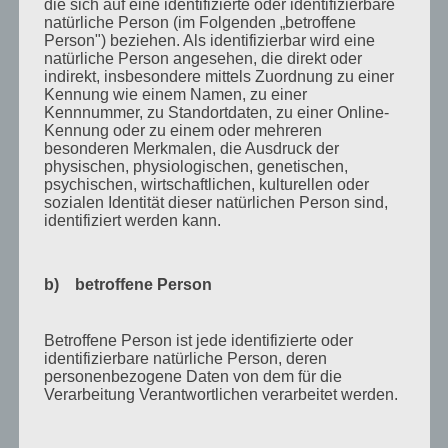
die sich auf eine identifizierte oder identifizierbare
Juli 2012
natürliche Person (im Folgenden „betroffene
Person") beziehen. Als identifizierbar wird eine
Juni 2012
natürliche Person angesehen, die direkt oder
indirekt, insbesondere mittels Zuordnung zu einer
April 2012
Kennung wie einem Namen, zu einer
Kennnummer, zu Standortdaten, zu einer Online-
Februar 2012
Kennung oder zu einem oder mehreren
besonderen Merkmalen, die Ausdruck der
November 2011
physischen, physiologischen, genetischen,
psychischen, wirtschaftlichen, kulturellen oder
Oktober 2011
sozialen Identität dieser natürlichen Person sind,
September 2011
identifiziert werden kann.
August 2011
b) betroffene Person
Juli 2011
Juni 2011
Betroffene Person ist jede identifizierte oder
Mai 2011
identifizierbare natürliche Person, deren
personenbezogene Daten von dem für die
April 2011
Verarbeitung Verantwortlichen verarbeitet werden.
März 2011