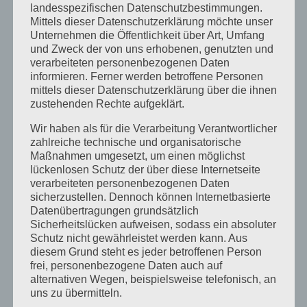
landesspezifischen Datenschutzbestimmungen.
Oktober 2018
Mittels dieser Datenschutzerklärung möchte unser
Unternehmen die Öffentlichkeit über Art, Umfang
August 2018
und Zweck der von uns erhobenen, genutzten und
verarbeiteten personenbezogenen Daten
Juli 2018
informieren. Ferner werden betroffene Personen
Mai 2018
mittels dieser Datenschutzerklärung über die ihnen
zustehenden Rechte aufgeklärt.
April 2018
Wir haben als für die Verarbeitung Verantwortlicher
August 2017
zahlreiche technische und organisatorische
Juli 2017
Maßnahmen umgesetzt, um einen möglichst
lückenlosen Schutz der über diese Internetseite
Juni 2017
verarbeiteten personenbezogenen Daten
sicherzustellen. Dennoch können Internetbasierte
August 2016
Datenübertragungen grundsätzlich
Juli 2016
Sicherheitslücken aufweisen, sodass ein absoluter
Schutz nicht gewährleistet werden kann. Aus
November 2015
diesem Grund steht es jeder betroffenen Person
frei, personenbezogene Daten auch auf
September 2015
alternativen Wegen, beispielsweise telefonisch, an
August 2015
uns zu übermitteln.