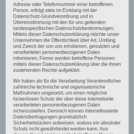
Adresse oder Telefonnummer einer betroffenen
Juni 2014
Person, erfolgt stets im Einklang mit der
Datenschutz-Grundverordnung und in
Januar 2014
Übereinstimmung mit den für uns geltenden
August 2013
landesspezifischen Datenschutzbestimmungen.
Mittels dieser Datenschutzerklärung möchte unser
Juli 2013
Unternehmen die Öffentlichkeit über Art, Umfang
und Zweck der von uns erhobenen, genutzten und
Juni 2013
verarbeiteten personenbezogenen Daten
Mai 2013
informieren. Ferner werden betroffene Personen
mittels dieser Datenschutzerklärung über die ihnen
April 2013
zustehenden Rechte aufgeklärt.
März 2013
Wir haben als für die Verarbeitung Verantwortlicher
zahlreiche technische und organisatorische
August 2012
Maßnahmen umgesetzt, um einen möglichst
Juli 2012
lückenlosen Schutz der über diese Internetseite
verarbeiteten personenbezogenen Daten
Juni 2012
sicherzustellen. Dennoch können Internetbasierte
April 2012
Datenübertragungen grundsätzlich
Sicherheitslücken aufweisen, sodass ein absoluter
Februar 2012
Schutz nicht gewährleistet werden kann. Aus