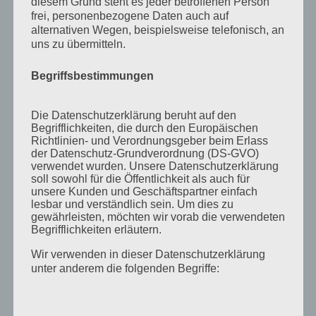
diesem Grund steht es jeder betroffenen Person
November 2011
frei, personenbezogene Daten auch auf
Oktober 2011
alternativen Wegen, beispielsweise telefonisch, an
uns zu übermitteln.
September 2011
August 2011
Begriffsbestimmungen
Juli 2011
Die Datenschutzerklärung beruht auf den
Juni 2011
Begrifflichkeiten, die durch den Europäischen
Richtlinien- und Verordnungsgeber beim Erlass
Mai 2011
der Datenschutz-Grundverordnung (DS-GVO)
verwendet wurden. Unsere Datenschutzerklärung
April 2011
soll sowohl für die Öffentlichkeit als auch für
unsere Kunden und Geschäftspartner einfach
März 2011
lesbar und verständlich sein. Um dies zu
Februar 2011
gewährleisten, möchten wir vorab die verwendeten
Begrifflichkeiten erläutern.
Januar 2011
Wir verwenden in dieser Datenschutzerklärung
Dezember 2010
unter anderem die folgenden Begriffe:
November 2010
Oktober 2010