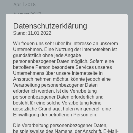
April 2018
August 2017
Juli 2017
Datenschutzerklärung
Stand: 11.01.2022
Juni 2017
August 2016
Wir freuen uns sehr über Ihr Interesse an unserem
Unternehmen. Eine Nutzung der Internetseiten ist
Juli 2016
grundsätzlich ohne jede Angabe
personenbezogener Daten möglich. Sofern eine
November 2015
betroffene Person besondere Services unseres
September 2015
Unternehmens über unsere Internetseite in
Anspruch nehmen möchte, könnte jedoch eine
August 2015
Verarbeitung personenbezogener Daten
erforderlich werden. Ist die Verarbeitung
Juli 2015
personenbezogener Daten erforderlich und
Mai 2015
besteht für eine solche Verarbeitung keine
gesetzliche Grundlage, holen wir generell eine
April 2015
Einwilligung der betroffenen Person ein.
August 2014
Die Verarbeitung personenbezogener Daten,
Juli 2014
beispielsweise des Namens, der Anschrift, E-Mail-