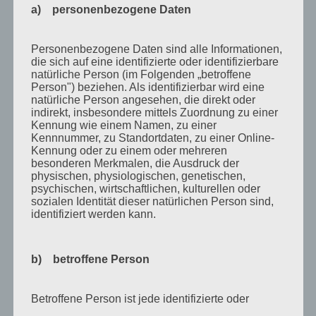
a) personenbezogene Daten
September 2010
August 2010
Personenbezogene Daten sind alle Informationen,
die sich auf eine identifizierte oder identifizierbare
Juli 2010
natürliche Person (im Folgenden „betroffene
Juni 2010
Person") beziehen. Als identifizierbar wird eine
natürliche Person angesehen, die direkt oder
Mai 2010
indirekt, insbesondere mittels Zuordnung zu einer
Kennung wie einem Namen, zu einer
April 2010
Kennnummer, zu Standortdaten, zu einer Online-
Kennung oder zu einem oder mehreren
März 2010
besonderen Merkmalen, die Ausdruck der
physischen, physiologischen, genetischen,
Februar 2010
psychischen, wirtschaftlichen, kulturellen oder
sozialen Identität dieser natürlichen Person sind,
Januar 2010
identifiziert werden kann.
November 2009
Oktober 2009
b) betroffene Person
September 2009
August 2009
Betroffene Person ist jede identifizierte oder
identifizierbare natürliche Person, deren