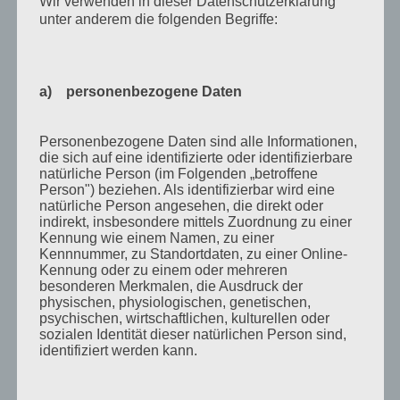
Wir verwenden in dieser Datenschutzerklärung
Mai 2011
unter anderem die folgenden Begriffe:
April 2011
März 2011
a) personenbezogene Daten
Februar 2011
Januar 2011
Personenbezogene Daten sind alle Informationen,
die sich auf eine identifizierte oder identifizierbare
Dezember 2010
natürliche Person (im Folgenden „betroffene
November 2010
Person") beziehen. Als identifizierbar wird eine
natürliche Person angesehen, die direkt oder
Oktober 2010
indirekt, insbesondere mittels Zuordnung zu einer
Kennung wie einem Namen, zu einer
September 2010
Kennnummer, zu Standortdaten, zu einer Online-
Kennung oder zu einem oder mehreren
August 2010
besonderen Merkmalen, die Ausdruck der
physischen, physiologischen, genetischen,
Juli 2010
psychischen, wirtschaftlichen, kulturellen oder
sozialen Identität dieser natürlichen Person sind,
Juni 2010
identifiziert werden kann.
Mai 2010
April 2010