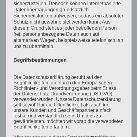
Mai 2013
sicherzustellen. Dennoch können Internetbasierte
April 2013
Datenübertragungen grundsätzlich
Sicherheitslücken aufweisen, sodass ein absoluter
März 2013
Schutz nicht gewährleistet werden kann. Aus
diesem Grund steht es jeder betroffenen Person
August 2012
frei, personenbezogene Daten auch auf
Juli 2012
alternativen Wegen, beispielsweise telefonisch, an
uns zu übermitteln.
Juni 2012
April 2012
Begriffsbestimmungen
Februar 2012
Die Datenschutzerklärung beruht auf den
November 2011
Begrifflichkeiten, die durch den Europäischen
Richtlinien- und Verordnungsgeber beim Erlass
Oktober 2011
der Datenschutz-Grundverordnung (DS-GVO)
verwendet wurden. Unsere Datenschutzerklärung
September 2011
soll sowohl für die Öffentlichkeit als auch für
unsere Kunden und Geschäftspartner einfach
August 2011
lesbar und verständlich sein. Um dies zu
Juli 2011
gewährleisten, möchten wir vorab die verwendeten
Begrifflichkeiten erläutern.
Juni 2011