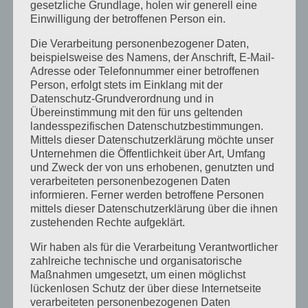
gesetzliche Grundlage, holen wir generell eine
November 2015
Einwilligung der betroffenen Person ein.
September 2015
Die Verarbeitung personenbezogener Daten,
August 2015
beispielsweise des Namens, der Anschrift, E-Mail-
Adresse oder Telefonnummer einer betroffenen
Juli 2015
Person, erfolgt stets im Einklang mit der
Datenschutz-Grundverordnung und in
Mai 2015
Übereinstimmung mit den für uns geltenden
April 2015
landesspezifischen Datenschutzbestimmungen.
Mittels dieser Datenschutzerklärung möchte unser
August 2014
Unternehmen die Öffentlichkeit über Art, Umfang
und Zweck der von uns erhobenen, genutzten und
Juli 2014
verarbeiteten personenbezogenen Daten
Juni 2014
informieren. Ferner werden betroffene Personen
mittels dieser Datenschutzerklärung über die ihnen
Januar 2014
zustehenden Rechte aufgeklärt.
August 2013
Wir haben als für die Verarbeitung Verantwortlicher
zahlreiche technische und organisatorische
Juli 2013
Maßnahmen umgesetzt, um einen möglichst
Juni 2013
lückenlosen Schutz der über diese Internetseite
verarbeiteten personenbezogenen Daten