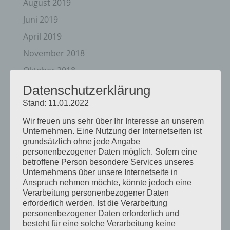
August 2019
Juni 2019
April 2019
November 2018
Oktober 2018
August 2018
Datenschutzerklärung
Stand: 11.01.2022
Juli 2018
Mai 2018
Wir freuen uns sehr über Ihr Interesse an unserem
Unternehmen. Eine Nutzung der Internetseiten ist
April 2018
grundsätzlich ohne jede Angabe
personenbezogener Daten möglich. Sofern eine
August 2017
betroffene Person besondere Services unseres
Juli 2017
Unternehmens über unsere Internetseite in
Anspruch nehmen möchte, könnte jedoch eine
Juni 2017
Verarbeitung personenbezogener Daten
erforderlich werden. Ist die Verarbeitung
August 2016
personenbezogener Daten erforderlich und
Juli 2016
besteht für eine solche Verarbeitung keine