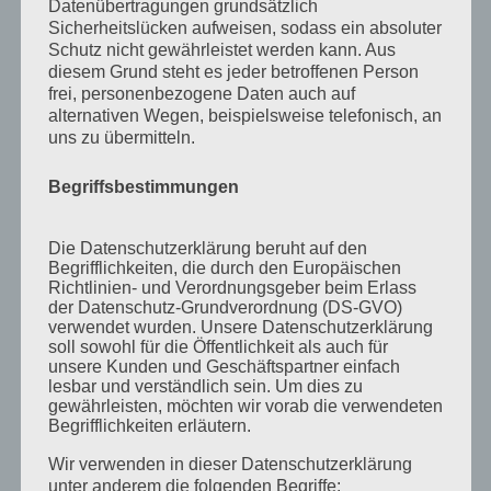
Datenübertragungen grundsätzlich
August 2012
Sicherheitslücken aufweisen, sodass ein absoluter
Schutz nicht gewährleistet werden kann. Aus
Juli 2012
diesem Grund steht es jeder betroffenen Person
frei, personenbezogene Daten auch auf
Juni 2012
alternativen Wegen, beispielsweise telefonisch, an
April 2012
uns zu übermitteln.
Februar 2012
Begriffsbestimmungen
November 2011
Oktober 2011
Die Datenschutzerklärung beruht auf den
Begrifflichkeiten, die durch den Europäischen
September 2011
Richtlinien- und Verordnungsgeber beim Erlass
der Datenschutz-Grundverordnung (DS-GVO)
August 2011
verwendet wurden. Unsere Datenschutzerklärung
soll sowohl für die Öffentlichkeit als auch für
Juli 2011
unsere Kunden und Geschäftspartner einfach
Juni 2011
lesbar und verständlich sein. Um dies zu
gewährleisten, möchten wir vorab die verwendeten
Mai 2011
Begrifflichkeiten erläutern.
April 2011
Wir verwenden in dieser Datenschutzerklärung
unter anderem die folgenden Begriffe: