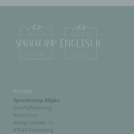
f) Pseudonymisierung
Pseudonymisierung ist die Verarbeitung
personenbezogener Daten in einer Weise, auf
welche die personenbezogenen Daten ohne
Hinzuziehung zusätzlicher Informationen nicht
mehr einer spezifischen betroffenen Person
zugeordnet werden können, sofern diese
zusätzlichen Informationen gesondert aufbewahrt
werden und technischen und organisatorischen
Maßnahmen unterliegen, die gewährleisten, dass
die personenbezogenen Daten nicht einer
identifizierten oder identifizierbaren natürlichen
Person zugewiesen werden.
Kontakt
Sprachcamp Allgäu
g) Verantwortlicher oder für die Verarbeitung
Geschäftsleitung:
Verantwortlicher
Katrin Jost
Kohlgrubäcker 11,
Verantwortlicher oder für die Verarbeitung
87549 Rettenberg
Verantwortlicher ist die natürliche oder juristische