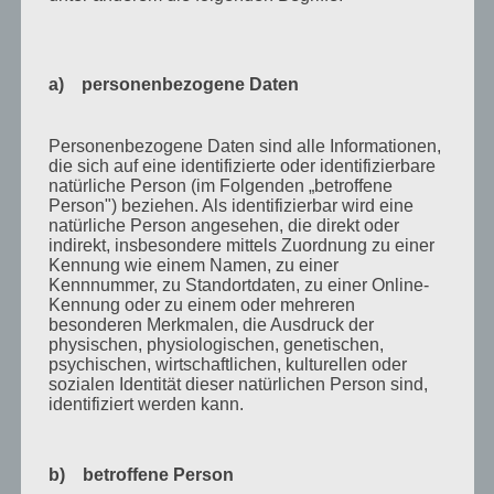
März 2011
Februar 2011
Januar 2011
a) personenbezogene Daten
Dezember 2010
Personenbezogene Daten sind alle Informationen,
November 2010
die sich auf eine identifizierte oder identifizierbare
Oktober 2010
natürliche Person (im Folgenden „betroffene
Person") beziehen. Als identifizierbar wird eine
September 2010
natürliche Person angesehen, die direkt oder
indirekt, insbesondere mittels Zuordnung zu einer
August 2010
Kennung wie einem Namen, zu einer
Kennnummer, zu Standortdaten, zu einer Online-
Juli 2010
Kennung oder zu einem oder mehreren
besonderen Merkmalen, die Ausdruck der
Juni 2010
physischen, physiologischen, genetischen,
psychischen, wirtschaftlichen, kulturellen oder
Mai 2010
sozialen Identität dieser natürlichen Person sind,
April 2010
identifiziert werden kann.
März 2010
b) betroffene Person
Februar 2010