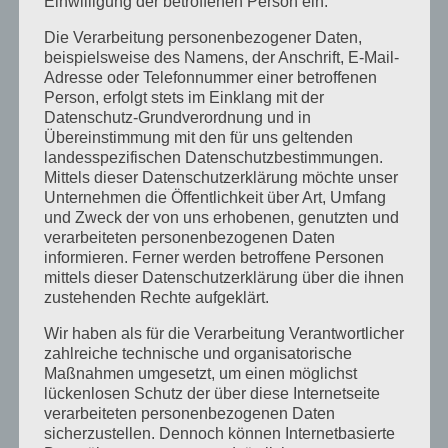
Einwilligung der betroffenen Person ein.
August 2015
Die Verarbeitung personenbezogener Daten,
Juli 2015
beispielsweise des Namens, der Anschrift, E-Mail-
Mai 2015
Adresse oder Telefonnummer einer betroffenen
Person, erfolgt stets im Einklang mit der
April 2015
Datenschutz-Grundverordnung und in
Übereinstimmung mit den für uns geltenden
August 2014
landesspezifischen Datenschutzbestimmungen.
Juli 2014
Mittels dieser Datenschutzerklärung möchte unser
Unternehmen die Öffentlichkeit über Art, Umfang
Juni 2014
und Zweck der von uns erhobenen, genutzten und
verarbeiteten personenbezogenen Daten
Januar 2014
informieren. Ferner werden betroffene Personen
August 2013
mittels dieser Datenschutzerklärung über die ihnen
zustehenden Rechte aufgeklärt.
Juli 2013
Wir haben als für die Verarbeitung Verantwortlicher
Juni 2013
zahlreiche technische und organisatorische
Mai 2013
Maßnahmen umgesetzt, um einen möglichst
lückenlosen Schutz der über diese Internetseite
April 2013
verarbeiteten personenbezogenen Daten
sicherzustellen. Dennoch können Internetbasierte
März 2013