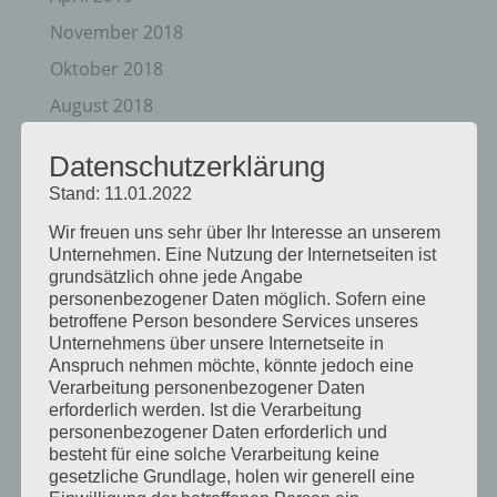
November 2018
Oktober 2018
August 2018
Juli 2018
Datenschutzerklärung
Mai 2018
Stand: 11.01.2022
April 2018
Wir freuen uns sehr über Ihr Interesse an unserem
August 2017
Unternehmen. Eine Nutzung der Internetseiten ist
grundsätzlich ohne jede Angabe
Juli 2017
personenbezogener Daten möglich. Sofern eine
betroffene Person besondere Services unseres
Juni 2017
Unternehmens über unsere Internetseite in
August 2016
Anspruch nehmen möchte, könnte jedoch eine
Verarbeitung personenbezogener Daten
Juli 2016
erforderlich werden. Ist die Verarbeitung
personenbezogener Daten erforderlich und
November 2015
besteht für eine solche Verarbeitung keine
September 2015
gesetzliche Grundlage, holen wir generell eine