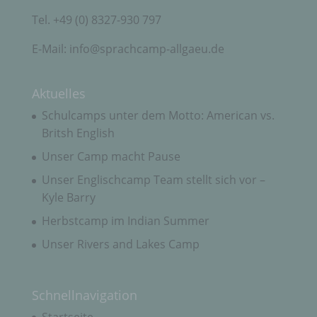
Person, Behörde, Einrichtung oder andere Stelle,
Tel. +49 (0) 8327-930 797
die allein oder gemeinsam mit anderen über die
Zwecke und Mittel der Verarbeitung von
E-Mail: info@sprachcamp-allgaeu.de
personenbezogenen Daten entscheidet. Sind die
Zwecke und Mittel dieser Verarbeitung durch das
Unionsrecht oder das Recht der Mitgliedstaaten
vorgegeben, so kann der Verantwortliche
Aktuelles
beziehungsweise können die bestimmten Kriterien
seiner Benennung nach dem Unionsrecht oder
Schulcamps unter dem Motto: American vs.
dem Recht der Mitgliedstaaten vorgesehen
Britsh English
werden.
Unser Camp macht Pause
Unser Englischcamp Team stellt sich vor –
h) Auftragsverarbeiter
Kyle Barry
Herbstcamp im Indian Summer
Auftragsverarbeiter ist eine natürliche oder
juristische Person, Behörde, Einrichtung oder
Unser Rivers and Lakes Camp
andere Stelle, die personenbezogene Daten im
Auftrag des Verantwortlichen verarbeitet.
Schnellnavigation
i) Empfänger
Startseite