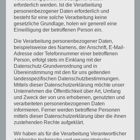
April 2018
erforderlich werden. Ist die Verarbeitung
personenbezogener Daten erforderlich und
August 2017
besteht für eine solche Verarbeitung keine
gesetzliche Grundlage, holen wir generell eine
Juli 2017
Einwilligung der betroffenen Person ein.
Juni 2017
Die Verarbeitung personenbezogener Daten,
August 2016
beispielsweise des Namens, der Anschrift, E-Mail-
Adresse oder Telefonnummer einer betroffenen
Juli 2016
Person, erfolgt stets im Einklang mit der
Datenschutz-Grundverordnung und in
November 2015
Übereinstimmung mit den für uns geltenden
September 2015
landesspezifischen Datenschutzbestimmungen.
Mittels dieser Datenschutzerklärung möchte unser
August 2015
Unternehmen die Öffentlichkeit über Art, Umfang
Juli 2015
und Zweck der von uns erhobenen, genutzten und
verarbeiteten personenbezogenen Daten
Mai 2015
informieren. Ferner werden betroffene Personen
mittels dieser Datenschutzerklärung über die ihnen
April 2015
zustehenden Rechte aufgeklärt.
August 2014
Wir haben als für die Verarbeitung Verantwortlicher
Juli 2014
zahlreiche technische und organisatorische