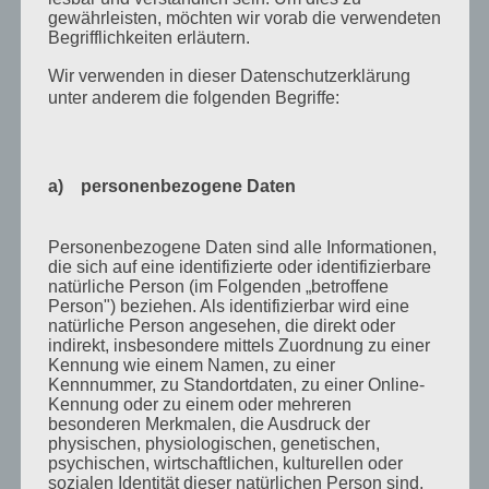
November 2011
gewährleisten, möchten wir vorab die verwendeten
Begrifflichkeiten erläutern.
Oktober 2011
Wir verwenden in dieser Datenschutzerklärung
September 2011
unter anderem die folgenden Begriffe:
August 2011
Juli 2011
a) personenbezogene Daten
Juni 2011
Mai 2011
Personenbezogene Daten sind alle Informationen,
April 2011
die sich auf eine identifizierte oder identifizierbare
natürliche Person (im Folgenden „betroffene
März 2011
Person") beziehen. Als identifizierbar wird eine
natürliche Person angesehen, die direkt oder
Februar 2011
indirekt, insbesondere mittels Zuordnung zu einer
Kennung wie einem Namen, zu einer
Januar 2011
Kennnummer, zu Standortdaten, zu einer Online-
Kennung oder zu einem oder mehreren
Dezember 2010
besonderen Merkmalen, die Ausdruck der
November 2010
physischen, physiologischen, genetischen,
psychischen, wirtschaftlichen, kulturellen oder
Oktober 2010
sozialen Identität dieser natürlichen Person sind,