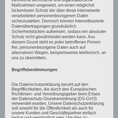
Maßnahmen umgesetzt, um einen möglichst
Juni 2014
lückenlosen Schutz der über diese Internetseite
verarbeiteten personenbezogenen Daten
Januar 2014
sicherzustellen. Dennoch können Internetbasierte
August 2013
Datenübertragungen grundsätzlich
Sicherheitslücken aufweisen, sodass ein absoluter
Juli 2013
Schutz nicht gewährleistet werden kann. Aus
diesem Grund steht es jeder betroffenen Person
Juni 2013
frei, personenbezogene Daten auch auf
Mai 2013
alternativen Wegen, beispielsweise telefonisch, an
uns zu übermitteln.
April 2013
März 2013
Begriffsbestimmungen
August 2012
Die Datenschutzerklärung beruht auf den
Juli 2012
Begrifflichkeiten, die durch den Europäischen
Richtlinien- und Verordnungsgeber beim Erlass
Juni 2012
der Datenschutz-Grundverordnung (DS-GVO)
April 2012
verwendet wurden. Unsere Datenschutzerklärung
soll sowohl für die Öffentlichkeit als auch für
Februar 2012
unsere Kunden und Geschäftspartner einfach
lesbar und verständlich sein. Um dies zu