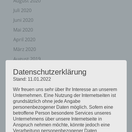
August 2020
Juli 2020
Juni 2020
Mai 2020
April 2020
März 2020
August 2019
Juni 2019
Datenschutzerklärung
April 2019
Stand: 11.01.2022
November 2018
Wir freuen uns sehr über Ihr Interesse an unserem
Unternehmen. Eine Nutzung der Internetseiten ist
Oktober 2018
grundsätzlich ohne jede Angabe
August 2018
personenbezogener Daten möglich. Sofern eine
betroffene Person besondere Services unseres
Juli 2018
Unternehmens über unsere Internetseite in
Anspruch nehmen möchte, könnte jedoch eine
Mai 2018
Verarbeitung personenbezogener Daten