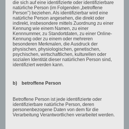
August 2012
die sich auf eine identifizierte oder identifizierbare
natürliche Person (im Folgenden „betroffene
Juli 2012
Person") beziehen. Als identifizierbar wird eine
natürliche Person angesehen, die direkt oder
Juni 2012
indirekt, insbesondere mittels Zuordnung zu einer
Kennung wie einem Namen, zu einer
April 2012
Kennnummer, zu Standortdaten, zu einer Online-
Februar 2012
Kennung oder zu einem oder mehreren
besonderen Merkmalen, die Ausdruck der
November 2011
physischen, physiologischen, genetischen,
psychischen, wirtschaftlichen, kulturellen oder
Oktober 2011
sozialen Identität dieser natürlichen Person sind,
identifiziert werden kann.
September 2011
August 2011
b) betroffene Person
Juli 2011
Juni 2011
Betroffene Person ist jede identifizierte oder
identifizierbare natürliche Person, deren
Mai 2011
personenbezogene Daten von dem für die
April 2011
Verarbeitung Verantwortlichen verarbeitet werden.
März 2011