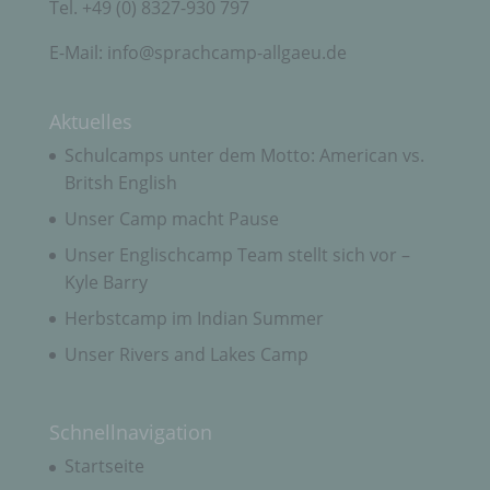
Tel. +49 (0) 8327-930 797
nach dem Unionsrecht oder dem Recht der
Mitgliedstaaten möglicherweise
personenbezogene Daten erhalten, gelten jedoch
E-Mail: info@sprachcamp-allgaeu.de
nicht als Empfänger.
Aktuelles
j) Dritter
Schulcamps unter dem Motto: American vs.
Britsh English
Dritter ist eine natürliche oder juristische Person,
Unser Camp macht Pause
Behörde, Einrichtung oder andere Stelle außer der
betroffenen Person, dem Verantwortlichen, dem
Unser Englischcamp Team stellt sich vor –
Auftragsverarbeiter und den Personen, die unter
der unmittelbaren Verantwortung des
Kyle Barry
Verantwortlichen oder des Auftragsverarbeiters
befugt sind, die personenbezogenen Daten zu
Herbstcamp im Indian Summer
verarbeiten.
Unser Rivers and Lakes Camp
k) Einwilligung
Schnellnavigation
Startseite
Einwilligung ist jede von der betroffenen Person
freiwillig für den bestimmten Fall in informierter