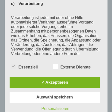
c) Verarbeitung
Februar 2011
Januar 2011
Verarbeitung ist jeder mit oder ohne Hilfe
Dezember 2010
automatisierter Verfahren ausgeführte Vorgang
oder jede solche Vorgangsreihe im
November 2010
Zusammenhang mit personenbezogenen Daten
wie das Erheben, das Erfassen, die Organisation,
Oktober 2010
das Ordnen, die Speicherung, die Anpassung oder
Veränderung, das Auslesen, das Abfragen, die
September 2010
Verwendung, die Offenlegung durch Übermittlung,
August 2010
Verbreitung oder eine andere Form der
Bereitstellung, den Abgleich oder die Verknüpfung,
Juli 2010
die Einschränkung, das Löschen oder die
Vernichtung.
Essenziell
Externe Dienste
Juni 2010
Mai 2010
✓ Akzeptieren
d) Einschränkung der Verarbeitung
April 2010
März 2010
Einschränkung der Verarbeitung ist die Markierung
Auswahl speichern
gespeicherter personenbezogener Daten mit dem
Februar 2010
Ziel, ihre künftige Verarbeitung einzuschränken.
Personalisieren
Januar 2010