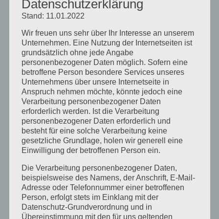
Datenschutzerklärung
September 2021
Stand: 11.01.2022
Februar 2021
Wir freuen uns sehr über Ihr Interesse an unserem
Unternehmen. Eine Nutzung der Internetseiten ist
Oktober 2020
grundsätzlich ohne jede Angabe
September 2020
personenbezogener Daten möglich. Sofern eine
betroffene Person besondere Services unseres
August 2020
Unternehmens über unsere Internetseite in
Anspruch nehmen möchte, könnte jedoch eine
Juli 2020
Verarbeitung personenbezogener Daten
Juni 2020
erforderlich werden. Ist die Verarbeitung
personenbezogener Daten erforderlich und
Mai 2020
besteht für eine solche Verarbeitung keine
gesetzliche Grundlage, holen wir generell eine
April 2020
Einwilligung der betroffenen Person ein.
März 2020
Die Verarbeitung personenbezogener Daten,
August 2019
beispielsweise des Namens, der Anschrift, E-Mail-
Adresse oder Telefonnummer einer betroffenen
Juni 2019
Person, erfolgt stets im Einklang mit der
April 2019
Datenschutz-Grundverordnung und in
Übereinstimmung mit den für uns geltenden