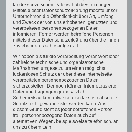
November 2018
landesspezifischen Datenschutzbestimmungen.
Mittels dieser Datenschutzerklärung möchte unser
Oktober 2018
Unternehmen die Öffentlichkeit über Art, Umfang
August 2018
und Zweck der von uns erhobenen, genutzten und
verarbeiteten personenbezogenen Daten
Juli 2018
informieren. Ferner werden betroffene Personen
mittels dieser Datenschutzerklärung über die ihnen
Mai 2018
zustehenden Rechte aufgeklärt.
April 2018
Wir haben als für die Verarbeitung Verantwortlicher
August 2017
zahlreiche technische und organisatorische
Maßnahmen umgesetzt, um einen möglichst
Juli 2017
lückenlosen Schutz der über diese Internetseite
Juni 2017
verarbeiteten personenbezogenen Daten
sicherzustellen. Dennoch können Internetbasierte
August 2016
Datenübertragungen grundsätzlich
Sicherheitslücken aufweisen, sodass ein absoluter
Juli 2016
Schutz nicht gewährleistet werden kann. Aus
November 2015
diesem Grund steht es jeder betroffenen Person
frei, personenbezogene Daten auch auf
September 2015
alternativen Wegen, beispielsweise telefonisch, an
uns zu übermitteln.
August 2015