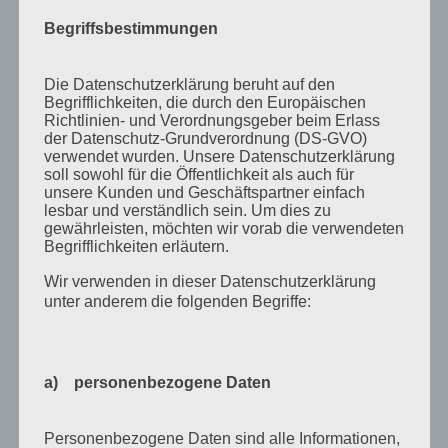
Juli 2015
Begriffsbestimmungen
Mai 2015
Die Datenschutzerklärung beruht auf den
April 2015
Begrifflichkeiten, die durch den Europäischen
August 2014
Richtlinien- und Verordnungsgeber beim Erlass
der Datenschutz-Grundverordnung (DS-GVO)
Juli 2014
verwendet wurden. Unsere Datenschutzerklärung
soll sowohl für die Öffentlichkeit als auch für
Juni 2014
unsere Kunden und Geschäftspartner einfach
lesbar und verständlich sein. Um dies zu
Januar 2014
gewährleisten, möchten wir vorab die verwendeten
Begrifflichkeiten erläutern.
August 2013
Wir verwenden in dieser Datenschutzerklärung
Juli 2013
unter anderem die folgenden Begriffe:
Juni 2013
Mai 2013
a) personenbezogene Daten
April 2013
März 2013
Personenbezogene Daten sind alle Informationen,