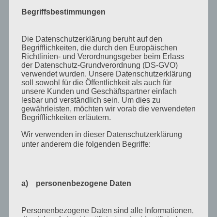
Juli 2015
Begriffsbestimmungen
Mai 2015
April 2015
Die Datenschutzerklärung beruht auf den
Begrifflichkeiten, die durch den Europäischen
August 2014
Richtlinien- und Verordnungsgeber beim Erlass
der Datenschutz-Grundverordnung (DS-GVO)
Juli 2014
verwendet wurden. Unsere Datenschutzerklärung
soll sowohl für die Öffentlichkeit als auch für
Juni 2014
unsere Kunden und Geschäftspartner einfach
Januar 2014
lesbar und verständlich sein. Um dies zu
gewährleisten, möchten wir vorab die verwendeten
August 2013
Begrifflichkeiten erläutern.
Juli 2013
Wir verwenden in dieser Datenschutzerklärung
unter anderem die folgenden Begriffe:
Juni 2013
Mai 2013
April 2013
a) personenbezogene Daten
März 2013
Personenbezogene Daten sind alle Informationen,
August 2012