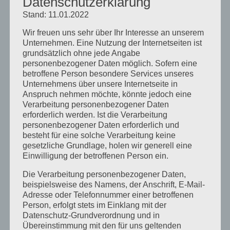
Datenschutzerklärung
September 2021
Stand: 11.01.2022
Februar 2021
Wir freuen uns sehr über Ihr Interesse an unserem
Oktober 2020
Unternehmen. Eine Nutzung der Internetseiten ist
grundsätzlich ohne jede Angabe
September 2020
personenbezogener Daten möglich. Sofern eine
betroffene Person besondere Services unseres
August 2020
Unternehmens über unsere Internetseite in
Juli 2020
Anspruch nehmen möchte, könnte jedoch eine
Verarbeitung personenbezogener Daten
Juni 2020
erforderlich werden. Ist die Verarbeitung
Mai 2020
personenbezogener Daten erforderlich und
besteht für eine solche Verarbeitung keine
April 2020
gesetzliche Grundlage, holen wir generell eine
Einwilligung der betroffenen Person ein.
März 2020
Die Verarbeitung personenbezogener Daten,
August 2019
beispielsweise des Namens, der Anschrift, E-Mail-
Juni 2019
Adresse oder Telefonnummer einer betroffenen
Person, erfolgt stets im Einklang mit der
April 2019
Datenschutz-Grundverordnung und in
Übereinstimmung mit den für uns geltenden
November 2018