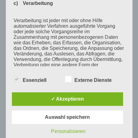
Februar 2011
c) Verarbeitung
Januar 2011
Verarbeitung ist jeder mit oder ohne Hilfe
Dezember 2010
automatisierter Verfahren ausgeführte Vorgang
November 2010
oder jede solche Vorgangsreihe im
Zusammenhang mit personenbezogenen Daten
Oktober 2010
wie das Erheben, das Erfassen, die Organisation,
das Ordnen, die Speicherung, die Anpassung oder
September 2010
Veränderung, das Auslesen, das Abfragen, die
Verwendung, die Offenlegung durch Übermittlung,
August 2010
Verbreitung oder eine andere Form der
Bereitstellung, den Abgleich oder die Verknüpfung,
Juli 2010
die Einschränkung, das Löschen oder die
Essenziell
Externe Dienste
Vernichtung.
Juni 2010
Mai 2010
✓ Akzeptieren
d) Einschränkung der Verarbeitung
April 2010
März 2010
Auswahl speichern
Einschränkung der Verarbeitung ist die Markierung
Februar 2010
gespeicherter personenbezogener Daten mit dem
Ziel, ihre künftige Verarbeitung einzuschränken.
Personalisieren
Januar 2010