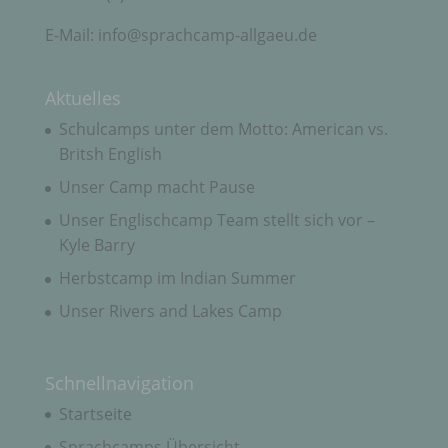
nach dem Unionsrecht oder dem Recht der
Mitgliedstaaten möglicherweise
E-Mail: info@sprachcamp-allgaeu.de
personenbezogene Daten erhalten, gelten jedoch
nicht als Empfänger.
Aktuelles
j) Dritter
Schulcamps unter dem Motto: American vs.
Britsh English
Dritter ist eine natürliche oder juristische Person,
Unser Camp macht Pause
Behörde, Einrichtung oder andere Stelle außer der
betroffenen Person, dem Verantwortlichen, dem
Unser Englischcamp Team stellt sich vor –
Auftragsverarbeiter und den Personen, die unter
Kyle Barry
der unmittelbaren Verantwortung des
Verantwortlichen oder des Auftragsverarbeiters
Herbstcamp im Indian Summer
befugt sind, die personenbezogenen Daten zu
verarbeiten.
Unser Rivers and Lakes Camp
k) Einwilligung
Schnellnavigation
Startseite
Einwilligung ist jede von der betroffenen Person
freiwillig für den bestimmten Fall in informierter
Sprachcamps Übersicht