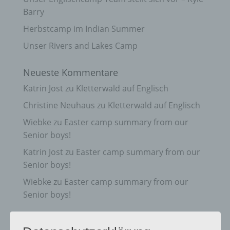
Barry
Herbstcamp im Indian Summer
Unser Rivers and Lakes Camp
Neueste Kommentare
Katrin Jost
zu
Kletterwald auf Englisch
Christine Neuhaus
zu
Kletterwald auf Englisch
Wiebke
zu
Easter camp summary from our
Senior boys!
Katrin Jost
zu
Easter camp summary from our
Senior boys!
Wiebke
zu
Easter camp summary from our
Senior boys!
Archiv