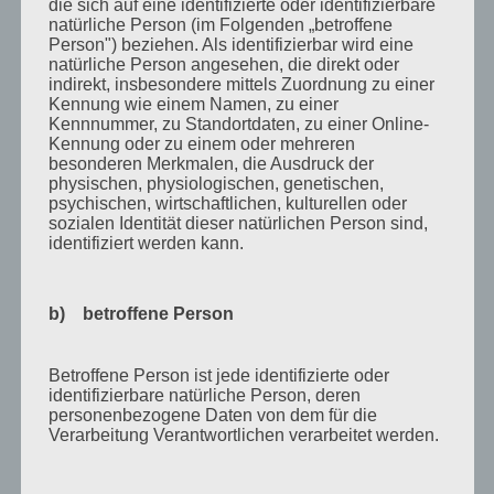
die sich auf eine identifizierte oder identifizierbare
Juli 2012
natürliche Person (im Folgenden „betroffene
Person") beziehen. Als identifizierbar wird eine
Juni 2012
natürliche Person angesehen, die direkt oder
indirekt, insbesondere mittels Zuordnung zu einer
April 2012
Kennung wie einem Namen, zu einer
Kennnummer, zu Standortdaten, zu einer Online-
Februar 2012
Kennung oder zu einem oder mehreren
besonderen Merkmalen, die Ausdruck der
November 2011
physischen, physiologischen, genetischen,
psychischen, wirtschaftlichen, kulturellen oder
Oktober 2011
sozialen Identität dieser natürlichen Person sind,
September 2011
identifiziert werden kann.
August 2011
b) betroffene Person
Juli 2011
Juni 2011
Betroffene Person ist jede identifizierte oder
Mai 2011
identifizierbare natürliche Person, deren
personenbezogene Daten von dem für die
April 2011
Verarbeitung Verantwortlichen verarbeitet werden.
März 2011