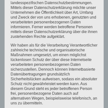
landesspezifischen Datenschutzbestimmungen.
Oktober 2018
Mittels dieser Datenschutzerklärung möchte unser
Unternehmen die Öffentlichkeit über Art, Umfang
August 2018
und Zweck der von uns erhobenen, genutzten und
verarbeiteten personenbezogenen Daten
Juli 2018
informieren. Ferner werden betroffene Personen
Mai 2018
mittels dieser Datenschutzerklärung über die ihnen
zustehenden Rechte aufgeklärt.
April 2018
Wir haben als für die Verarbeitung Verantwortlicher
August 2017
zahlreiche technische und organisatorische
Juli 2017
Maßnahmen umgesetzt, um einen möglichst
lückenlosen Schutz der über diese Internetseite
Juni 2017
verarbeiteten personenbezogenen Daten
sicherzustellen. Dennoch können Internetbasierte
August 2016
Datenübertragungen grundsätzlich
Juli 2016
Sicherheitslücken aufweisen, sodass ein absoluter
Schutz nicht gewährleistet werden kann. Aus
November 2015
diesem Grund steht es jeder betroffenen Person
frei, personenbezogene Daten auch auf
September 2015
alternativen Wegen, beispielsweise telefonisch, an
August 2015
uns zu übermitteln.