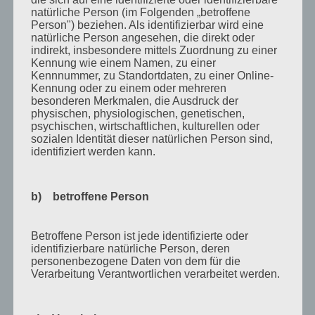
Juli 2018
natürliche Person (im Folgenden „betroffene
Person") beziehen. Als identifizierbar wird eine
Mai 2018
natürliche Person angesehen, die direkt oder
indirekt, insbesondere mittels Zuordnung zu einer
April 2018
Kennung wie einem Namen, zu einer
Kennnummer, zu Standortdaten, zu einer Online-
August 2017
Kennung oder zu einem oder mehreren
besonderen Merkmalen, die Ausdruck der
Juli 2017
physischen, physiologischen, genetischen,
psychischen, wirtschaftlichen, kulturellen oder
Juni 2017
sozialen Identität dieser natürlichen Person sind,
August 2016
identifiziert werden kann.
Juli 2016
November 2015
b) betroffene Person
September 2015
Betroffene Person ist jede identifizierte oder
August 2015
identifizierbare natürliche Person, deren
personenbezogene Daten von dem für die
Juli 2015
Verarbeitung Verantwortlichen verarbeitet werden.
Mai 2015
April 2015