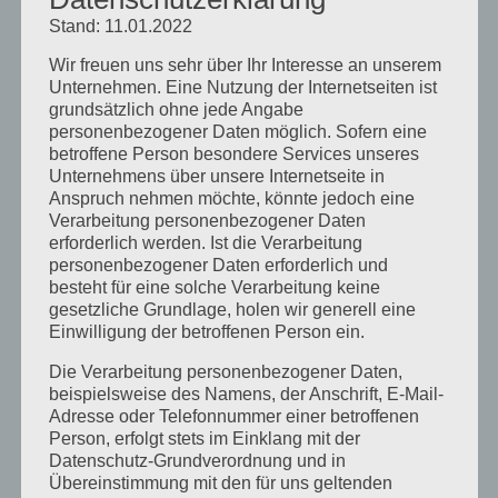
Stand: 11.01.2022
Kommentar absenden
Wir freuen uns sehr über Ihr Interesse an unserem
Du musst
angemeldet
sein, um einen
Unternehmen. Eine Nutzung der Internetseiten ist
Kommentar abzugeben.
grundsätzlich ohne jede Angabe
personenbezogener Daten möglich. Sofern eine
betroffene Person besondere Services unseres
Unternehmens über unsere Internetseite in
Anspruch nehmen möchte, könnte jedoch eine
Verarbeitung personenbezogener Daten
erforderlich werden. Ist die Verarbeitung
personenbezogener Daten erforderlich und
Neueste Beiträge
besteht für eine solche Verarbeitung keine
Schulcamps unter dem Motto: American vs.
gesetzliche Grundlage, holen wir generell eine
Einwilligung der betroffenen Person ein.
Britsh English
Unser Camp macht Pause
Die Verarbeitung personenbezogener Daten,
beispielsweise des Namens, der Anschrift, E-Mail-
Unser Englischcamp Team stellt sich vor – Kyle
Adresse oder Telefonnummer einer betroffenen
Barry
Person, erfolgt stets im Einklang mit der
Datenschutz-Grundverordnung und in
Herbstcamp im Indian Summer
Übereinstimmung mit den für uns geltenden