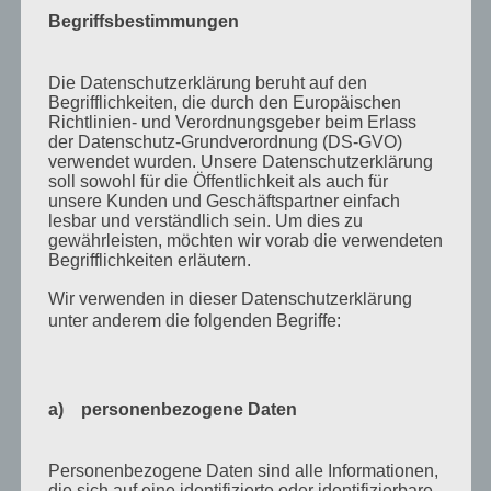
Oktober 2020
Begriffsbestimmungen
September 2020
August 2020
Die Datenschutzerklärung beruht auf den
Begrifflichkeiten, die durch den Europäischen
Juli 2020
Richtlinien- und Verordnungsgeber beim Erlass
der Datenschutz-Grundverordnung (DS-GVO)
Juni 2020
verwendet wurden. Unsere Datenschutzerklärung
soll sowohl für die Öffentlichkeit als auch für
Mai 2020
unsere Kunden und Geschäftspartner einfach
April 2020
lesbar und verständlich sein. Um dies zu
gewährleisten, möchten wir vorab die verwendeten
März 2020
Begrifflichkeiten erläutern.
August 2019
Wir verwenden in dieser Datenschutzerklärung
unter anderem die folgenden Begriffe:
Juni 2019
April 2019
November 2018
a) personenbezogene Daten
Oktober 2018
Personenbezogene Daten sind alle Informationen,
August 2018
die sich auf eine identifizierte oder identifizierbare