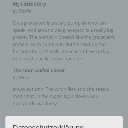
My Little Story
by Estelle
On a graveyard is a scary pumpkin who can
speak.
And around the graveyard is a really big
prison.
The pumpkin doesn’t like the graveyard,
so he tries to come out.
But he can’t do this,
because he can’t walk.
So he is sad every day.
And maybe he kills some people.
The Four-Leafed Clover
by Nina
It was autumn.
The witch flies and she sees a
magic hat.
In the magic lay a clover.
And
everybody was lucky.
Datenschutzerklärung