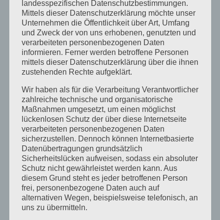
landesspezifischen Datenschutzbestimmungen.
Unser Rivers and Lakes Camp
Mittels dieser Datenschutzerklärung möchte unser
Unternehmen die Öffentlichkeit über Art, Umfang
Neueste Kommentare
und Zweck der von uns erhobenen, genutzten und
verarbeiteten personenbezogenen Daten
Katrin Jost
zu
Kletterwald auf Englisch
informieren. Ferner werden betroffene Personen
Christine Neuhaus
zu
Kletterwald auf Englisch
mittels dieser Datenschutzerklärung über die ihnen
zustehenden Rechte aufgeklärt.
Wiebke
zu
Easter camp summary from our
Wir haben als für die Verarbeitung Verantwortlicher
Senior boys!
zahlreiche technische und organisatorische
Katrin Jost
zu
Easter camp summary from our
Maßnahmen umgesetzt, um einen möglichst
Senior boys!
lückenlosen Schutz der über diese Internetseite
verarbeiteten personenbezogenen Daten
Wiebke
zu
Easter camp summary from our
sicherzustellen. Dennoch können Internetbasierte
Senior boys!
Datenübertragungen grundsätzlich
Sicherheitslücken aufweisen, sodass ein absoluter
Schutz nicht gewährleistet werden kann. Aus
Archiv
diesem Grund steht es jeder betroffenen Person
frei, personenbezogene Daten auch auf
September 2021
alternativen Wegen, beispielsweise telefonisch, an
Februar 2021
uns zu übermitteln.