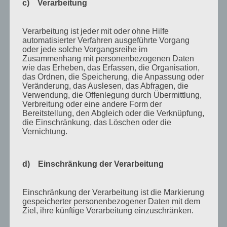
c) Verarbeitung
August 2014
Verarbeitung ist jeder mit oder ohne Hilfe
Juli 2014
automatisierter Verfahren ausgeführte Vorgang
Juni 2014
oder jede solche Vorgangsreihe im
Zusammenhang mit personenbezogenen Daten
Januar 2014
wie das Erheben, das Erfassen, die Organisation,
das Ordnen, die Speicherung, die Anpassung oder
August 2013
Veränderung, das Auslesen, das Abfragen, die
Verwendung, die Offenlegung durch Übermittlung,
Juli 2013
Verbreitung oder eine andere Form der
Bereitstellung, den Abgleich oder die Verknüpfung,
Juni 2013
die Einschränkung, das Löschen oder die
Vernichtung.
Mai 2013
April 2013
d) Einschränkung der Verarbeitung
März 2013
August 2012
Einschränkung der Verarbeitung ist die Markierung
Juli 2012
gespeicherter personenbezogener Daten mit dem
Ziel, ihre künftige Verarbeitung einzuschränken.
Juni 2012