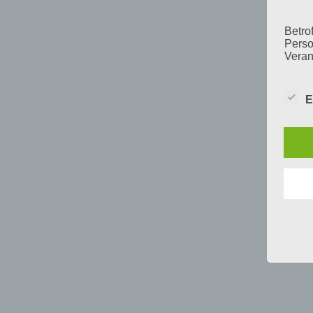
Betrof
Perso
Veran
E
c) V
Verar
ausge
mit p
Organ
Verän
Offen
Berei
Lösch
d) E
Einsc