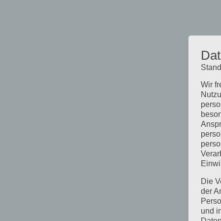
Dat
Stand
Wir f
Nutzu
perso
beson
Anspr
perso
perso
Verar
Einwi
Die V
der A
Perso
und i
Daten