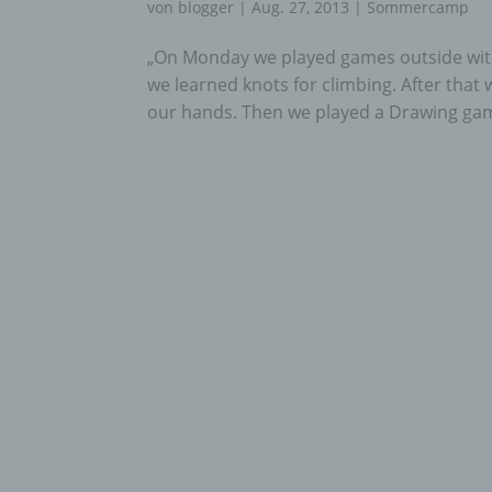
von
blogger
|
Aug. 27, 2013
|
Sommercamp
„On Monday we played games outside with
we learned knots for climbing. After that
our hands. Then we played a Drawing game