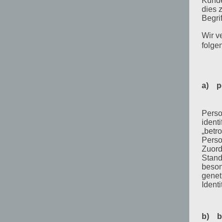
Kunde
dies 
Begrif
Wir v
folge
a) p
Perso
ident
„betro
Perso
Zuord
Stand
beson
genet
Identi
b) b