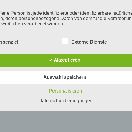
fene Person ist jede identifizierte oder identifizierbare natürlich
n, deren personenbezogene Daten von dem für die Verarbeitu
twortlichen verarbeitet werden.
ssenziell
Externe Dienste
erarbeitung
beitung ist jeder mit oder ohne Hilfe automatisierter Verfahren
✓ Akzeptieren
führte Vorgang oder jede solche Vorgangsreihe im Zusammen
ersonenbezogenen Daten wie das Erheben, das Erfassen, die
isation, das Ordnen, die Speicherung, die Anpassung oder
Auswahl speichern
derung, das Auslesen, das Abfragen, die Verwendung, die
legung durch Übermittlung, Verbreitung oder eine andere Form 
tstellung, den Abgleich oder die Verknüpfung, die Einschränkun
Personalisieren
en oder die Vernichtung.
Datenschutzbedingungen
inschränkung der Verarbeitung
hränkung der Verarbeitung ist die Markierung gespeicherter