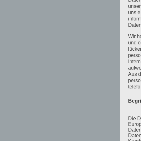
unser
uns e
infor
Daten
Wir h
und o
lücke
perso
Inter
aufwe
Aus d
perso
telef
Begr
Die D
Europ
Daten
Daten