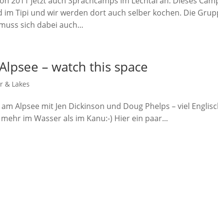
son 2011 jetzt auch Sprachcamps im Lechtal an. Dieses Camp
d im Tipi und wir werden dort auch selber kochen. Die Gru
uss sich dabei auch...
lpsee – watch this space
 & Lakes
am Alpsee mit Jen Dickinson und Doug Phelps – viel Englis
hr im Wasser als im Kanu:-) Hier ein paar...