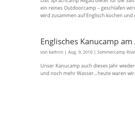
Das Sprachcamp Allgäu bietet für die Sai
ein reines Outdoorcamp – geschlafen wir
wird zusammen auf Englisch kochen und m
Englisches Kanucamp am A
von
kathrin
|
Aug. 9, 2010
|
Sommercamp River
Unser Kanucamp auch dieses Jahr wieder 
und noch mehr Wasser…heute waren wir me