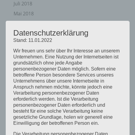
Juli 2018
Mai 2018
April 2018
Datenschutzerklärung
August 2017
Stand: 11.01.2022
Juli 2017
Wir freuen uns sehr über Ihr Interesse an unserem
Juni 2017
Unternehmen. Eine Nutzung der Internetseiten ist
August 2016
grundsätzlich ohne jede Angabe
personenbezogener Daten möglich. Sofern eine
Juli 2016
betroffene Person besondere Services unseres
Unternehmens über unsere Internetseite in
November 2015
Anspruch nehmen möchte, könnte jedoch eine
September 2015
Verarbeitung personenbezogener Daten
erforderlich werden. Ist die Verarbeitung
August 2015
personenbezogener Daten erforderlich und
besteht für eine solche Verarbeitung keine
Juli 2015
gesetzliche Grundlage, holen wir generell eine
Mai 2015
Einwilligung der betroffenen Person ein.
April 2015
Die Verarbeitung personenbezogener Daten,