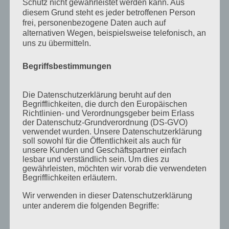
Schutz nicht gewährleistet werden kann. Aus
April 2012
diesem Grund steht es jeder betroffenen Person
Februar 2012
frei, personenbezogene Daten auch auf
alternativen Wegen, beispielsweise telefonisch, an
November 2011
uns zu übermitteln.
Oktober 2011
Begriffsbestimmungen
September 2011
August 2011
Die Datenschutzerklärung beruht auf den
Juli 2011
Begrifflichkeiten, die durch den Europäischen
Richtlinien- und Verordnungsgeber beim Erlass
Juni 2011
der Datenschutz-Grundverordnung (DS-GVO)
verwendet wurden. Unsere Datenschutzerklärung
Mai 2011
soll sowohl für die Öffentlichkeit als auch für
unsere Kunden und Geschäftspartner einfach
April 2011
lesbar und verständlich sein. Um dies zu
gewährleisten, möchten wir vorab die verwendeten
März 2011
Begrifflichkeiten erläutern.
Februar 2011
Wir verwenden in dieser Datenschutzerklärung
Januar 2011
unter anderem die folgenden Begriffe:
Dezember 2010