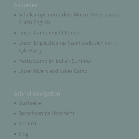
Zwecke und Mittel der Verarbeitung von
Aktuelles
personenbezogenen Daten entscheidet. Sind die
Schulcamps unter dem Motto: American vs.
Zwecke und Mittel dieser Verarbeitung durch das
Unionsrecht oder das Recht der Mitgliedstaaten
Britsh English
vorgegeben, so kann der Verantwortliche
beziehungsweise können die bestimmten Kriterien
Unser Camp macht Pause
seiner Benennung nach dem Unionsrecht oder
dem Recht der Mitgliedstaaten vorgesehen
Unser Englischcamp Team stellt sich vor –
werden.
Kyle Barry
Herbstcamp im Indian Summer
h) Auftragsverarbeiter
Unser Rivers and Lakes Camp
Auftragsverarbeiter ist eine natürliche oder
juristische Person, Behörde, Einrichtung oder
Schnellnavigation
andere Stelle, die personenbezogene Daten im
Auftrag des Verantwortlichen verarbeitet.
Startseite
Sprachcamps Übersicht
i) Empfänger
Kontakt
Blog
Empfänger ist eine natürliche oder juristische