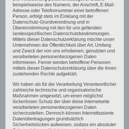
beispielsweise des Namens, der Anschrift, E-Mail-
August 2014
Adresse oder Telefonnummer einer betroffenen
Person, erfolgt stets im Einklang mit der
Juli 2014
Datenschutz-Grundverordnung und in
Juni 2014
Übereinstimmung mit den für uns geltenden
landesspezifischen Datenschutzbestimmungen.
Januar 2014
Mittels dieser Datenschutzerklärung möchte unser
August 2013
Unternehmen die Öffentlichkeit über Art, Umfang
und Zweck der von uns erhobenen, genutzten und
Juli 2013
verarbeiteten personenbezogenen Daten
informieren. Ferner werden betroffene Personen
Juni 2013
mittels dieser Datenschutzerklärung über die ihnen
Mai 2013
zustehenden Rechte aufgeklärt.
April 2013
Wir haben als für die Verarbeitung Verantwortlicher
zahlreiche technische und organisatorische
März 2013
Maßnahmen umgesetzt, um einen möglichst
lückenlosen Schutz der über diese Internetseite
August 2012
verarbeiteten personenbezogenen Daten
Juli 2012
sicherzustellen. Dennoch können Internetbasierte
Datenübertragungen grundsätzlich
Juni 2012
Sicherheitslücken aufweisen, sodass ein absoluter