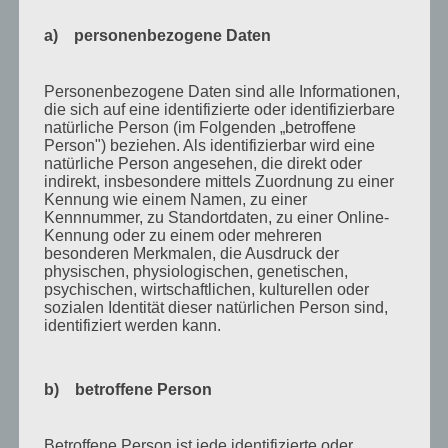
November 2010
a) personenbezogene Daten
Oktober 2010
September 2010
Personenbezogene Daten sind alle Informationen,
die sich auf eine identifizierte oder identifizierbare
August 2010
natürliche Person (im Folgenden „betroffene
Person") beziehen. Als identifizierbar wird eine
Juli 2010
natürliche Person angesehen, die direkt oder
indirekt, insbesondere mittels Zuordnung zu einer
Juni 2010
Kennung wie einem Namen, zu einer
Mai 2010
Kennnummer, zu Standortdaten, zu einer Online-
Kennung oder zu einem oder mehreren
April 2010
besonderen Merkmalen, die Ausdruck der
physischen, physiologischen, genetischen,
März 2010
psychischen, wirtschaftlichen, kulturellen oder
sozialen Identität dieser natürlichen Person sind,
Februar 2010
identifiziert werden kann.
Januar 2010
November 2009
b) betroffene Person
Oktober 2009
Betroffene Person ist jede identifizierte oder