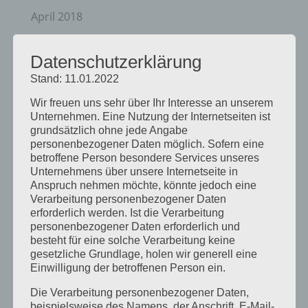
April 2018
August 2017
Datenschutzerklärung
Juli 2017
Stand: 11.01.2022
Juni 2017
Wir freuen uns sehr über Ihr Interesse an unserem
August 2016
Unternehmen. Eine Nutzung der Internetseiten ist
Juli 2016
grundsätzlich ohne jede Angabe
personenbezogener Daten möglich. Sofern eine
November 2015
betroffene Person besondere Services unseres
Unternehmens über unsere Internetseite in
September 2015
Anspruch nehmen möchte, könnte jedoch eine
August 2015
Verarbeitung personenbezogener Daten
erforderlich werden. Ist die Verarbeitung
Juli 2015
personenbezogener Daten erforderlich und
besteht für eine solche Verarbeitung keine
Mai 2015
gesetzliche Grundlage, holen wir generell eine
April 2015
Einwilligung der betroffenen Person ein.
August 2014
Die Verarbeitung personenbezogener Daten,
beispielsweise des Namens, der Anschrift, E-Mail-