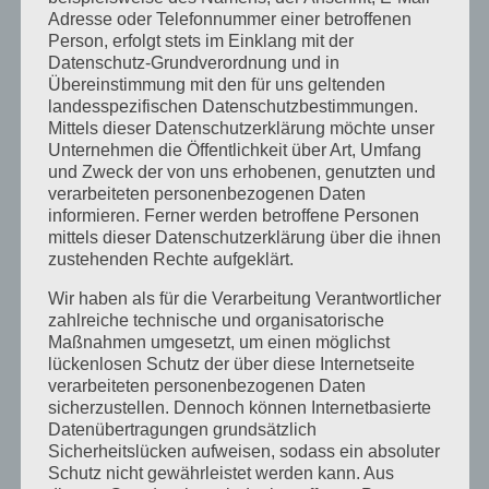
Juli 2014
Adresse oder Telefonnummer einer betroffenen
Juni 2014
Person, erfolgt stets im Einklang mit der
Datenschutz-Grundverordnung und in
Januar 2014
Übereinstimmung mit den für uns geltenden
landesspezifischen Datenschutzbestimmungen.
August 2013
Mittels dieser Datenschutzerklärung möchte unser
Juli 2013
Unternehmen die Öffentlichkeit über Art, Umfang
und Zweck der von uns erhobenen, genutzten und
Juni 2013
verarbeiteten personenbezogenen Daten
informieren. Ferner werden betroffene Personen
Mai 2013
mittels dieser Datenschutzerklärung über die ihnen
April 2013
zustehenden Rechte aufgeklärt.
März 2013
Wir haben als für die Verarbeitung Verantwortlicher
zahlreiche technische und organisatorische
August 2012
Maßnahmen umgesetzt, um einen möglichst
Juli 2012
lückenlosen Schutz der über diese Internetseite
verarbeiteten personenbezogenen Daten
Juni 2012
sicherzustellen. Dennoch können Internetbasierte
Datenübertragungen grundsätzlich
April 2012
Sicherheitslücken aufweisen, sodass ein absoluter
Februar 2012
Schutz nicht gewährleistet werden kann. Aus