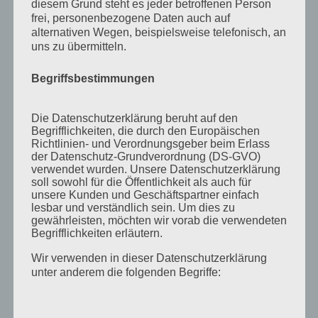
diesem Grund steht es jeder betroffenen Person
November 2011
frei, personenbezogene Daten auch auf
alternativen Wegen, beispielsweise telefonisch, an
Oktober 2011
uns zu übermitteln.
September 2011
Begriffsbestimmungen
August 2011
Juli 2011
Die Datenschutzerklärung beruht auf den
Juni 2011
Begrifflichkeiten, die durch den Europäischen
Richtlinien- und Verordnungsgeber beim Erlass
Mai 2011
der Datenschutz-Grundverordnung (DS-GVO)
verwendet wurden. Unsere Datenschutzerklärung
April 2011
soll sowohl für die Öffentlichkeit als auch für
unsere Kunden und Geschäftspartner einfach
März 2011
lesbar und verständlich sein. Um dies zu
gewährleisten, möchten wir vorab die verwendeten
Februar 2011
Begrifflichkeiten erläutern.
Januar 2011
Wir verwenden in dieser Datenschutzerklärung
Dezember 2010
unter anderem die folgenden Begriffe:
November 2010