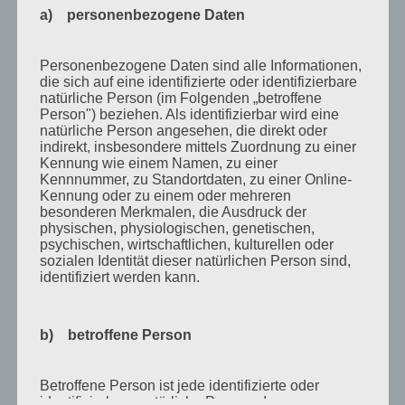
Oktober 2010
a) personenbezogene Daten
September 2010
August 2010
Personenbezogene Daten sind alle Informationen,
die sich auf eine identifizierte oder identifizierbare
Juli 2010
natürliche Person (im Folgenden „betroffene
Person") beziehen. Als identifizierbar wird eine
Juni 2010
natürliche Person angesehen, die direkt oder
indirekt, insbesondere mittels Zuordnung zu einer
Mai 2010
Kennung wie einem Namen, zu einer
April 2010
Kennnummer, zu Standortdaten, zu einer Online-
Kennung oder zu einem oder mehreren
März 2010
besonderen Merkmalen, die Ausdruck der
physischen, physiologischen, genetischen,
Februar 2010
psychischen, wirtschaftlichen, kulturellen oder
sozialen Identität dieser natürlichen Person sind,
Januar 2010
identifiziert werden kann.
November 2009
Oktober 2009
b) betroffene Person
September 2009
Betroffene Person ist jede identifizierte oder
August 2009
identifizierbare natürliche Person, deren