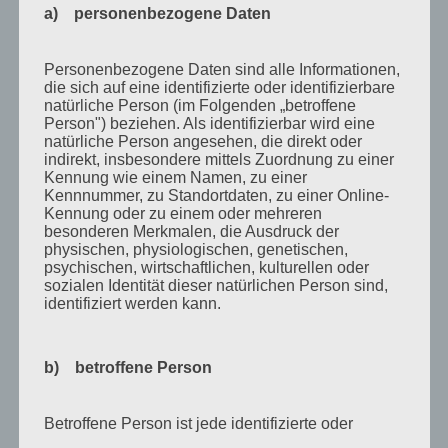
a) personenbezogene Daten
September 2010
August 2010
Personenbezogene Daten sind alle Informationen,
die sich auf eine identifizierte oder identifizierbare
Juli 2010
natürliche Person (im Folgenden „betroffene
Juni 2010
Person") beziehen. Als identifizierbar wird eine
natürliche Person angesehen, die direkt oder
Mai 2010
indirekt, insbesondere mittels Zuordnung zu einer
Kennung wie einem Namen, zu einer
April 2010
Kennnummer, zu Standortdaten, zu einer Online-
Kennung oder zu einem oder mehreren
März 2010
besonderen Merkmalen, die Ausdruck der
physischen, physiologischen, genetischen,
Februar 2010
psychischen, wirtschaftlichen, kulturellen oder
sozialen Identität dieser natürlichen Person sind,
Januar 2010
identifiziert werden kann.
November 2009
Oktober 2009
b) betroffene Person
September 2009
August 2009
Betroffene Person ist jede identifizierte oder
identifizierbare natürliche Person, deren