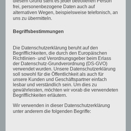
diesem Grund steht es jeder betroffenen Person
November 2011
frei, personenbezogene Daten auch auf
Oktober 2011
alternativen Wegen, beispielsweise telefonisch, an
uns zu übermitteln.
September 2011
August 2011
Begriffsbestimmungen
Juli 2011
Die Datenschutzerklärung beruht auf den
Juni 2011
Begrifflichkeiten, die durch den Europäischen
Richtlinien- und Verordnungsgeber beim Erlass
Mai 2011
der Datenschutz-Grundverordnung (DS-GVO)
verwendet wurden. Unsere Datenschutzerklärung
April 2011
soll sowohl für die Öffentlichkeit als auch für
unsere Kunden und Geschäftspartner einfach
März 2011
lesbar und verständlich sein. Um dies zu
Februar 2011
gewährleisten, möchten wir vorab die verwendeten
Begrifflichkeiten erläutern.
Januar 2011
Wir verwenden in dieser Datenschutzerklärung
Dezember 2010
unter anderem die folgenden Begriffe:
November 2010
Oktober 2010