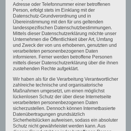
Adresse oder Telefonnummer einer betroffenen
Juni 2014
Person, erfolgt stets im Einklang mit der
Datenschutz-Grundverordnung und in
Januar 2014
Übereinstimmung mit den für uns geltenden
August 2013
landesspezifischen Datenschutzbestimmungen.
Mittels dieser Datenschutzerklärung möchte unser
Juli 2013
Unternehmen die Öffentlichkeit über Art, Umfang
und Zweck der von uns erhobenen, genutzten und
Juni 2013
verarbeiteten personenbezogenen Daten
Mai 2013
informieren. Ferner werden betroffene Personen
mittels dieser Datenschutzerklärung über die ihnen
April 2013
zustehenden Rechte aufgeklärt.
März 2013
Wir haben als für die Verarbeitung Verantwortlicher
zahlreiche technische und organisatorische
August 2012
Maßnahmen umgesetzt, um einen möglichst
Juli 2012
lückenlosen Schutz der über diese Internetseite
verarbeiteten personenbezogenen Daten
Juni 2012
sicherzustellen. Dennoch können Internetbasierte
April 2012
Datenübertragungen grundsätzlich
Sicherheitslücken aufweisen, sodass ein absoluter
Februar 2012
Schutz nicht gewährleistet werden kann. Aus