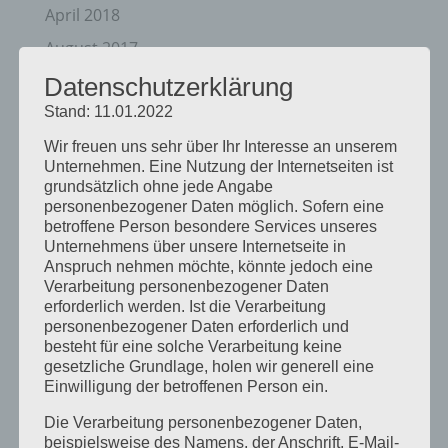
April 2018
August 2017
Juli 2017
Datenschutzerklärung
Stand: 11.01.2022
Juni 2017
August 2016
Wir freuen uns sehr über Ihr Interesse an unserem
Unternehmen. Eine Nutzung der Internetseiten ist
Juli 2016
grundsätzlich ohne jede Angabe
personenbezogener Daten möglich. Sofern eine
November 2015
betroffene Person besondere Services unseres
September 2015
Unternehmens über unsere Internetseite in
Anspruch nehmen möchte, könnte jedoch eine
August 2015
Verarbeitung personenbezogener Daten
erforderlich werden. Ist die Verarbeitung
Juli 2015
personenbezogener Daten erforderlich und
Mai 2015
besteht für eine solche Verarbeitung keine
gesetzliche Grundlage, holen wir generell eine
April 2015
Einwilligung der betroffenen Person ein.
August 2014
Die Verarbeitung personenbezogener Daten,
Juli 2014
beispielsweise des Namens, der Anschrift, E-Mail-