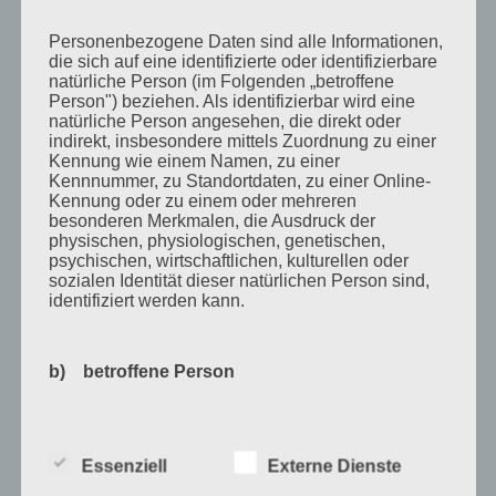
Juni 2010
Personenbezogene Daten sind alle Informationen,
die sich auf eine identifizierte oder identifizierbare
Mai 2010
natürliche Person (im Folgenden „betroffene
Person") beziehen. Als identifizierbar wird eine
April 2010
natürliche Person angesehen, die direkt oder
indirekt, insbesondere mittels Zuordnung zu einer
März 2010
Kennung wie einem Namen, zu einer
Februar 2010
Kennnummer, zu Standortdaten, zu einer Online-
Kennung oder zu einem oder mehreren
Januar 2010
besonderen Merkmalen, die Ausdruck der
physischen, physiologischen, genetischen,
November 2009
psychischen, wirtschaftlichen, kulturellen oder
sozialen Identität dieser natürlichen Person sind,
Oktober 2009
identifiziert werden kann.
September 2009
August 2009
b) betroffene Person
Juli 2009
Betroffene Person ist jede identifizierte oder
Juni 2009
identifizierbare natürliche Person, deren
Essenziell
Externe Dienste
personenbezogene Daten von dem für die
Kategorien
Verarbeitung Verantwortlichen verarbeitet werden.