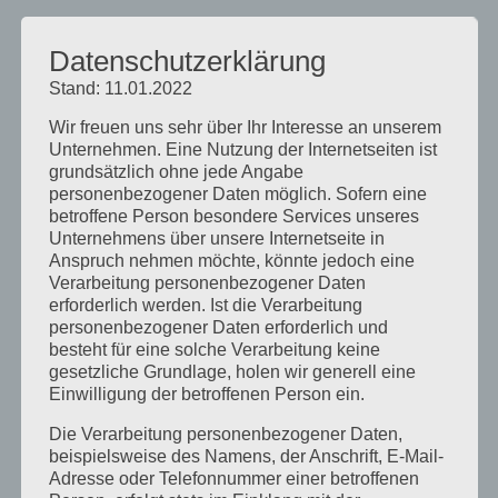
Juni 2017
Datenschutzerklärung
August 2016
Stand: 11.01.2022
Juli 2016
Wir freuen uns sehr über Ihr Interesse an unserem
November 2015
Unternehmen. Eine Nutzung der Internetseiten ist
September 2015
grundsätzlich ohne jede Angabe
personenbezogener Daten möglich. Sofern eine
August 2015
betroffene Person besondere Services unseres
Unternehmens über unsere Internetseite in
Juli 2015
Anspruch nehmen möchte, könnte jedoch eine
Mai 2015
Verarbeitung personenbezogener Daten
erforderlich werden. Ist die Verarbeitung
April 2015
personenbezogener Daten erforderlich und
besteht für eine solche Verarbeitung keine
August 2014
gesetzliche Grundlage, holen wir generell eine
Juli 2014
Einwilligung der betroffenen Person ein.
Juni 2014
Die Verarbeitung personenbezogener Daten,
beispielsweise des Namens, der Anschrift, E-Mail-
Januar 2014
Adresse oder Telefonnummer einer betroffenen