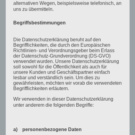
alternativen Wegen, beispielsweise telefonisch, an
August 2011
uns zu übermitteln.
Juli 2011
Begriffsbestimmungen
Juni 2011
Mai 2011
Die Datenschutzerklärung beruht auf den
April 2011
Begrifflichkeiten, die durch den Europäischen
Richtlinien- und Verordnungsgeber beim Erlass
März 2011
der Datenschutz-Grundverordnung (DS-GVO)
verwendet wurden. Unsere Datenschutzerklärung
Februar 2011
soll sowohl für die Öffentlichkeit als auch für
unsere Kunden und Geschäftspartner einfach
Januar 2011
lesbar und verständlich sein. Um dies zu
gewährleisten, möchten wir vorab die verwendeten
Dezember 2010
Begrifflichkeiten erläutern.
November 2010
Wir verwenden in dieser Datenschutzerklärung
Oktober 2010
unter anderem die folgenden Begriffe:
September 2010
August 2010
a) personenbezogene Daten
Juli 2010