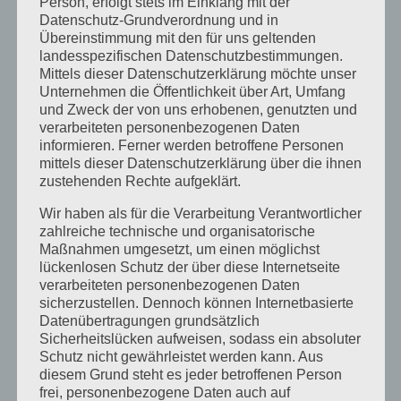
August 2013
Person, erfolgt stets im Einklang mit der
Datenschutz-Grundverordnung und in
Juli 2013
Übereinstimmung mit den für uns geltenden
landesspezifischen Datenschutzbestimmungen.
Juni 2013
Mittels dieser Datenschutzerklärung möchte unser
Mai 2013
Unternehmen die Öffentlichkeit über Art, Umfang
und Zweck der von uns erhobenen, genutzten und
April 2013
verarbeiteten personenbezogenen Daten
informieren. Ferner werden betroffene Personen
März 2013
mittels dieser Datenschutzerklärung über die ihnen
August 2012
zustehenden Rechte aufgeklärt.
Juli 2012
Wir haben als für die Verarbeitung Verantwortlicher
zahlreiche technische und organisatorische
Juni 2012
Maßnahmen umgesetzt, um einen möglichst
lückenlosen Schutz der über diese Internetseite
April 2012
verarbeiteten personenbezogenen Daten
Februar 2012
sicherzustellen. Dennoch können Internetbasierte
Datenübertragungen grundsätzlich
November 2011
Sicherheitslücken aufweisen, sodass ein absoluter
Oktober 2011
Schutz nicht gewährleistet werden kann. Aus
diesem Grund steht es jeder betroffenen Person
September 2011
frei, personenbezogene Daten auch auf