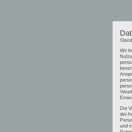
Dat
Stand
Wir f
Nutzu
perso
beson
Anspr
perso
perso
Verar
Einwi
Die V
der A
Perso
und i
Daten