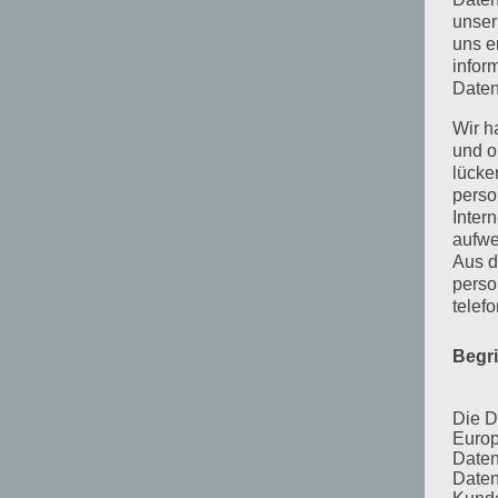
unser
uns e
infor
Daten
Wir h
und o
lücke
perso
Inter
aufwe
Aus d
perso
telef
Begr
Die D
Europ
Daten
Daten