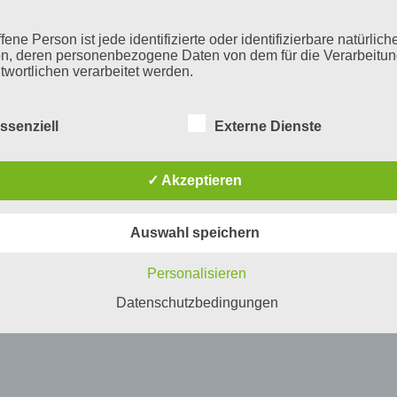
fene Person ist jede identifizierte oder identifizierbare natürlich
n, deren personenbezogene Daten von dem für die Verarbeitu
twortlichen verarbeitet werden.
ssenziell
Externe Dienste
erarbeitung
beitung ist jeder mit oder ohne Hilfe automatisierter Verfahren
✓ Akzeptieren
führte Vorgang oder jede solche Vorgangsreihe im Zusammen
ersonenbezogenen Daten wie das Erheben, das Erfassen, die
isation, das Ordnen, die Speicherung, die Anpassung oder
Auswahl speichern
derung, das Auslesen, das Abfragen, die Verwendung, die
legung durch Übermittlung, Verbreitung oder eine andere Form 
tstellung, den Abgleich oder die Verknüpfung, die Einschränkun
Personalisieren
en oder die Vernichtung.
Datenschutzbedingungen
inschränkung der Verarbeitung
hränkung der Verarbeitung ist die Markierung gespeicherter