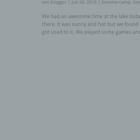
von
blogger
|
Juli 30, 2018
|
Sommercamp
,
So
We had an awesome time at the lake toda
there. It was sunny and hot but we found
got used to it. We played some games and