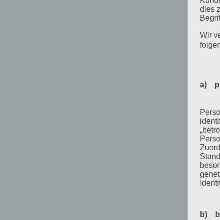
Kunde
dies 
Begrif
Wir v
folge
a) p
Perso
ident
„betro
Perso
Zuord
Stand
beson
genet
Identi
b) b