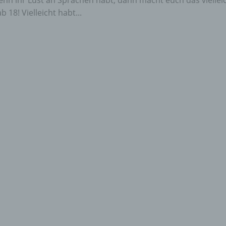
nn ihr Lust an Sprachen habt, dann macht euch das viellei
 18! Vielleicht habt...