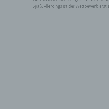
Wettbewerb heißt ‚Tongue Stories‘ und we
Spaß. Allerdings ist der Wettbewerb erst ab