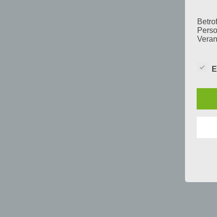
Betrof
Perso
Veran
E
c) V
Verar
ausge
mit p
Organ
Verän
Offen
Berei
Lösch
d) E
Einsc