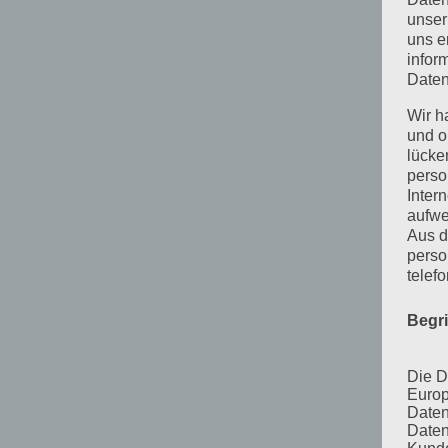
unser
uns e
infor
Daten
Wir h
und o
lücke
perso
Inter
aufwe
Aus d
perso
telef
Begr
Die D
Europ
Daten
Daten