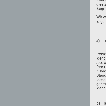
Kunde
dies 
Begrif
Wir v
folge
a) p
Perso
ident
„betro
Perso
Zuord
Stand
beson
genet
Identi
b) b