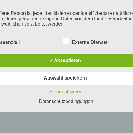
fene Person ist jede identifizierte oder identifizierbare natürlich
n, deren personenbezogene Daten von dem für die Verarbeitu
twortlichen verarbeitet werden.
ssenziell
Externe Dienste
erarbeitung
beitung ist jeder mit oder ohne Hilfe automatisierter Verfahren
✓ Akzeptieren
führte Vorgang oder jede solche Vorgangsreihe im Zusammen
ersonenbezogenen Daten wie das Erheben, das Erfassen, die
isation, das Ordnen, die Speicherung, die Anpassung oder
Auswahl speichern
derung, das Auslesen, das Abfragen, die Verwendung, die
legung durch Übermittlung, Verbreitung oder eine andere Form 
tstellung, den Abgleich oder die Verknüpfung, die Einschränkun
Personalisieren
en oder die Vernichtung.
Datenschutzbedingungen
inschränkung der Verarbeitung
hränkung der Verarbeitung ist die Markierung gespeicherter