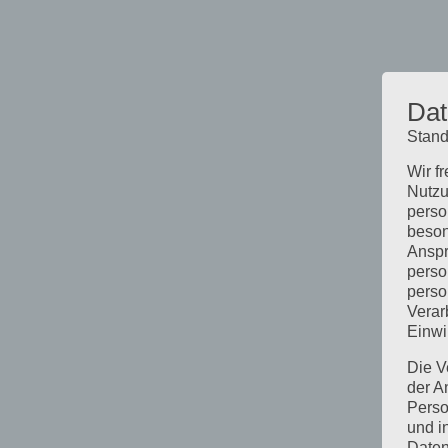
Dat
Stand
Wir f
Nutzu
perso
beson
Anspr
perso
perso
Verar
Einwi
Die V
der A
Perso
und i
Daten