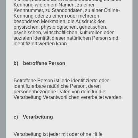
Kennung wie einem Namen, zu einer
August 2011
Kennnummer, zu Standortdaten, zu einer Online-
Kennung oder zu einem oder mehreren
Juli 2011
besonderen Merkmalen, die Ausdruck der
physischen, physiologischen, genetischen,
Juni 2011
psychischen, wirtschaftlichen, kulturellen oder
sozialen Identität dieser natürlichen Person sind,
Mai 2011
identifiziert werden kann.
April 2011
März 2011
b) betroffene Person
Februar 2011
Januar 2011
Betroffene Person ist jede identifizierte oder
identifizierbare natürliche Person, deren
Dezember 2010
personenbezogene Daten von dem für die
Verarbeitung Verantwortlichen verarbeitet werden.
November 2010
Oktober 2010
c) Verarbeitung
September 2010
August 2010
Verarbeitung ist jeder mit oder ohne Hilfe