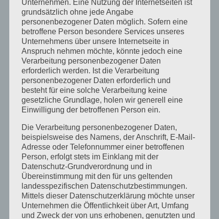
Unternehmen. Eine Nutzung der Internetseiten ist
Mai 2020
grundsätzlich ohne jede Angabe
personenbezogener Daten möglich. Sofern eine
April 2020
betroffene Person besondere Services unseres
Unternehmens über unsere Internetseite in
März 2020
Anspruch nehmen möchte, könnte jedoch eine
August 2019
Verarbeitung personenbezogener Daten
erforderlich werden. Ist die Verarbeitung
Juni 2019
personenbezogener Daten erforderlich und
April 2019
besteht für eine solche Verarbeitung keine
gesetzliche Grundlage, holen wir generell eine
November 2018
Einwilligung der betroffenen Person ein.
Oktober 2018
Die Verarbeitung personenbezogener Daten,
beispielsweise des Namens, der Anschrift, E-Mail-
August 2018
Adresse oder Telefonnummer einer betroffenen
Juli 2018
Person, erfolgt stets im Einklang mit der
Datenschutz-Grundverordnung und in
Mai 2018
Übereinstimmung mit den für uns geltenden
landesspezifischen Datenschutzbestimmungen.
April 2018
Mittels dieser Datenschutzerklärung möchte unser
August 2017
Unternehmen die Öffentlichkeit über Art, Umfang
und Zweck der von uns erhobenen, genutzten und