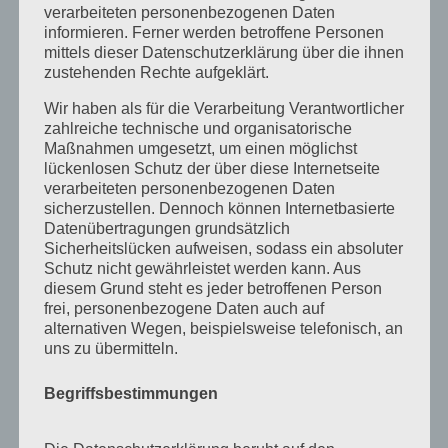
Juli 2017
verarbeiteten personenbezogenen Daten
informieren. Ferner werden betroffene Personen
Juni 2017
mittels dieser Datenschutzerklärung über die ihnen
August 2016
zustehenden Rechte aufgeklärt.
Juli 2016
Wir haben als für die Verarbeitung Verantwortlicher
zahlreiche technische und organisatorische
November 2015
Maßnahmen umgesetzt, um einen möglichst
September 2015
lückenlosen Schutz der über diese Internetseite
verarbeiteten personenbezogenen Daten
August 2015
sicherzustellen. Dennoch können Internetbasierte
Datenübertragungen grundsätzlich
Juli 2015
Sicherheitslücken aufweisen, sodass ein absoluter
Mai 2015
Schutz nicht gewährleistet werden kann. Aus
diesem Grund steht es jeder betroffenen Person
April 2015
frei, personenbezogene Daten auch auf
alternativen Wegen, beispielsweise telefonisch, an
August 2014
uns zu übermitteln.
Juli 2014
Begriffsbestimmungen
Juni 2014
Januar 2014