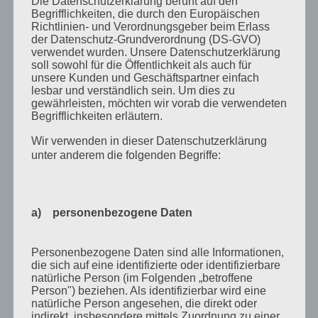
Die Datenschutzerklärung beruht auf den
August 2013
Begrifflichkeiten, die durch den Europäischen
Richtlinien- und Verordnungsgeber beim Erlass
Juli 2013
der Datenschutz-Grundverordnung (DS-GVO)
verwendet wurden. Unsere Datenschutzerklärung
Juni 2013
soll sowohl für die Öffentlichkeit als auch für
unsere Kunden und Geschäftspartner einfach
Mai 2013
lesbar und verständlich sein. Um dies zu
gewährleisten, möchten wir vorab die verwendeten
April 2013
Begrifflichkeiten erläutern.
März 2013
Wir verwenden in dieser Datenschutzerklärung
August 2012
unter anderem die folgenden Begriffe:
Juli 2012
Juni 2012
a) personenbezogene Daten
April 2012
Februar 2012
Personenbezogene Daten sind alle Informationen,
die sich auf eine identifizierte oder identifizierbare
November 2011
natürliche Person (im Folgenden „betroffene
Person") beziehen. Als identifizierbar wird eine
Oktober 2011
natürliche Person angesehen, die direkt oder
September 2011
indirekt, insbesondere mittels Zuordnung zu einer