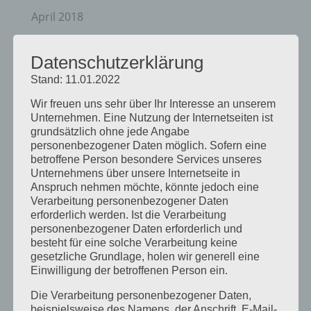
April 2018
August 2017
Datenschutzerklärung
Juli 2017
Stand: 11.01.2022
Juni 2017
Wir freuen uns sehr über Ihr Interesse an unserem
August 2016
Unternehmen. Eine Nutzung der Internetseiten ist
Juli 2016
grundsätzlich ohne jede Angabe
personenbezogener Daten möglich. Sofern eine
November 2015
betroffene Person besondere Services unseres
Unternehmens über unsere Internetseite in
September 2015
Anspruch nehmen möchte, könnte jedoch eine
August 2015
Verarbeitung personenbezogener Daten
erforderlich werden. Ist die Verarbeitung
Juli 2015
personenbezogener Daten erforderlich und
besteht für eine solche Verarbeitung keine
Mai 2015
gesetzliche Grundlage, holen wir generell eine
April 2015
Einwilligung der betroffenen Person ein.
August 2014
Die Verarbeitung personenbezogener Daten,
beispielsweise des Namens, der Anschrift, E-Mail-