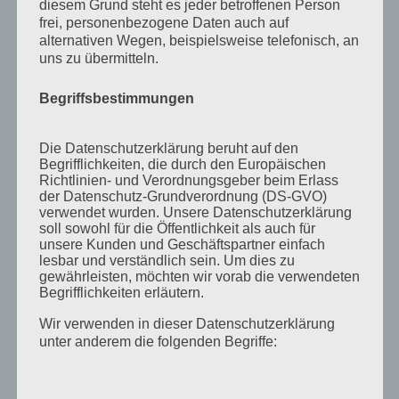
diesem Grund steht es jeder betroffenen Person
November 2011
frei, personenbezogene Daten auch auf
alternativen Wegen, beispielsweise telefonisch, an
Oktober 2011
uns zu übermitteln.
September 2011
Begriffsbestimmungen
August 2011
Juli 2011
Die Datenschutzerklärung beruht auf den
Juni 2011
Begrifflichkeiten, die durch den Europäischen
Richtlinien- und Verordnungsgeber beim Erlass
Mai 2011
der Datenschutz-Grundverordnung (DS-GVO)
verwendet wurden. Unsere Datenschutzerklärung
April 2011
soll sowohl für die Öffentlichkeit als auch für
unsere Kunden und Geschäftspartner einfach
März 2011
lesbar und verständlich sein. Um dies zu
gewährleisten, möchten wir vorab die verwendeten
Februar 2011
Begrifflichkeiten erläutern.
Januar 2011
Wir verwenden in dieser Datenschutzerklärung
Dezember 2010
unter anderem die folgenden Begriffe:
November 2010