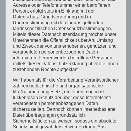
Juli 2014
Adresse oder Telefonnummer einer betroffenen
Juni 2014
Person, erfolgt stets im Einklang mit der
Datenschutz-Grundverordnung und in
Januar 2014
Übereinstimmung mit den für uns geltenden
landesspezifischen Datenschutzbestimmungen.
August 2013
Mittels dieser Datenschutzerklärung möchte unser
Juli 2013
Unternehmen die Öffentlichkeit über Art, Umfang
und Zweck der von uns erhobenen, genutzten und
Juni 2013
verarbeiteten personenbezogenen Daten
informieren. Ferner werden betroffene Personen
Mai 2013
mittels dieser Datenschutzerklärung über die ihnen
April 2013
zustehenden Rechte aufgeklärt.
März 2013
Wir haben als für die Verarbeitung Verantwortlicher
zahlreiche technische und organisatorische
August 2012
Maßnahmen umgesetzt, um einen möglichst
Juli 2012
lückenlosen Schutz der über diese Internetseite
verarbeiteten personenbezogenen Daten
Juni 2012
sicherzustellen. Dennoch können Internetbasierte
Datenübertragungen grundsätzlich
April 2012
Sicherheitslücken aufweisen, sodass ein absoluter
Februar 2012
Schutz nicht gewährleistet werden kann. Aus