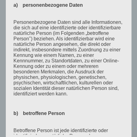
Oktober 2010
a) personenbezogene Daten
September 2010
August 2010
Personenbezogene Daten sind alle Informationen,
die sich auf eine identifizierte oder identifizierbare
Juli 2010
natürliche Person (im Folgenden „betroffene
Person") beziehen. Als identifizierbar wird eine
Juni 2010
natürliche Person angesehen, die direkt oder
indirekt, insbesondere mittels Zuordnung zu einer
Mai 2010
Kennung wie einem Namen, zu einer
April 2010
Kennnummer, zu Standortdaten, zu einer Online-
Kennung oder zu einem oder mehreren
März 2010
besonderen Merkmalen, die Ausdruck der
physischen, physiologischen, genetischen,
Februar 2010
psychischen, wirtschaftlichen, kulturellen oder
sozialen Identität dieser natürlichen Person sind,
Januar 2010
identifiziert werden kann.
November 2009
Oktober 2009
b) betroffene Person
September 2009
Betroffene Person ist jede identifizierte oder
August 2009
identifizierbare natürliche Person, deren