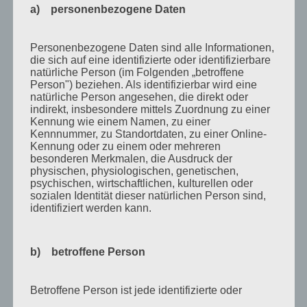
a) personenbezogene Daten
September 2010
August 2010
Personenbezogene Daten sind alle Informationen,
die sich auf eine identifizierte oder identifizierbare
Juli 2010
natürliche Person (im Folgenden „betroffene
Juni 2010
Person") beziehen. Als identifizierbar wird eine
natürliche Person angesehen, die direkt oder
Mai 2010
indirekt, insbesondere mittels Zuordnung zu einer
Kennung wie einem Namen, zu einer
April 2010
Kennnummer, zu Standortdaten, zu einer Online-
Kennung oder zu einem oder mehreren
März 2010
besonderen Merkmalen, die Ausdruck der
physischen, physiologischen, genetischen,
Februar 2010
psychischen, wirtschaftlichen, kulturellen oder
sozialen Identität dieser natürlichen Person sind,
Januar 2010
identifiziert werden kann.
November 2009
Oktober 2009
b) betroffene Person
September 2009
August 2009
Betroffene Person ist jede identifizierte oder
identifizierbare natürliche Person, deren