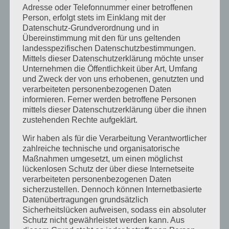
Adresse oder Telefonnummer einer betroffenen
Juni 2014
Person, erfolgt stets im Einklang mit der
Datenschutz-Grundverordnung und in
Januar 2014
Übereinstimmung mit den für uns geltenden
August 2013
landesspezifischen Datenschutzbestimmungen.
Mittels dieser Datenschutzerklärung möchte unser
Juli 2013
Unternehmen die Öffentlichkeit über Art, Umfang
und Zweck der von uns erhobenen, genutzten und
Juni 2013
verarbeiteten personenbezogenen Daten
Mai 2013
informieren. Ferner werden betroffene Personen
mittels dieser Datenschutzerklärung über die ihnen
April 2013
zustehenden Rechte aufgeklärt.
März 2013
Wir haben als für die Verarbeitung Verantwortlicher
zahlreiche technische und organisatorische
August 2012
Maßnahmen umgesetzt, um einen möglichst
Juli 2012
lückenlosen Schutz der über diese Internetseite
verarbeiteten personenbezogenen Daten
Juni 2012
sicherzustellen. Dennoch können Internetbasierte
April 2012
Datenübertragungen grundsätzlich
Sicherheitslücken aufweisen, sodass ein absoluter
Februar 2012
Schutz nicht gewährleistet werden kann. Aus