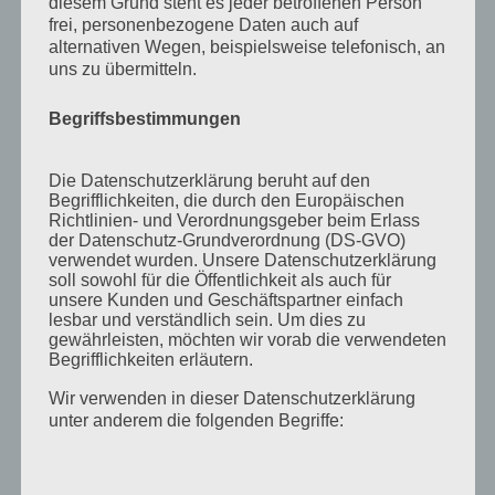
diesem Grund steht es jeder betroffenen Person
November 2011
frei, personenbezogene Daten auch auf
Oktober 2011
alternativen Wegen, beispielsweise telefonisch, an
uns zu übermitteln.
September 2011
August 2011
Begriffsbestimmungen
Juli 2011
Die Datenschutzerklärung beruht auf den
Juni 2011
Begrifflichkeiten, die durch den Europäischen
Richtlinien- und Verordnungsgeber beim Erlass
Mai 2011
der Datenschutz-Grundverordnung (DS-GVO)
verwendet wurden. Unsere Datenschutzerklärung
April 2011
soll sowohl für die Öffentlichkeit als auch für
unsere Kunden und Geschäftspartner einfach
März 2011
lesbar und verständlich sein. Um dies zu
Februar 2011
gewährleisten, möchten wir vorab die verwendeten
Begrifflichkeiten erläutern.
Januar 2011
Wir verwenden in dieser Datenschutzerklärung
Dezember 2010
unter anderem die folgenden Begriffe:
November 2010
Oktober 2010