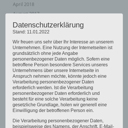
April 2018
August 2017
Juli 2017
Datenschutzerklärung
Stand: 11.01.2022
Juni 2017
August 2016
Wir freuen uns sehr über Ihr Interesse an unserem
Unternehmen. Eine Nutzung der Internetseiten ist
Juli 2016
grundsätzlich ohne jede Angabe
personenbezogener Daten möglich. Sofern eine
November 2015
betroffene Person besondere Services unseres
September 2015
Unternehmens über unsere Internetseite in
Anspruch nehmen möchte, könnte jedoch eine
August 2015
Verarbeitung personenbezogener Daten
erforderlich werden. Ist die Verarbeitung
Juli 2015
personenbezogener Daten erforderlich und
Mai 2015
besteht für eine solche Verarbeitung keine
gesetzliche Grundlage, holen wir generell eine
April 2015
Einwilligung der betroffenen Person ein.
August 2014
Die Verarbeitung personenbezogener Daten,
Juli 2014
beispielsweise des Namens, der Anschrift, E-Mail-