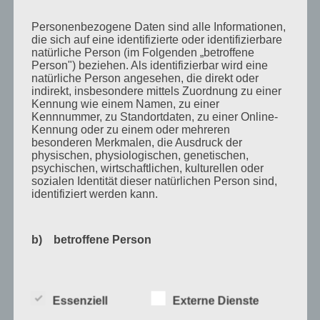
Juni 2010
Personenbezogene Daten sind alle Informationen,
die sich auf eine identifizierte oder identifizierbare
Mai 2010
natürliche Person (im Folgenden „betroffene
Person") beziehen. Als identifizierbar wird eine
April 2010
natürliche Person angesehen, die direkt oder
indirekt, insbesondere mittels Zuordnung zu einer
März 2010
Kennung wie einem Namen, zu einer
Februar 2010
Kennnummer, zu Standortdaten, zu einer Online-
Kennung oder zu einem oder mehreren
Januar 2010
besonderen Merkmalen, die Ausdruck der
physischen, physiologischen, genetischen,
November 2009
psychischen, wirtschaftlichen, kulturellen oder
sozialen Identität dieser natürlichen Person sind,
Oktober 2009
identifiziert werden kann.
September 2009
August 2009
b) betroffene Person
Juli 2009
Betroffene Person ist jede identifizierte oder
Juni 2009
identifizierbare natürliche Person, deren
Essenziell
Externe Dienste
personenbezogene Daten von dem für die
Kategorien
Verarbeitung Verantwortlichen verarbeitet werden.