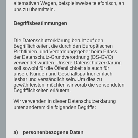
alternativen Wegen, beispielsweise telefonisch, an
August 2011
uns zu übermitteln.
Juli 2011
Begriffsbestimmungen
Juni 2011
Mai 2011
Die Datenschutzerklärung beruht auf den
April 2011
Begrifflichkeiten, die durch den Europäischen
Richtlinien- und Verordnungsgeber beim Erlass
März 2011
der Datenschutz-Grundverordnung (DS-GVO)
verwendet wurden. Unsere Datenschutzerklärung
Februar 2011
soll sowohl für die Öffentlichkeit als auch für
unsere Kunden und Geschäftspartner einfach
Januar 2011
lesbar und verständlich sein. Um dies zu
gewährleisten, möchten wir vorab die verwendeten
Dezember 2010
Begrifflichkeiten erläutern.
November 2010
Wir verwenden in dieser Datenschutzerklärung
Oktober 2010
unter anderem die folgenden Begriffe:
September 2010
August 2010
a) personenbezogene Daten
Juli 2010