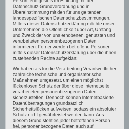
August 2013
Person, erfolgt stets im Einklang mit der
Datenschutz-Grundverordnung und in
Juli 2013
Übereinstimmung mit den für uns geltenden
landesspezifischen Datenschutzbestimmungen.
Juni 2013
Mittels dieser Datenschutzerklärung möchte unser
Mai 2013
Unternehmen die Öffentlichkeit über Art, Umfang
und Zweck der von uns erhobenen, genutzten und
April 2013
verarbeiteten personenbezogenen Daten
informieren. Ferner werden betroffene Personen
März 2013
mittels dieser Datenschutzerklärung über die ihnen
August 2012
zustehenden Rechte aufgeklärt.
Juli 2012
Wir haben als für die Verarbeitung Verantwortlicher
zahlreiche technische und organisatorische
Juni 2012
Maßnahmen umgesetzt, um einen möglichst
lückenlosen Schutz der über diese Internetseite
April 2012
verarbeiteten personenbezogenen Daten
Februar 2012
sicherzustellen. Dennoch können Internetbasierte
Datenübertragungen grundsätzlich
November 2011
Sicherheitslücken aufweisen, sodass ein absoluter
Oktober 2011
Schutz nicht gewährleistet werden kann. Aus
diesem Grund steht es jeder betroffenen Person
September 2011
frei, personenbezogene Daten auch auf