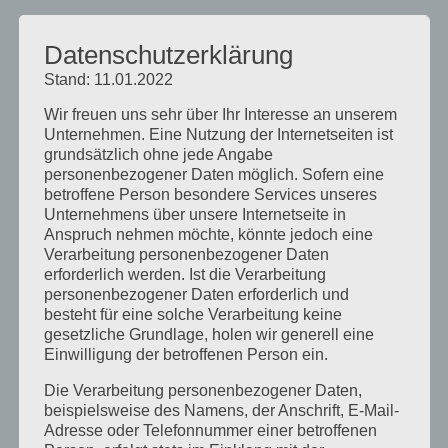
Juni 2017
Datenschutzerklärung
August 2016
Stand: 11.01.2022
Juli 2016
Wir freuen uns sehr über Ihr Interesse an unserem
November 2015
Unternehmen. Eine Nutzung der Internetseiten ist
September 2015
grundsätzlich ohne jede Angabe
personenbezogener Daten möglich. Sofern eine
August 2015
betroffene Person besondere Services unseres
Unternehmens über unsere Internetseite in
Juli 2015
Anspruch nehmen möchte, könnte jedoch eine
Mai 2015
Verarbeitung personenbezogener Daten
erforderlich werden. Ist die Verarbeitung
April 2015
personenbezogener Daten erforderlich und
besteht für eine solche Verarbeitung keine
August 2014
gesetzliche Grundlage, holen wir generell eine
Juli 2014
Einwilligung der betroffenen Person ein.
Juni 2014
Die Verarbeitung personenbezogener Daten,
beispielsweise des Namens, der Anschrift, E-Mail-
Januar 2014
Adresse oder Telefonnummer einer betroffenen