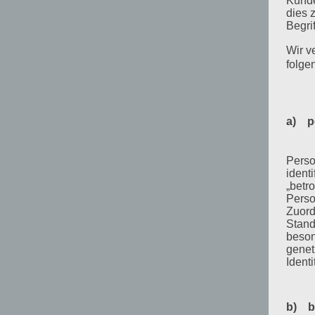
Kunde
dies 
Begrif
Wir v
folge
a) p
Perso
ident
„betro
Perso
Zuord
Stand
beson
genet
Identi
b) b