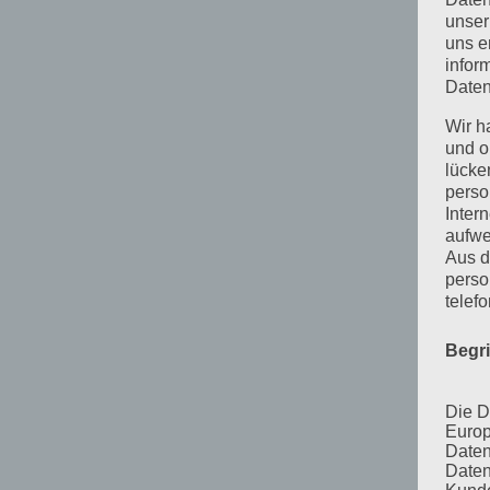
unser
uns e
infor
Daten
Wir h
und o
lücke
perso
Inter
aufwe
Aus d
perso
telef
Begr
Die D
Europ
Daten
Daten