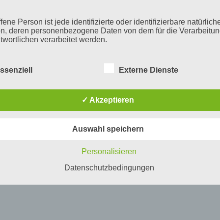
fene Person ist jede identifizierte oder identifizierbare natürlich
n, deren personenbezogene Daten von dem für die Verarbeitu
twortlichen verarbeitet werden.
ssenziell
Externe Dienste
erarbeitung
beitung ist jeder mit oder ohne Hilfe automatisierter Verfahren
✓ Akzeptieren
führte Vorgang oder jede solche Vorgangsreihe im Zusammen
ersonenbezogenen Daten wie das Erheben, das Erfassen, die
isation, das Ordnen, die Speicherung, die Anpassung oder
Auswahl speichern
derung, das Auslesen, das Abfragen, die Verwendung, die
legung durch Übermittlung, Verbreitung oder eine andere Form 
tstellung, den Abgleich oder die Verknüpfung, die Einschränkun
Personalisieren
en oder die Vernichtung.
Datenschutzbedingungen
inschränkung der Verarbeitung
hränkung der Verarbeitung ist die Markierung gespeicherter