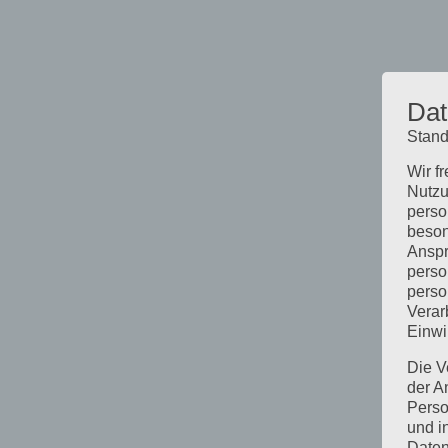
Dat
Stand
Wir f
Nutzu
perso
beson
Anspr
perso
perso
Verar
Einwi
Die V
der A
Perso
und i
Daten