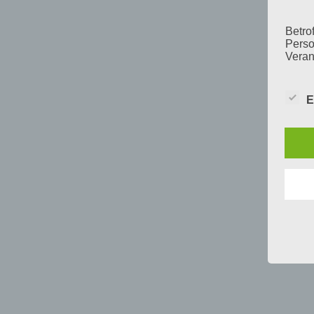
Betrof
Perso
Veran
E
c) V
Verar
ausge
mit p
Organ
Verän
Offen
Berei
Lösch
d) E
Einsc