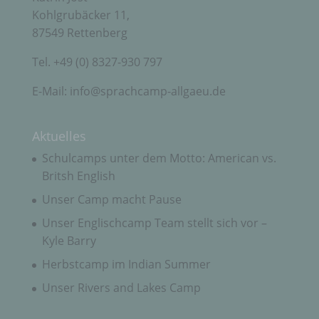
Verantwortlicher ist die natürliche oder juristische
Kohlgrubäcker 11,
Person, Behörde, Einrichtung oder andere Stelle,
87549 Rettenberg
die allein oder gemeinsam mit anderen über die
Zwecke und Mittel der Verarbeitung von
Tel. +49 (0) 8327-930 797
personenbezogenen Daten entscheidet. Sind die
Zwecke und Mittel dieser Verarbeitung durch das
Unionsrecht oder das Recht der Mitgliedstaaten
E-Mail: info@sprachcamp-allgaeu.de
vorgegeben, so kann der Verantwortliche
beziehungsweise können die bestimmten Kriterien
seiner Benennung nach dem Unionsrecht oder
Aktuelles
dem Recht der Mitgliedstaaten vorgesehen
werden.
Schulcamps unter dem Motto: American vs.
Britsh English
Unser Camp macht Pause
h) Auftragsverarbeiter
Unser Englischcamp Team stellt sich vor –
Auftragsverarbeiter ist eine natürliche oder
Kyle Barry
juristische Person, Behörde, Einrichtung oder
Herbstcamp im Indian Summer
andere Stelle, die personenbezogene Daten im
Auftrag des Verantwortlichen verarbeitet.
Unser Rivers and Lakes Camp