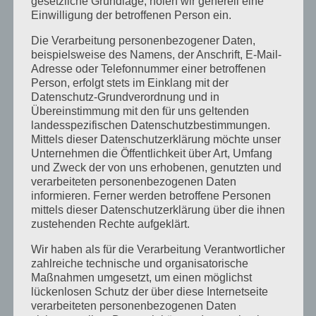
November 2015
gesetzliche Grundlage, holen wir generell eine
Einwilligung der betroffenen Person ein.
September 2015
Die Verarbeitung personenbezogener Daten,
August 2015
beispielsweise des Namens, der Anschrift, E-Mail-
Adresse oder Telefonnummer einer betroffenen
Juli 2015
Person, erfolgt stets im Einklang mit der
Mai 2015
Datenschutz-Grundverordnung und in
Übereinstimmung mit den für uns geltenden
April 2015
landesspezifischen Datenschutzbestimmungen.
Mittels dieser Datenschutzerklärung möchte unser
August 2014
Unternehmen die Öffentlichkeit über Art, Umfang
Juli 2014
und Zweck der von uns erhobenen, genutzten und
verarbeiteten personenbezogenen Daten
Juni 2014
informieren. Ferner werden betroffene Personen
Januar 2014
mittels dieser Datenschutzerklärung über die ihnen
zustehenden Rechte aufgeklärt.
August 2013
Wir haben als für die Verarbeitung Verantwortlicher
Juli 2013
zahlreiche technische und organisatorische
Maßnahmen umgesetzt, um einen möglichst
Juni 2013
lückenlosen Schutz der über diese Internetseite
Mai 2013
verarbeiteten personenbezogenen Daten