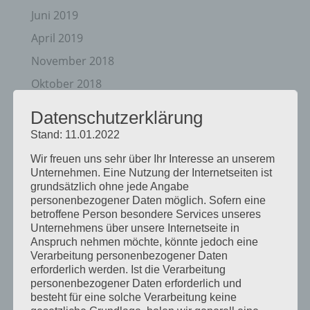
Juni 2019
April 2019
November 2018
Oktober 2018
August 2018
Datenschutzerklärung
Juli 2018
Stand: 11.01.2022
Mai 2018
Wir freuen uns sehr über Ihr Interesse an unserem
Unternehmen. Eine Nutzung der Internetseiten ist
April 2018
grundsätzlich ohne jede Angabe
August 2017
personenbezogener Daten möglich. Sofern eine
betroffene Person besondere Services unseres
Juli 2017
Unternehmens über unsere Internetseite in
Juni 2017
Anspruch nehmen möchte, könnte jedoch eine
Verarbeitung personenbezogener Daten
August 2016
erforderlich werden. Ist die Verarbeitung
personenbezogener Daten erforderlich und
Juli 2016
besteht für eine solche Verarbeitung keine