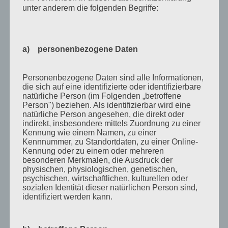
unter anderem die folgenden Begriffe:
April 2011
März 2011
Februar 2011
a) personenbezogene Daten
Januar 2011
Personenbezogene Daten sind alle Informationen,
Dezember 2010
die sich auf eine identifizierte oder identifizierbare
natürliche Person (im Folgenden „betroffene
November 2010
Person") beziehen. Als identifizierbar wird eine
natürliche Person angesehen, die direkt oder
Oktober 2010
indirekt, insbesondere mittels Zuordnung zu einer
September 2010
Kennung wie einem Namen, zu einer
Kennnummer, zu Standortdaten, zu einer Online-
August 2010
Kennung oder zu einem oder mehreren
besonderen Merkmalen, die Ausdruck der
Juli 2010
physischen, physiologischen, genetischen,
psychischen, wirtschaftlichen, kulturellen oder
Juni 2010
sozialen Identität dieser natürlichen Person sind,
identifiziert werden kann.
Mai 2010
April 2010