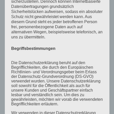
sicherzustellen. Dennoch können Internetbasierte
April 2013
Datenübertragungen grundsätzlich
Sicherheitslücken aufweisen, sodass ein absoluter
März 2013
Schutz nicht gewährleistet werden kann. Aus
August 2012
diesem Grund steht es jeder betroffenen Person
frei, personenbezogene Daten auch auf
Juli 2012
alternativen Wegen, beispielsweise telefonisch, an
uns zu übermitteln.
Juni 2012
April 2012
Begriffsbestimmungen
Februar 2012
November 2011
Die Datenschutzerklärung beruht auf den
Begrifflichkeiten, die durch den Europäischen
Oktober 2011
Richtlinien- und Verordnungsgeber beim Erlass
der Datenschutz-Grundverordnung (DS-GVO)
September 2011
verwendet wurden. Unsere Datenschutzerklärung
soll sowohl für die Öffentlichkeit als auch für
August 2011
unsere Kunden und Geschäftspartner einfach
lesbar und verständlich sein. Um dies zu
Juli 2011
gewährleisten, möchten wir vorab die verwendeten
Begrifflichkeiten erläutern.
Juni 2011
Mai 2011
Wir verwenden in dieser Datenschutzerklärung