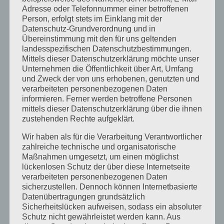
Juli 2014
Adresse oder Telefonnummer einer betroffenen
Juni 2014
Person, erfolgt stets im Einklang mit der
Datenschutz-Grundverordnung und in
Januar 2014
Übereinstimmung mit den für uns geltenden
landesspezifischen Datenschutzbestimmungen.
August 2013
Mittels dieser Datenschutzerklärung möchte unser
Juli 2013
Unternehmen die Öffentlichkeit über Art, Umfang
und Zweck der von uns erhobenen, genutzten und
Juni 2013
verarbeiteten personenbezogenen Daten
informieren. Ferner werden betroffene Personen
Mai 2013
mittels dieser Datenschutzerklärung über die ihnen
April 2013
zustehenden Rechte aufgeklärt.
März 2013
Wir haben als für die Verarbeitung Verantwortlicher
zahlreiche technische und organisatorische
August 2012
Maßnahmen umgesetzt, um einen möglichst
Juli 2012
lückenlosen Schutz der über diese Internetseite
verarbeiteten personenbezogenen Daten
Juni 2012
sicherzustellen. Dennoch können Internetbasierte
Datenübertragungen grundsätzlich
April 2012
Sicherheitslücken aufweisen, sodass ein absoluter
Februar 2012
Schutz nicht gewährleistet werden kann. Aus