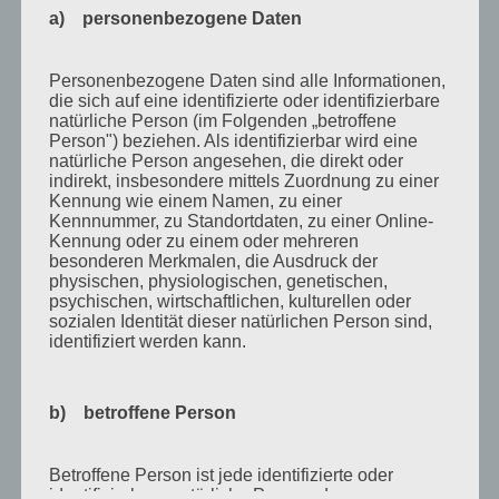
Oktober 2010
a) personenbezogene Daten
September 2010
August 2010
Personenbezogene Daten sind alle Informationen,
die sich auf eine identifizierte oder identifizierbare
Juli 2010
natürliche Person (im Folgenden „betroffene
Person") beziehen. Als identifizierbar wird eine
Juni 2010
natürliche Person angesehen, die direkt oder
indirekt, insbesondere mittels Zuordnung zu einer
Mai 2010
Kennung wie einem Namen, zu einer
April 2010
Kennnummer, zu Standortdaten, zu einer Online-
Kennung oder zu einem oder mehreren
März 2010
besonderen Merkmalen, die Ausdruck der
physischen, physiologischen, genetischen,
Februar 2010
psychischen, wirtschaftlichen, kulturellen oder
sozialen Identität dieser natürlichen Person sind,
Januar 2010
identifiziert werden kann.
November 2009
Oktober 2009
b) betroffene Person
September 2009
Betroffene Person ist jede identifizierte oder
August 2009
identifizierbare natürliche Person, deren