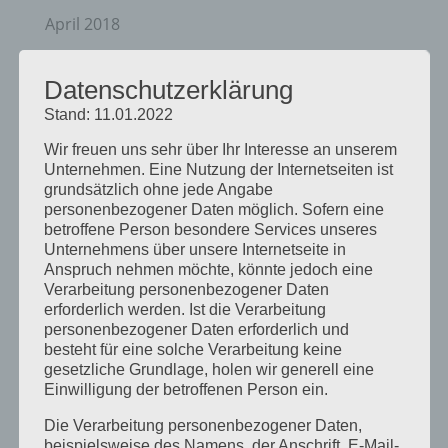
April 2018
August 2017
Datenschutzerklärung
Juli 2017
Stand: 11.01.2022
Juni 2017
Wir freuen uns sehr über Ihr Interesse an unserem
August 2016
Unternehmen. Eine Nutzung der Internetseiten ist
Juli 2016
grundsätzlich ohne jede Angabe
personenbezogener Daten möglich. Sofern eine
November 2015
betroffene Person besondere Services unseres
Unternehmens über unsere Internetseite in
September 2015
Anspruch nehmen möchte, könnte jedoch eine
August 2015
Verarbeitung personenbezogener Daten
erforderlich werden. Ist die Verarbeitung
Juli 2015
personenbezogener Daten erforderlich und
besteht für eine solche Verarbeitung keine
Mai 2015
gesetzliche Grundlage, holen wir generell eine
April 2015
Einwilligung der betroffenen Person ein.
August 2014
Die Verarbeitung personenbezogener Daten,
beispielsweise des Namens, der Anschrift, E-Mail-