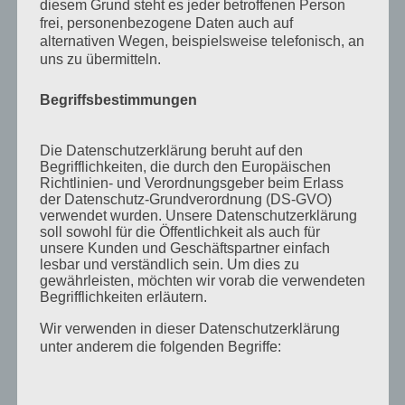
diesem Grund steht es jeder betroffenen Person
November 2011
frei, personenbezogene Daten auch auf
alternativen Wegen, beispielsweise telefonisch, an
Oktober 2011
uns zu übermitteln.
September 2011
Begriffsbestimmungen
August 2011
Juli 2011
Die Datenschutzerklärung beruht auf den
Juni 2011
Begrifflichkeiten, die durch den Europäischen
Richtlinien- und Verordnungsgeber beim Erlass
Mai 2011
der Datenschutz-Grundverordnung (DS-GVO)
verwendet wurden. Unsere Datenschutzerklärung
April 2011
soll sowohl für die Öffentlichkeit als auch für
unsere Kunden und Geschäftspartner einfach
März 2011
lesbar und verständlich sein. Um dies zu
gewährleisten, möchten wir vorab die verwendeten
Februar 2011
Begrifflichkeiten erläutern.
Januar 2011
Wir verwenden in dieser Datenschutzerklärung
Dezember 2010
unter anderem die folgenden Begriffe:
November 2010