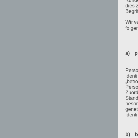
Kunde
dies 
Begrif
Wir v
folge
a) p
Perso
ident
„betro
Perso
Zuord
Stand
beson
genet
Identi
b) b