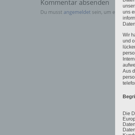
Kommentar absenden
unser
Du musst
angemeldet
sein, um einen Ko
uns e
infor
Daten
Wir h
und o
lücke
perso
Inter
aufwe
Aus d
perso
telef
Begr
Die D
Europ
Daten
Daten