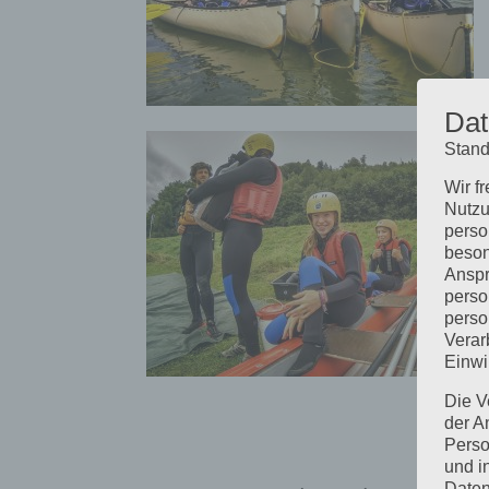
Dat
Stand
Wir f
Nutzu
perso
beson
Anspr
perso
perso
Verar
Einwi
Die V
der A
Perso
und i
Daten