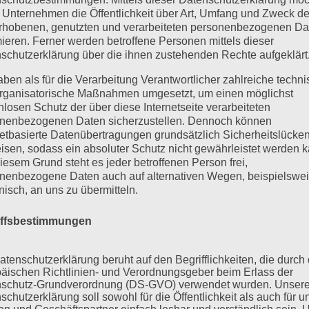
 Unternehmen die Öffentlichkeit über Art, Umfang und Zweck de
mmentar abzugeben.
rhobenen, genutzten und verarbeiteten personenbezogenen Da
mieren. Ferner werden betroffene Personen mittels dieser
schutzerklärung über die ihnen zustehenden Rechte aufgeklärt
aben als für die Verarbeitung Verantwortlicher zahlreiche techn
rganisatorische Maßnahmen umgesetzt, um einen möglichst
nlosen Schutz der über diese Internetseite verarbeiteten
nenbezogenen Daten sicherzustellen. Dennoch können
netbasierte Datenübertragungen grundsätzlich Sicherheitslücke
isen, sodass ein absoluter Schutz nicht gewährleistet werden k
iesem Grund steht es jeder betroffenen Person frei,
nenbezogene Daten auch auf alternativen Wegen, beispielswe
onisch, an uns zu übermitteln.
iffsbestimmungen
atenschutzerklärung beruht auf den Begrifflichkeiten, die durch
äischen Richtlinien- und Verordnungsgeber beim Erlass der
schutz-Grundverordnung (DS-GVO) verwendet wurden. Unser
schutzerklärung soll sowohl für die Öffentlichkeit als auch für u