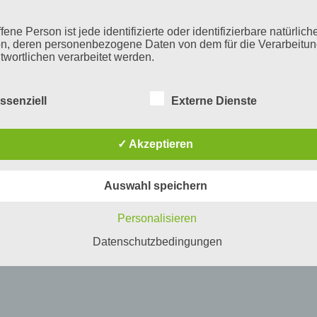
fene Person ist jede identifizierte oder identifizierbare natürlich
n, deren personenbezogene Daten von dem für die Verarbeitu
twortlichen verarbeitet werden.
ssenziell
Externe Dienste
erarbeitung
beitung ist jeder mit oder ohne Hilfe automatisierter Verfahren
✓ Akzeptieren
führte Vorgang oder jede solche Vorgangsreihe im Zusammen
ersonenbezogenen Daten wie das Erheben, das Erfassen, die
isation, das Ordnen, die Speicherung, die Anpassung oder
Auswahl speichern
derung, das Auslesen, das Abfragen, die Verwendung, die
legung durch Übermittlung, Verbreitung oder eine andere Form 
tstellung, den Abgleich oder die Verknüpfung, die Einschränkun
Personalisieren
en oder die Vernichtung.
Datenschutzbedingungen
inschränkung der Verarbeitung
hränkung der Verarbeitung ist die Markierung gespeicherter