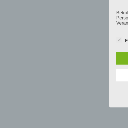
Betrof
Perso
Veran
E
c) V
Verar
ausge
mit p
Organ
Verän
Offen
Berei
Lösch
d) E
Einsc