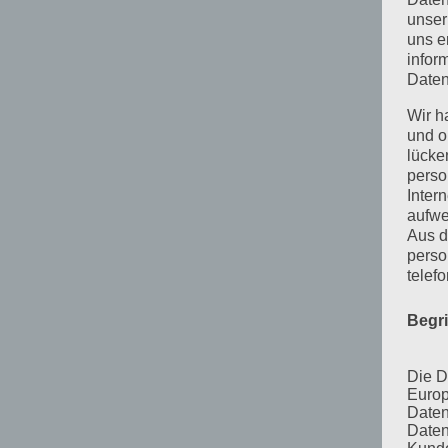
unser
uns e
infor
Daten
Wir h
und o
lücke
perso
Inter
aufwe
Aus d
perso
telef
Begr
Die D
Europ
Daten
Daten