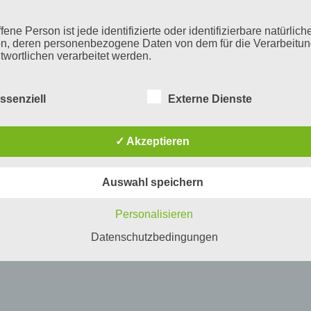
fene Person ist jede identifizierte oder identifizierbare natürlich
n, deren personenbezogene Daten von dem für die Verarbeitu
twortlichen verarbeitet werden.
ssenziell
Externe Dienste
erarbeitung
beitung ist jeder mit oder ohne Hilfe automatisierter Verfahren
✓ Akzeptieren
führte Vorgang oder jede solche Vorgangsreihe im Zusammen
ersonenbezogenen Daten wie das Erheben, das Erfassen, die
isation, das Ordnen, die Speicherung, die Anpassung oder
Auswahl speichern
derung, das Auslesen, das Abfragen, die Verwendung, die
legung durch Übermittlung, Verbreitung oder eine andere Form 
tstellung, den Abgleich oder die Verknüpfung, die Einschränkun
Personalisieren
en oder die Vernichtung.
Datenschutzbedingungen
inschränkung der Verarbeitung
hränkung der Verarbeitung ist die Markierung gespeicherter