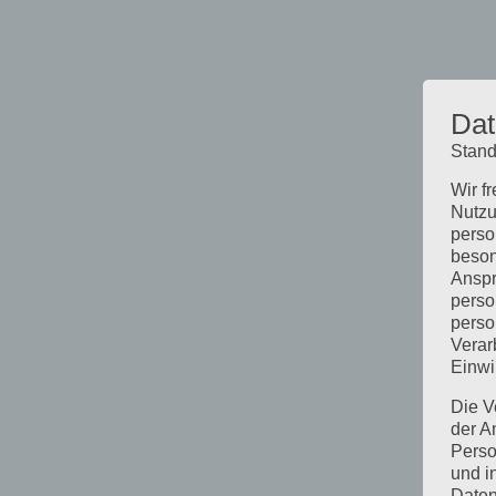
Dat
Stand
Wir f
Nutzu
perso
beson
Anspr
perso
perso
Verar
Einwi
Die V
der A
Perso
und i
Daten