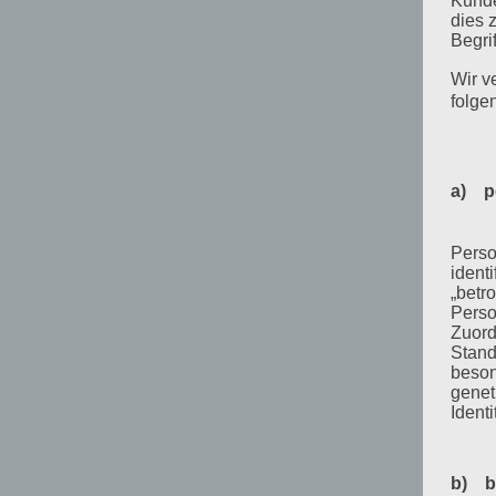
Kunde
dies 
Begrif
Wir v
folge
a) p
Perso
ident
„betro
Perso
Zuord
Stand
beson
genet
Identi
b) b