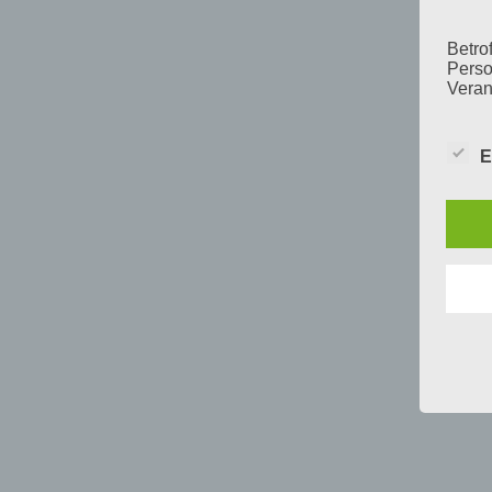
Betrof
Perso
Veran
E
c) V
Verar
ausge
mit p
Organ
Verän
Offen
Berei
Lösch
d) E
Einsc