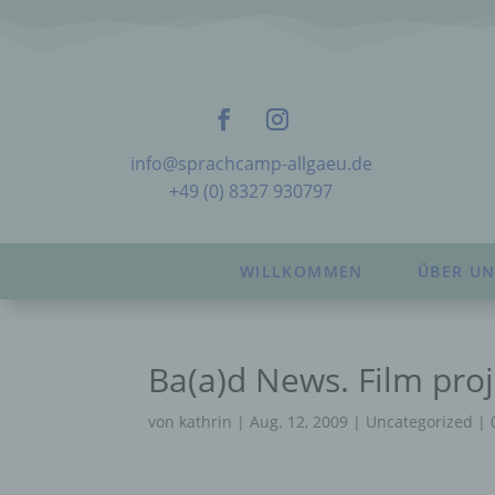
info@sprachcamp-allgaeu.de
+49 (0) 8327 930797
WILLKOMMEN
ÜBER UN
Ba(a)d News. Film pro
von
kathrin
|
Aug. 12, 2009
|
Uncategorized
|