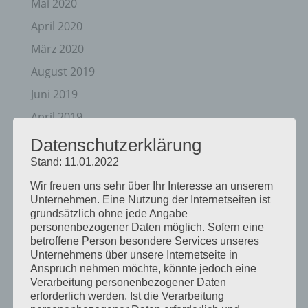
Mai 2020
April 2020
März 2020
August 2019
Juni 2019
April 2019
November 2018
Datenschutzerklärung
Oktober 2018
Stand: 11.01.2022
August 2018
Wir freuen uns sehr über Ihr Interesse an unserem
Unternehmen. Eine Nutzung der Internetseiten ist
Juli 2018
grundsätzlich ohne jede Angabe
personenbezogener Daten möglich. Sofern eine
Mai 2018
betroffene Person besondere Services unseres
April 2018
Unternehmens über unsere Internetseite in
Anspruch nehmen möchte, könnte jedoch eine
August 2017
Verarbeitung personenbezogener Daten
erforderlich werden. Ist die Verarbeitung
Juli 2017