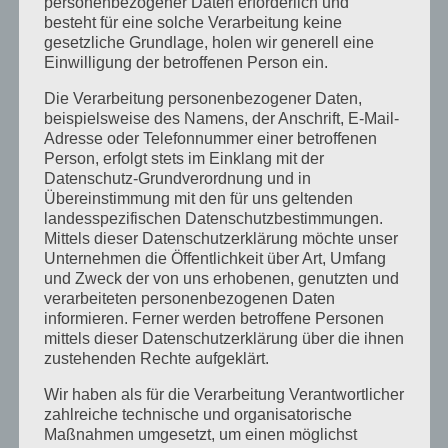
personenbezogener Daten erforderlich und
Juni 2017
besteht für eine solche Verarbeitung keine
gesetzliche Grundlage, holen wir generell eine
August 2016
Einwilligung der betroffenen Person ein.
Juli 2016
Die Verarbeitung personenbezogener Daten,
November 2015
beispielsweise des Namens, der Anschrift, E-Mail-
Adresse oder Telefonnummer einer betroffenen
September 2015
Person, erfolgt stets im Einklang mit der
Datenschutz-Grundverordnung und in
August 2015
Übereinstimmung mit den für uns geltenden
Juli 2015
landesspezifischen Datenschutzbestimmungen.
Mittels dieser Datenschutzerklärung möchte unser
Mai 2015
Unternehmen die Öffentlichkeit über Art, Umfang
und Zweck der von uns erhobenen, genutzten und
April 2015
verarbeiteten personenbezogenen Daten
August 2014
informieren. Ferner werden betroffene Personen
mittels dieser Datenschutzerklärung über die ihnen
Juli 2014
zustehenden Rechte aufgeklärt.
Juni 2014
Wir haben als für die Verarbeitung Verantwortlicher
Januar 2014
zahlreiche technische und organisatorische
Maßnahmen umgesetzt, um einen möglichst
August 2013