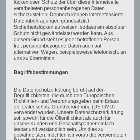
lückenlosen Schutz der über diese Internetseite
verarbeiteten personenbezogenen Daten
Juli 2013
sicherzustellen. Dennoch können Internetbasierte
Juni 2013
Datenübertragungen grundsätzlich
Sicherheitslücken aufweisen, sodass ein absoluter
Mai 2013
Schutz nicht gewährleistet werden kann. Aus
diesem Grund steht es jeder betroffenen Person
April 2013
frei, personenbezogene Daten auch auf
März 2013
alternativen Wegen, beispielsweise telefonisch, an
uns zu übermitteln.
August 2012
Juli 2012
Begriffsbestimmungen
Juni 2012
Die Datenschutzerklärung beruht auf den
April 2012
Begrifflichkeiten, die durch den Europäischen
Richtlinien- und Verordnungsgeber beim Erlass
Februar 2012
der Datenschutz-Grundverordnung (DS-GVO)
verwendet wurden. Unsere Datenschutzerklärung
November 2011
soll sowohl für die Öffentlichkeit als auch für
Oktober 2011
unsere Kunden und Geschäftspartner einfach
lesbar und verständlich sein. Um dies zu
September 2011
gewährleisten, möchten wir vorab die verwendeten