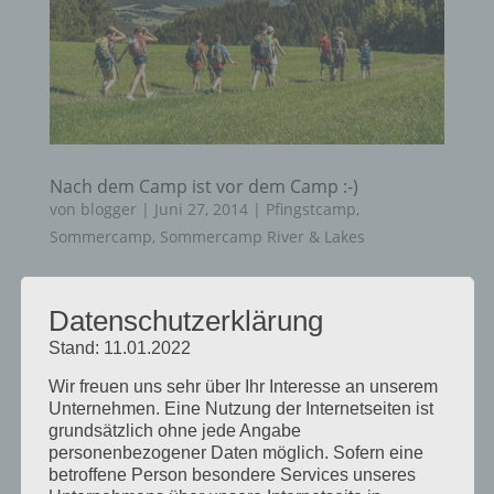
Nach dem Camp ist vor dem Camp :-)
von
blogger
|
Juni 27, 2014
|
Pfingstcamp
,
Sommercamp
,
Sommercamp River & Lakes
The Pentecost camp is over and we are
preparing our summer camps. The Mountains I
Datenschutzerklärung
– Camp is fully booked, but there is a waiting
Stand: 11.01.2022
list The other camps like Mountains II and
Wir freuen uns sehr über Ihr Interesse an unserem
Kanucamps Lakes I and II are now gradually
Unternehmen. Eine Nutzung der Internetseiten ist
filling up.
grundsätzlich ohne jede Angabe
personenbezogener Daten möglich. Sofern eine
betroffene Person besondere Services unseres