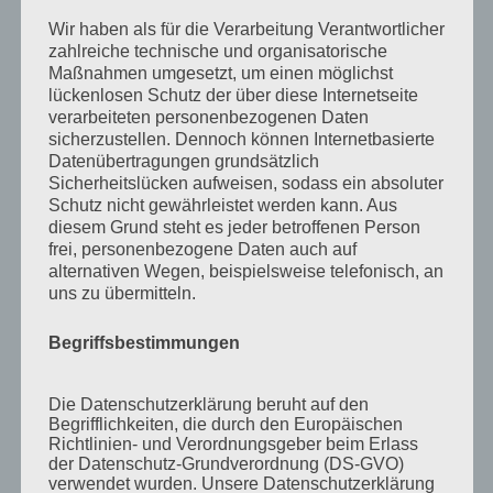
between we would like to show you a video
again.
Wir haben als für die Verarbeitung Verantwortlicher
zahlreiche technische und organisatorische
Maßnahmen umgesetzt, um einen möglichst
lückenlosen Schutz der über diese Internetseite
« Ältere Einträge
Nächste Einträge »
verarbeiteten personenbezogenen Daten
sicherzustellen. Dennoch können Internetbasierte
Datenübertragungen grundsätzlich
Sicherheitslücken aufweisen, sodass ein absoluter
Neueste Beiträge
Schutz nicht gewährleistet werden kann. Aus
diesem Grund steht es jeder betroffenen Person
Schulcamps unter dem Motto: American vs.
frei, personenbezogene Daten auch auf
Britsh English
alternativen Wegen, beispielsweise telefonisch, an
uns zu übermitteln.
Unser Camp macht Pause
Unser Englischcamp Team stellt sich vor – Kyle
Begriffsbestimmungen
Barry
Herbstcamp im Indian Summer
Die Datenschutzerklärung beruht auf den
Begrifflichkeiten, die durch den Europäischen
Unser Rivers and Lakes Camp
Richtlinien- und Verordnungsgeber beim Erlass
der Datenschutz-Grundverordnung (DS-GVO)
verwendet wurden. Unsere Datenschutzerklärung