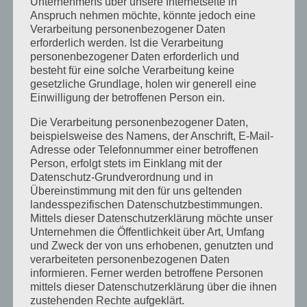
Unternehmens über unsere Internetseite in
Anspruch nehmen möchte, könnte jedoch eine
Verarbeitung personenbezogener Daten
erforderlich werden. Ist die Verarbeitung
personenbezogener Daten erforderlich und
besteht für eine solche Verarbeitung keine
gesetzliche Grundlage, holen wir generell eine
Einwilligung der betroffenen Person ein.
Die Verarbeitung personenbezogener Daten,
beispielsweise des Namens, der Anschrift, E-Mail-
Adresse oder Telefonnummer einer betroffenen
Person, erfolgt stets im Einklang mit der
Datenschutz-Grundverordnung und in
Sprachcamp Allgäu – Impressionen aus 2013
Übereinstimmung mit den für uns geltenden
für mehr Lust auf Englisch 2014 :-)
landesspezifischen Datenschutzbestimmungen.
von
kathrin
|
Jan. 21, 2014
|
Herbstcamp
,
Mittels dieser Datenschutzerklärung möchte unser
Kleinwalsertal Englischcamp
,
Ostercamp
,
Unternehmen die Öffentlichkeit über Art, Umfang
Pfingstcamp
,
Schulcamp
,
Segelcamp
,
Sommercamp
,
und Zweck der von uns erhobenen, genutzten und
verarbeiteten personenbezogenen Daten
Sommercamp River & Lakes
informieren. Ferner werden betroffene Personen
mittels dieser Datenschutzerklärung über die ihnen
The booking season is in full swing and in
zustehenden Rechte aufgeklärt.