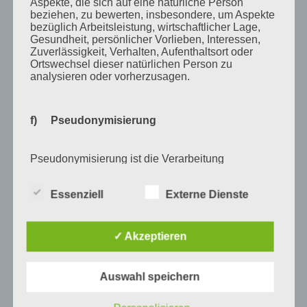
Juli 2014
Aspekte, die sich auf eine natürliche Person
beziehen, zu bewerten, insbesondere, um Aspekte
Juni 2014
bezüglich Arbeitsleistung, wirtschaftlicher Lage,
Gesundheit, persönlicher Vorlieben, Interessen,
Januar 2014
Zuverlässigkeit, Verhalten, Aufenthaltsort oder
Ortswechsel dieser natürlichen Person zu
August 2013
analysieren oder vorherzusagen.
Juli 2013
Juni 2013
f) Pseudonymisierung
Mai 2013
Pseudonymisierung ist die Verarbeitung
April 2013
personenbezogener Daten in einer Weise, auf
März 2013
welche die personenbezogenen Daten ohne
Essenziell
Externe Dienste
Hinzuziehung zusätzlicher Informationen nicht
August 2012
mehr einer spezifischen betroffenen Person
zugeordnet werden können, sofern diese
Juli 2012
zusätzlichen Informationen gesondert aufbewahrt
✓ Akzeptieren
werden und technischen und organisatorischen
Juni 2012
Maßnahmen unterliegen, die gewährleisten, dass
die personenbezogenen Daten nicht einer
April 2012
Auswahl speichern
identifizierten oder identifizierbaren natürlichen
Person zugewiesen werden.
Februar 2012