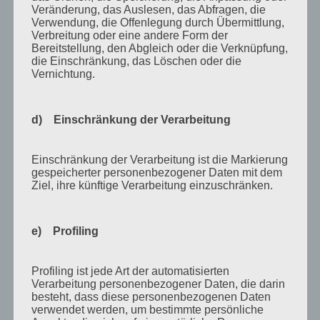
Veränderung, das Auslesen, das Abfragen, die
April 2018
Verwendung, die Offenlegung durch Übermittlung,
Verbreitung oder eine andere Form der
August 2017
Bereitstellung, den Abgleich oder die Verknüpfung,
die Einschränkung, das Löschen oder die
Juli 2017
Vernichtung.
Juni 2017
August 2016
d) Einschränkung der Verarbeitung
Juli 2016
November 2015
Einschränkung der Verarbeitung ist die Markierung
gespeicherter personenbezogener Daten mit dem
September 2015
Ziel, ihre künftige Verarbeitung einzuschränken.
August 2015
Juli 2015
e) Profiling
Mai 2015
Profiling ist jede Art der automatisierten
April 2015
Verarbeitung personenbezogener Daten, die darin
besteht, dass diese personenbezogenen Daten
August 2014
verwendet werden, um bestimmte persönliche