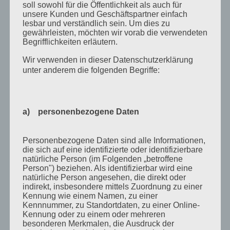
Neueste Kommentare
soll sowohl für die Öffentlichkeit als auch für
unsere Kunden und Geschäftspartner einfach
Katrin Jost
zu
Kletterwald auf Englisch
lesbar und verständlich sein. Um dies zu
gewährleisten, möchten wir vorab die verwendeten
Christine Neuhaus
zu
Kletterwald auf Englisch
Begrifflichkeiten erläutern.
Wiebke
zu
Easter camp summary from our
Wir verwenden in dieser Datenschutzerklärung
Senior boys!
unter anderem die folgenden Begriffe:
Katrin Jost
zu
Easter camp summary from our
Senior boys!
Wiebke
zu
Easter camp summary from our
a) personenbezogene Daten
Senior boys!
Personenbezogene Daten sind alle Informationen,
Archiv
die sich auf eine identifizierte oder identifizierbare
natürliche Person (im Folgenden „betroffene
September 2021
Person") beziehen. Als identifizierbar wird eine
natürliche Person angesehen, die direkt oder
Februar 2021
indirekt, insbesondere mittels Zuordnung zu einer
Kennung wie einem Namen, zu einer
Oktober 2020
Kennnummer, zu Standortdaten, zu einer Online-
Kennung oder zu einem oder mehreren
September 2020
besonderen Merkmalen, die Ausdruck der