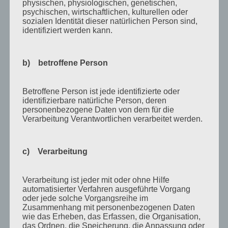
physischen, physiologischen, genetischen,
August 2020
psychischen, wirtschaftlichen, kulturellen oder
Juli 2020
sozialen Identität dieser natürlichen Person sind,
identifiziert werden kann.
Juni 2020
Mai 2020
b) betroffene Person
April 2020
März 2020
Betroffene Person ist jede identifizierte oder
identifizierbare natürliche Person, deren
August 2019
personenbezogene Daten von dem für die
Verarbeitung Verantwortlichen verarbeitet werden.
Juni 2019
April 2019
c) Verarbeitung
November 2018
Oktober 2018
Verarbeitung ist jeder mit oder ohne Hilfe
August 2018
automatisierter Verfahren ausgeführte Vorgang
oder jede solche Vorgangsreihe im
Juli 2018
Zusammenhang mit personenbezogenen Daten
wie das Erheben, das Erfassen, die Organisation,
Mai 2018
das Ordnen, die Speicherung, die Anpassung oder