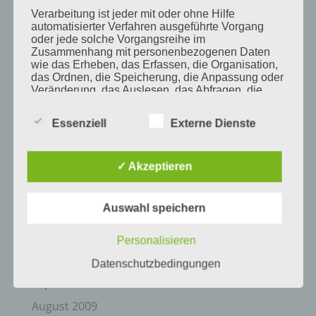
Oktober 2010
Verarbeitung ist jeder mit oder ohne Hilfe
September 2010
automatisierter Verfahren ausgeführte Vorgang
oder jede solche Vorgangsreihe im
August 2010
Zusammenhang mit personenbezogenen Daten
wie das Erheben, das Erfassen, die Organisation,
Juli 2010
das Ordnen, die Speicherung, die Anpassung oder
Veränderung, das Auslesen, das Abfragen, die
Juni 2010
Verwendung, die Offenlegung durch Übermittlung,
Verbreitung oder eine andere Form der
Mai 2010
Essenziell
Externe Dienste
Bereitstellung, den Abgleich oder die Verknüpfung,
die Einschränkung, das Löschen oder die
April 2010
Vernichtung.
März 2010
✓ Akzeptieren
Februar 2010
d) Einschränkung der Verarbeitung
Auswahl speichern
Januar 2010
November 2009
Einschränkung der Verarbeitung ist die Markierung
Personalisieren
gespeicherter personenbezogener Daten mit dem
Oktober 2009
Ziel, ihre künftige Verarbeitung einzuschränken.
Datenschutzbedingungen
September 2009
August 2009
e) Profiling