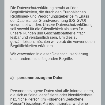
Juli 2014
Die Datenschutzerklärung beruht auf den
Juni 2014
Begrifflichkeiten, die durch den Europäischen
Richtlinien- und Verordnungsgeber beim Erlass
Januar 2014
der Datenschutz-Grundverordnung (DS-GVO)
verwendet wurden. Unsere Datenschutzerklärung
August 2013
soll sowohl für die Öffentlichkeit als auch für
Juli 2013
unsere Kunden und Geschäftspartner einfach
lesbar und verständlich sein. Um dies zu
Juni 2013
gewährleisten, möchten wir vorab die verwendeten
Begrifflichkeiten erläutern.
Mai 2013
Wir verwenden in dieser Datenschutzerklärung
April 2013
unter anderem die folgenden Begriffe:
März 2013
August 2012
a) personenbezogene Daten
Juli 2012
Juni 2012
Personenbezogene Daten sind alle Informationen,
April 2012
die sich auf eine identifizierte oder identifizierbare
natürliche Person (im Folgenden „betroffene
Februar 2012
Person") beziehen. Als identifizierbar wird eine