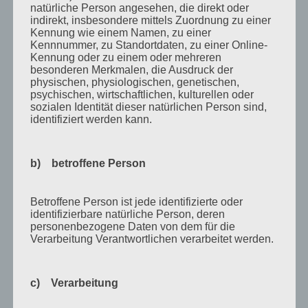
natürliche Person angesehen, die direkt oder
November 2011
indirekt, insbesondere mittels Zuordnung zu einer
Kennung wie einem Namen, zu einer
Oktober 2011
Kennnummer, zu Standortdaten, zu einer Online-
Kennung oder zu einem oder mehreren
September 2011
besonderen Merkmalen, die Ausdruck der
physischen, physiologischen, genetischen,
August 2011
psychischen, wirtschaftlichen, kulturellen oder
Juli 2011
sozialen Identität dieser natürlichen Person sind,
identifiziert werden kann.
Juni 2011
Mai 2011
b) betroffene Person
April 2011
März 2011
Betroffene Person ist jede identifizierte oder
identifizierbare natürliche Person, deren
Februar 2011
personenbezogene Daten von dem für die
Verarbeitung Verantwortlichen verarbeitet werden.
Januar 2011
Dezember 2010
c) Verarbeitung
November 2010