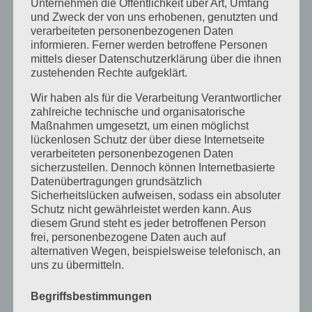
Unternehmen die Öffentlichkeit über Art, Umfang
und Zweck der von uns erhobenen, genutzten und
April 2018
verarbeiteten personenbezogenen Daten
August 2017
informieren. Ferner werden betroffene Personen
mittels dieser Datenschutzerklärung über die ihnen
Juli 2017
zustehenden Rechte aufgeklärt.
Juni 2017
Wir haben als für die Verarbeitung Verantwortlicher
August 2016
zahlreiche technische und organisatorische
Maßnahmen umgesetzt, um einen möglichst
Juli 2016
lückenlosen Schutz der über diese Internetseite
verarbeiteten personenbezogenen Daten
November 2015
sicherzustellen. Dennoch können Internetbasierte
September 2015
Datenübertragungen grundsätzlich
Sicherheitslücken aufweisen, sodass ein absoluter
August 2015
Schutz nicht gewährleistet werden kann. Aus
diesem Grund steht es jeder betroffenen Person
Juli 2015
frei, personenbezogene Daten auch auf
Mai 2015
alternativen Wegen, beispielsweise telefonisch, an
uns zu übermitteln.
April 2015
August 2014
Begriffsbestimmungen