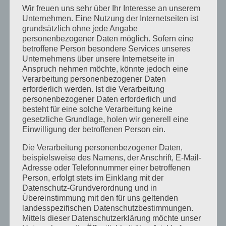
August 2020
Wir freuen uns sehr über Ihr Interesse an unserem
Unternehmen. Eine Nutzung der Internetseiten ist
Juli 2020
grundsätzlich ohne jede Angabe
personenbezogener Daten möglich. Sofern eine
Juni 2020
betroffene Person besondere Services unseres
Mai 2020
Unternehmens über unsere Internetseite in
Anspruch nehmen möchte, könnte jedoch eine
April 2020
Verarbeitung personenbezogener Daten
erforderlich werden. Ist die Verarbeitung
März 2020
personenbezogener Daten erforderlich und
August 2019
besteht für eine solche Verarbeitung keine
gesetzliche Grundlage, holen wir generell eine
Juni 2019
Einwilligung der betroffenen Person ein.
April 2019
Die Verarbeitung personenbezogener Daten,
November 2018
beispielsweise des Namens, der Anschrift, E-Mail-
Adresse oder Telefonnummer einer betroffenen
Oktober 2018
Person, erfolgt stets im Einklang mit der
Datenschutz-Grundverordnung und in
August 2018
Übereinstimmung mit den für uns geltenden
Juli 2018
landesspezifischen Datenschutzbestimmungen.
Mittels dieser Datenschutzerklärung möchte unser
Mai 2018