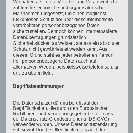
April 2015
Wir haben als für die Verarbeitung Verantwortlicher
zahlreiche technische und organisatorische
August 2014
Maßnahmen umgesetzt, um einen möglichst
lückenlosen Schutz der über diese Internetseite
Juli 2014
verarbeiteten personenbezogenen Daten
Juni 2014
sicherzustellen. Dennoch können Internetbasierte
Datenübertragungen grundsätzlich
Januar 2014
Sicherheitslücken aufweisen, sodass ein absoluter
Schutz nicht gewährleistet werden kann. Aus
August 2013
diesem Grund steht es jeder betroffenen Person
Juli 2013
frei, personenbezogene Daten auch auf
alternativen Wegen, beispielsweise telefonisch, an
Juni 2013
uns zu übermitteln.
Mai 2013
Begriffsbestimmungen
April 2013
März 2013
Die Datenschutzerklärung beruht auf den
Begrifflichkeiten, die durch den Europäischen
August 2012
Richtlinien- und Verordnungsgeber beim Erlass
Juli 2012
der Datenschutz-Grundverordnung (DS-GVO)
verwendet wurden. Unsere Datenschutzerklärung
Juni 2012
soll sowohl für die Öffentlichkeit als auch für