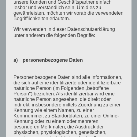
unsere Kunden und Geschäftspartner einfach
April 2012
lesbar und verständlich sein. Um dies zu
gewährleisten, möchten wir vorab die verwendeten
Februar 2012
Begrifflichkeiten erläutern.
November 2011
Wir verwenden in dieser Datenschutzerklärung
unter anderem die folgenden Begriffe:
Oktober 2011
September 2011
August 2011
a) personenbezogene Daten
Juli 2011
Juni 2011
Personenbezogene Daten sind alle Informationen,
die sich auf eine identifizierte oder identifizierbare
Mai 2011
natürliche Person (im Folgenden „betroffene
Person") beziehen. Als identifizierbar wird eine
April 2011
natürliche Person angesehen, die direkt oder
indirekt, insbesondere mittels Zuordnung zu einer
März 2011
Kennung wie einem Namen, zu einer
Kennnummer, zu Standortdaten, zu einer Online-
Februar 2011
Kennung oder zu einem oder mehreren
Januar 2011
besonderen Merkmalen, die Ausdruck der
physischen, physiologischen, genetischen,