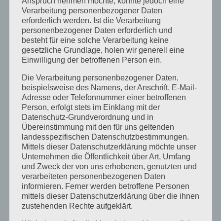
Anspruch nehmen möchte, könnte jedoch eine
Verarbeitung personenbezogener Daten
Juli 2018
erforderlich werden. Ist die Verarbeitung
Mai 2018
personenbezogener Daten erforderlich und
besteht für eine solche Verarbeitung keine
April 2018
gesetzliche Grundlage, holen wir generell eine
August 2017
Einwilligung der betroffenen Person ein.
Juli 2017
Die Verarbeitung personenbezogener Daten,
beispielsweise des Namens, der Anschrift, E-Mail-
Juni 2017
Adresse oder Telefonnummer einer betroffenen
Person, erfolgt stets im Einklang mit der
August 2016
Datenschutz-Grundverordnung und in
Juli 2016
Übereinstimmung mit den für uns geltenden
landesspezifischen Datenschutzbestimmungen.
November 2015
Mittels dieser Datenschutzerklärung möchte unser
Unternehmen die Öffentlichkeit über Art, Umfang
September 2015
und Zweck der von uns erhobenen, genutzten und
August 2015
verarbeiteten personenbezogenen Daten
informieren. Ferner werden betroffene Personen
Juli 2015
mittels dieser Datenschutzerklärung über die ihnen
zustehenden Rechte aufgeklärt.
Mai 2015