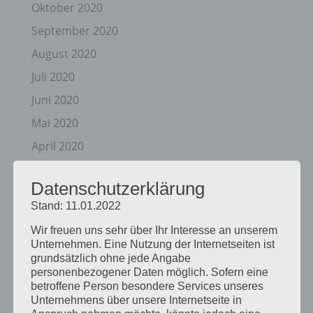
Oktober 2020
September 2020
August 2020
Juli 2020
Juni 2020
Mai 2020
April 2020
März 2020
Datenschutzerklärung
August 2019
Stand: 11.01.2022
Juni 2019
Wir freuen uns sehr über Ihr Interesse an unserem
April 2019
Unternehmen. Eine Nutzung der Internetseiten ist
grundsätzlich ohne jede Angabe
November 2018
personenbezogener Daten möglich. Sofern eine
Oktober 2018
betroffene Person besondere Services unseres
Unternehmens über unsere Internetseite in
August 2018