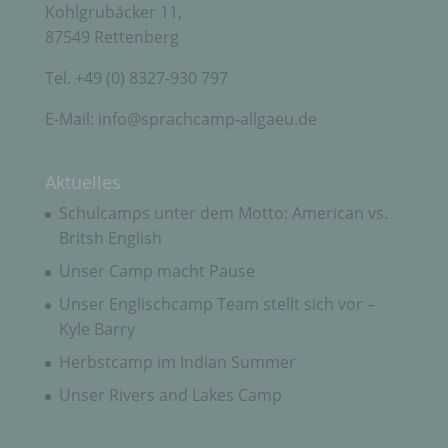
Kohlgrubäcker 11,
87549 Rettenberg
Auftragsverarbeiter ist eine natürliche oder
juristische Person, Behörde, Einrichtung oder
Tel. +49 (0) 8327-930 797
andere Stelle, die personenbezogene Daten im
Auftrag des Verantwortlichen verarbeitet.
E-Mail: info@sprachcamp-allgaeu.de
i) Empfänger
Aktuelles
Schulcamps unter dem Motto: American vs.
Empfänger ist eine natürliche oder juristische
Person, Behörde, Einrichtung oder andere Stelle,
Britsh English
der personenbezogene Daten offengelegt werden,
unabhängig davon, ob es sich bei ihr um einen
Unser Camp macht Pause
Dritten handelt oder nicht. Behörden, die im
Unser Englischcamp Team stellt sich vor –
Rahmen eines bestimmten Untersuchungsauftrags
nach dem Unionsrecht oder dem Recht der
Kyle Barry
Mitgliedstaaten möglicherweise
personenbezogene Daten erhalten, gelten jedoch
Herbstcamp im Indian Summer
nicht als Empfänger.
Unser Rivers and Lakes Camp
j) Dritter