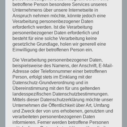
Juni 2019
betroffene Person besondere Services unseres
Unternehmens über unsere Internetseite in
April 2019
Anspruch nehmen möchte, könnte jedoch eine
Verarbeitung personenbezogener Daten
November 2018
erforderlich werden. Ist die Verarbeitung
Oktober 2018
personenbezogener Daten erforderlich und
besteht für eine solche Verarbeitung keine
August 2018
gesetzliche Grundlage, holen wir generell eine
Einwilligung der betroffenen Person ein.
Juli 2018
Mai 2018
Die Verarbeitung personenbezogener Daten,
beispielsweise des Namens, der Anschrift, E-Mail-
April 2018
Adresse oder Telefonnummer einer betroffenen
Person, erfolgt stets im Einklang mit der
August 2017
Datenschutz-Grundverordnung und in
Juli 2017
Übereinstimmung mit den für uns geltenden
landesspezifischen Datenschutzbestimmungen.
Juni 2017
Mittels dieser Datenschutzerklärung möchte unser
Unternehmen die Öffentlichkeit über Art, Umfang
August 2016
und Zweck der von uns erhobenen, genutzten und
Juli 2016
verarbeiteten personenbezogenen Daten
informieren. Ferner werden betroffene Personen
November 2015