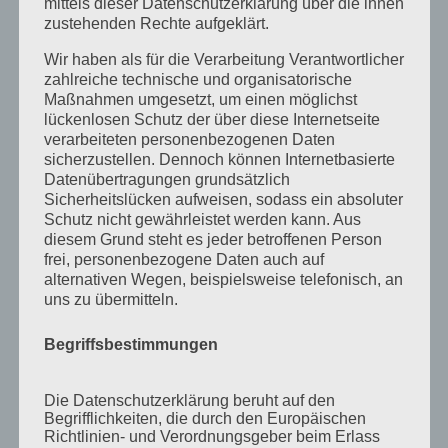
mittels dieser Datenschutzerklärung über die ihnen
zustehenden Rechte aufgeklärt.
September 2015
August 2015
Wir haben als für die Verarbeitung Verantwortlicher
zahlreiche technische und organisatorische
Juli 2015
Maßnahmen umgesetzt, um einen möglichst
lückenlosen Schutz der über diese Internetseite
Mai 2015
verarbeiteten personenbezogenen Daten
April 2015
sicherzustellen. Dennoch können Internetbasierte
Datenübertragungen grundsätzlich
August 2014
Sicherheitslücken aufweisen, sodass ein absoluter
Schutz nicht gewährleistet werden kann. Aus
Juli 2014
diesem Grund steht es jeder betroffenen Person
Juni 2014
frei, personenbezogene Daten auch auf
alternativen Wegen, beispielsweise telefonisch, an
Januar 2014
uns zu übermitteln.
August 2013
Begriffsbestimmungen
Juli 2013
Juni 2013
Die Datenschutzerklärung beruht auf den
Begrifflichkeiten, die durch den Europäischen
Mai 2013
Richtlinien- und Verordnungsgeber beim Erlass