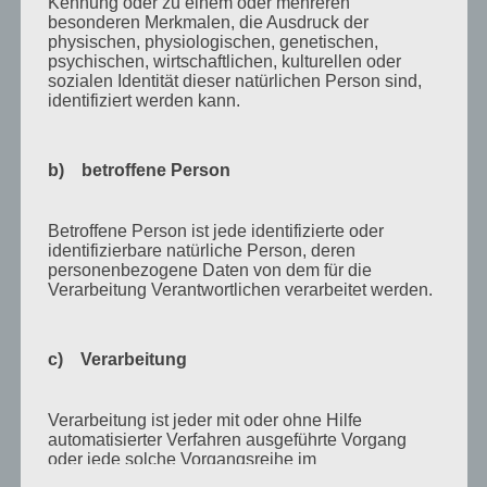
Kennung oder zu einem oder mehreren
April 2011
besonderen Merkmalen, die Ausdruck der
physischen, physiologischen, genetischen,
März 2011
psychischen, wirtschaftlichen, kulturellen oder
sozialen Identität dieser natürlichen Person sind,
Februar 2011
identifiziert werden kann.
Januar 2011
Dezember 2010
b) betroffene Person
November 2010
Betroffene Person ist jede identifizierte oder
Oktober 2010
identifizierbare natürliche Person, deren
personenbezogene Daten von dem für die
September 2010
Verarbeitung Verantwortlichen verarbeitet werden.
August 2010
Juli 2010
c) Verarbeitung
Juni 2010
Mai 2010
Verarbeitung ist jeder mit oder ohne Hilfe
automatisierter Verfahren ausgeführte Vorgang
April 2010
oder jede solche Vorgangsreihe im
Zusammenhang mit personenbezogenen Daten