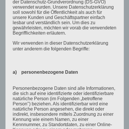
April 2013
der Datenschutz-Grundverordnung (DS-GVO)
verwendet wurden. Unsere Datenschutzerklärung
März 2013
soll sowohl für die Öffentlichkeit als auch für
unsere Kunden und Geschäftspartner einfach
August 2012
lesbar und verständlich sein. Um dies zu
gewährleisten, möchten wir vorab die verwendeten
Juli 2012
Begrifflichkeiten erläutern.
Juni 2012
Wir verwenden in dieser Datenschutzerklärung
unter anderem die folgenden Begriffe:
April 2012
Februar 2012
November 2011
a) personenbezogene Daten
Oktober 2011
September 2011
Personenbezogene Daten sind alle Informationen,
die sich auf eine identifizierte oder identifizierbare
August 2011
natürliche Person (im Folgenden „betroffene
Person") beziehen. Als identifizierbar wird eine
Juli 2011
natürliche Person angesehen, die direkt oder
indirekt, insbesondere mittels Zuordnung zu einer
Juni 2011
Kennung wie einem Namen, zu einer
Kennnummer, zu Standortdaten, zu einer Online-
Mai 2011