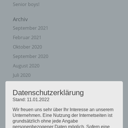
Senior boys!
Archiv
September 2021
Februar 2021
Oktober 2020
September 2020
August 2020
Juli 2020
Juni 2020
Datenschutzerklärung
Mai 2020
Stand: 11.01.2022
April 2020
Wir freuen uns sehr über Ihr Interesse an unserem
März 2020
Unternehmen. Eine Nutzung der Internetseiten ist
grundsätzlich ohne jede Angabe
August 2019
personenbezogener Daten möglich. Sofern eine