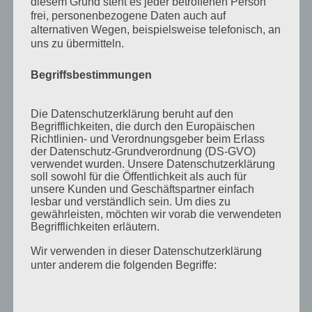
diesem Grund steht es jeder betroffenen Person
November 2011
frei, personenbezogene Daten auch auf
Oktober 2011
alternativen Wegen, beispielsweise telefonisch, an
uns zu übermitteln.
September 2011
August 2011
Begriffsbestimmungen
Juli 2011
Die Datenschutzerklärung beruht auf den
Juni 2011
Begrifflichkeiten, die durch den Europäischen
Richtlinien- und Verordnungsgeber beim Erlass
Mai 2011
der Datenschutz-Grundverordnung (DS-GVO)
verwendet wurden. Unsere Datenschutzerklärung
April 2011
soll sowohl für die Öffentlichkeit als auch für
unsere Kunden und Geschäftspartner einfach
März 2011
lesbar und verständlich sein. Um dies zu
Februar 2011
gewährleisten, möchten wir vorab die verwendeten
Begrifflichkeiten erläutern.
Januar 2011
Wir verwenden in dieser Datenschutzerklärung
Dezember 2010
unter anderem die folgenden Begriffe:
November 2010
Oktober 2010