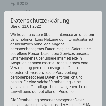
April 2018
August 2017
Juli 2017
Datenschutzerklärung
Stand: 11.01.2022
Juni 2017
August 2016
Wir freuen uns sehr über Ihr Interesse an unserem
Unternehmen. Eine Nutzung der Internetseiten ist
Juli 2016
grundsätzlich ohne jede Angabe
personenbezogener Daten möglich. Sofern eine
November 2015
betroffene Person besondere Services unseres
September 2015
Unternehmens über unsere Internetseite in
Anspruch nehmen möchte, könnte jedoch eine
August 2015
Verarbeitung personenbezogener Daten
erforderlich werden. Ist die Verarbeitung
Juli 2015
personenbezogener Daten erforderlich und
Mai 2015
besteht für eine solche Verarbeitung keine
gesetzliche Grundlage, holen wir generell eine
April 2015
Einwilligung der betroffenen Person ein.
August 2014
Die Verarbeitung personenbezogener Daten,
Juli 2014
beispielsweise des Namens, der Anschrift, E-Mail-