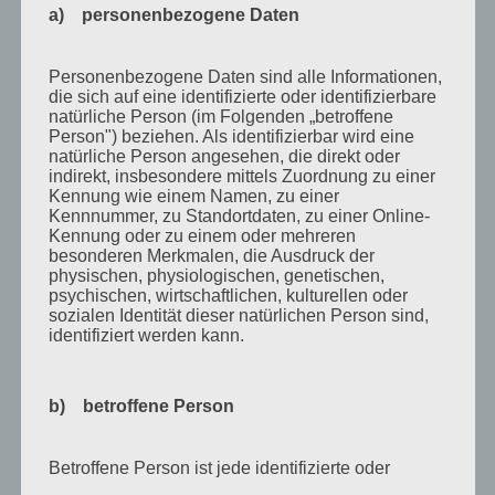
a) personenbezogene Daten
September 2010
August 2010
Personenbezogene Daten sind alle Informationen,
die sich auf eine identifizierte oder identifizierbare
Juli 2010
natürliche Person (im Folgenden „betroffene
Juni 2010
Person") beziehen. Als identifizierbar wird eine
natürliche Person angesehen, die direkt oder
Mai 2010
indirekt, insbesondere mittels Zuordnung zu einer
Kennung wie einem Namen, zu einer
April 2010
Kennnummer, zu Standortdaten, zu einer Online-
Kennung oder zu einem oder mehreren
März 2010
besonderen Merkmalen, die Ausdruck der
physischen, physiologischen, genetischen,
Februar 2010
psychischen, wirtschaftlichen, kulturellen oder
sozialen Identität dieser natürlichen Person sind,
Januar 2010
identifiziert werden kann.
November 2009
Oktober 2009
b) betroffene Person
September 2009
August 2009
Betroffene Person ist jede identifizierte oder
identifizierbare natürliche Person, deren