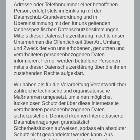
Adresse oder Telefonnummer einer betroffenen
Juni 2014
Person, erfolgt stets im Einklang mit der
Datenschutz-Grundverordnung und in
Januar 2014
Übereinstimmung mit den für uns geltenden
August 2013
landesspezifischen Datenschutzbestimmungen.
Mittels dieser Datenschutzerklärung möchte unser
Juli 2013
Unternehmen die Öffentlichkeit über Art, Umfang
und Zweck der von uns erhobenen, genutzten und
Juni 2013
verarbeiteten personenbezogenen Daten
Mai 2013
informieren. Ferner werden betroffene Personen
mittels dieser Datenschutzerklärung über die ihnen
April 2013
zustehenden Rechte aufgeklärt.
März 2013
Wir haben als für die Verarbeitung Verantwortlicher
zahlreiche technische und organisatorische
August 2012
Maßnahmen umgesetzt, um einen möglichst
Juli 2012
lückenlosen Schutz der über diese Internetseite
verarbeiteten personenbezogenen Daten
Juni 2012
sicherzustellen. Dennoch können Internetbasierte
April 2012
Datenübertragungen grundsätzlich
Sicherheitslücken aufweisen, sodass ein absoluter
Februar 2012
Schutz nicht gewährleistet werden kann. Aus