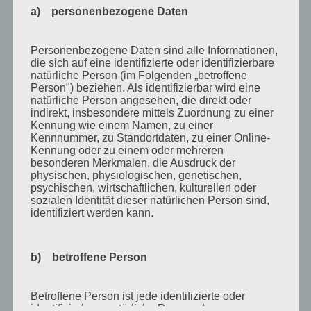
Oktober 2010
a) personenbezogene Daten
September 2010
August 2010
Personenbezogene Daten sind alle Informationen,
die sich auf eine identifizierte oder identifizierbare
Juli 2010
natürliche Person (im Folgenden „betroffene
Person") beziehen. Als identifizierbar wird eine
Juni 2010
natürliche Person angesehen, die direkt oder
indirekt, insbesondere mittels Zuordnung zu einer
Mai 2010
Kennung wie einem Namen, zu einer
April 2010
Kennnummer, zu Standortdaten, zu einer Online-
Kennung oder zu einem oder mehreren
März 2010
besonderen Merkmalen, die Ausdruck der
physischen, physiologischen, genetischen,
Februar 2010
psychischen, wirtschaftlichen, kulturellen oder
sozialen Identität dieser natürlichen Person sind,
Januar 2010
identifiziert werden kann.
November 2009
Oktober 2009
b) betroffene Person
September 2009
Betroffene Person ist jede identifizierte oder
August 2009
identifizierbare natürliche Person, deren