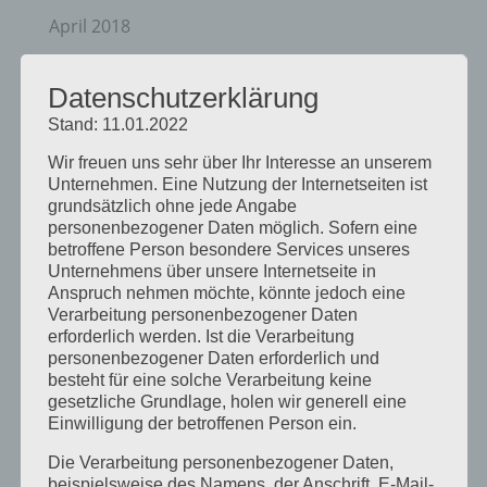
April 2018
August 2017
Datenschutzerklärung
Juli 2017
Stand: 11.01.2022
Juni 2017
Wir freuen uns sehr über Ihr Interesse an unserem
August 2016
Unternehmen. Eine Nutzung der Internetseiten ist
Juli 2016
grundsätzlich ohne jede Angabe
personenbezogener Daten möglich. Sofern eine
November 2015
betroffene Person besondere Services unseres
Unternehmens über unsere Internetseite in
September 2015
Anspruch nehmen möchte, könnte jedoch eine
August 2015
Verarbeitung personenbezogener Daten
erforderlich werden. Ist die Verarbeitung
Juli 2015
personenbezogener Daten erforderlich und
besteht für eine solche Verarbeitung keine
Mai 2015
gesetzliche Grundlage, holen wir generell eine
April 2015
Einwilligung der betroffenen Person ein.
August 2014
Die Verarbeitung personenbezogener Daten,
beispielsweise des Namens, der Anschrift, E-Mail-