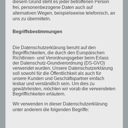
diesem Grund steht es jeder betroffenen Person
November 2011
frei, personenbezogene Daten auch auf
alternativen Wegen, beispielsweise telefonisch, an
Oktober 2011
uns zu übermitteln.
September 2011
Begriffsbestimmungen
August 2011
Juli 2011
Die Datenschutzerklärung beruht auf den
Juni 2011
Begrifflichkeiten, die durch den Europäischen
Richtlinien- und Verordnungsgeber beim Erlass
Mai 2011
der Datenschutz-Grundverordnung (DS-GVO)
verwendet wurden. Unsere Datenschutzerklärung
April 2011
soll sowohl für die Öffentlichkeit als auch für
unsere Kunden und Geschäftspartner einfach
März 2011
lesbar und verständlich sein. Um dies zu
gewährleisten, möchten wir vorab die verwendeten
Februar 2011
Begrifflichkeiten erläutern.
Januar 2011
Wir verwenden in dieser Datenschutzerklärung
Dezember 2010
unter anderem die folgenden Begriffe:
November 2010