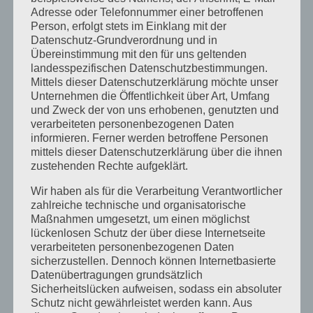
Juli 2014
Adresse oder Telefonnummer einer betroffenen
Juni 2014
Person, erfolgt stets im Einklang mit der
Datenschutz-Grundverordnung und in
Januar 2014
Übereinstimmung mit den für uns geltenden
landesspezifischen Datenschutzbestimmungen.
August 2013
Mittels dieser Datenschutzerklärung möchte unser
Juli 2013
Unternehmen die Öffentlichkeit über Art, Umfang
und Zweck der von uns erhobenen, genutzten und
Juni 2013
verarbeiteten personenbezogenen Daten
informieren. Ferner werden betroffene Personen
Mai 2013
mittels dieser Datenschutzerklärung über die ihnen
April 2013
zustehenden Rechte aufgeklärt.
März 2013
Wir haben als für die Verarbeitung Verantwortlicher
zahlreiche technische und organisatorische
August 2012
Maßnahmen umgesetzt, um einen möglichst
Juli 2012
lückenlosen Schutz der über diese Internetseite
verarbeiteten personenbezogenen Daten
Juni 2012
sicherzustellen. Dennoch können Internetbasierte
Datenübertragungen grundsätzlich
April 2012
Sicherheitslücken aufweisen, sodass ein absoluter
Februar 2012
Schutz nicht gewährleistet werden kann. Aus