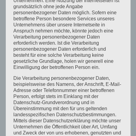
Unternehmen. Eine Nutzung der Internetseiten ist
Mai 2020
grundsätzlich ohne jede Angabe
personenbezogener Daten möglich. Sofern eine
April 2020
betroffene Person besondere Services unseres
März 2020
Unternehmens über unsere Internetseite in
Anspruch nehmen möchte, könnte jedoch eine
August 2019
Verarbeitung personenbezogener Daten
erforderlich werden. Ist die Verarbeitung
Juni 2019
personenbezogener Daten erforderlich und
April 2019
besteht für eine solche Verarbeitung keine
gesetzliche Grundlage, holen wir generell eine
November 2018
Einwilligung der betroffenen Person ein.
Oktober 2018
Die Verarbeitung personenbezogener Daten,
August 2018
beispielsweise des Namens, der Anschrift, E-Mail-
Adresse oder Telefonnummer einer betroffenen
Juli 2018
Person, erfolgt stets im Einklang mit der
Datenschutz-Grundverordnung und in
Mai 2018
Übereinstimmung mit den für uns geltenden
April 2018
landesspezifischen Datenschutzbestimmungen.
Mittels dieser Datenschutzerklärung möchte unser
August 2017
Unternehmen die Öffentlichkeit über Art, Umfang
und Zweck der von uns erhobenen, genutzten und
Juli 2017