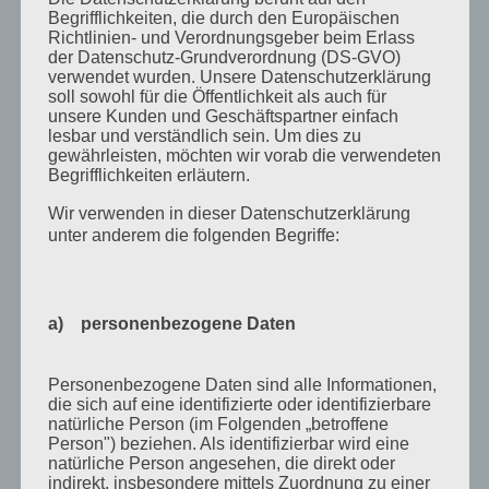
August 2013
Begrifflichkeiten, die durch den Europäischen
Richtlinien- und Verordnungsgeber beim Erlass
Juli 2013
der Datenschutz-Grundverordnung (DS-GVO)
verwendet wurden. Unsere Datenschutzerklärung
Juni 2013
soll sowohl für die Öffentlichkeit als auch für
Mai 2013
unsere Kunden und Geschäftspartner einfach
lesbar und verständlich sein. Um dies zu
April 2013
gewährleisten, möchten wir vorab die verwendeten
Begrifflichkeiten erläutern.
März 2013
Wir verwenden in dieser Datenschutzerklärung
August 2012
unter anderem die folgenden Begriffe:
Juli 2012
Juni 2012
a) personenbezogene Daten
April 2012
Februar 2012
Personenbezogene Daten sind alle Informationen,
November 2011
die sich auf eine identifizierte oder identifizierbare
natürliche Person (im Folgenden „betroffene
Oktober 2011
Person") beziehen. Als identifizierbar wird eine
natürliche Person angesehen, die direkt oder
September 2011
indirekt, insbesondere mittels Zuordnung zu einer