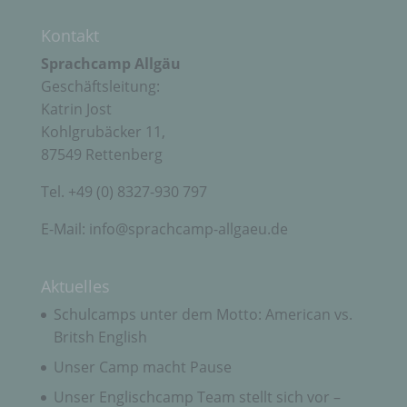
h) Auftragsverarbeiter
Kontakt
Sprachcamp Allgäu
Auftragsverarbeiter ist eine natürliche oder
Geschäftsleitung:
juristische Person, Behörde, Einrichtung oder
Katrin Jost
andere Stelle, die personenbezogene Daten im
Auftrag des Verantwortlichen verarbeitet.
Kohlgrubäcker 11,
87549 Rettenberg
i) Empfänger
Tel. +49 (0) 8327-930 797
E-Mail: info@sprachcamp-allgaeu.de
Empfänger ist eine natürliche oder juristische
Person, Behörde, Einrichtung oder andere Stelle,
der personenbezogene Daten offengelegt werden,
Aktuelles
unabhängig davon, ob es sich bei ihr um einen
Dritten handelt oder nicht. Behörden, die im
Schulcamps unter dem Motto: American vs.
Rahmen eines bestimmten Untersuchungsauftrags
Britsh English
nach dem Unionsrecht oder dem Recht der
Mitgliedstaaten möglicherweise
Unser Camp macht Pause
personenbezogene Daten erhalten, gelten jedoch
nicht als Empfänger.
Unser Englischcamp Team stellt sich vor –