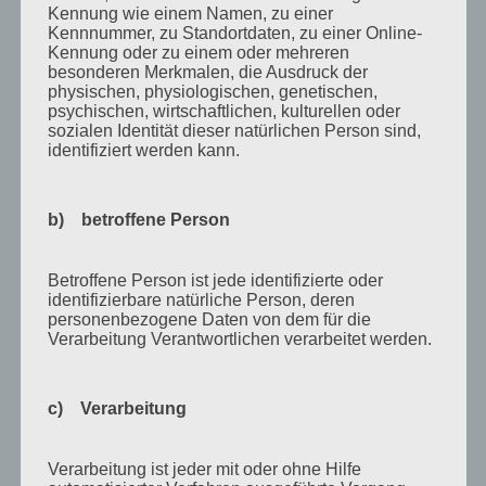
Kennung wie einem Namen, zu einer
August 2011
Kennnummer, zu Standortdaten, zu einer Online-
Kennung oder zu einem oder mehreren
Juli 2011
besonderen Merkmalen, die Ausdruck der
physischen, physiologischen, genetischen,
Juni 2011
psychischen, wirtschaftlichen, kulturellen oder
Mai 2011
sozialen Identität dieser natürlichen Person sind,
identifiziert werden kann.
April 2011
März 2011
b) betroffene Person
Februar 2011
Januar 2011
Betroffene Person ist jede identifizierte oder
identifizierbare natürliche Person, deren
Dezember 2010
personenbezogene Daten von dem für die
Verarbeitung Verantwortlichen verarbeitet werden.
November 2010
Oktober 2010
c) Verarbeitung
September 2010
August 2010
Verarbeitung ist jeder mit oder ohne Hilfe