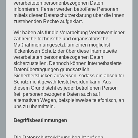
verarbeiteten personenbezogenen Daten
Juni 2017
informieren. Ferner werden betroffene Personen
mittels dieser Datenschutzerklärung über die ihnen
August 2016
zustehenden Rechte aufgeklärt.
Juli 2016
Wir haben als für die Verarbeitung Verantwortlicher
November 2015
zahlreiche technische und organisatorische
Maßnahmen umgesetzt, um einen möglichst
September 2015
lückenlosen Schutz der über diese Internetseite
verarbeiteten personenbezogenen Daten
August 2015
sicherzustellen. Dennoch können Internetbasierte
Juli 2015
Datenübertragungen grundsätzlich
Sicherheitslücken aufweisen, sodass ein absoluter
Mai 2015
Schutz nicht gewährleistet werden kann. Aus
diesem Grund steht es jeder betroffenen Person
April 2015
frei, personenbezogene Daten auch auf
August 2014
alternativen Wegen, beispielsweise telefonisch, an
uns zu übermitteln.
Juli 2014
Juni 2014
Begriffsbestimmungen
Januar 2014
Die Datenschutzerklärung beruht auf den