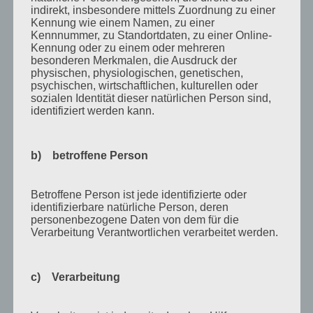
Oktober 2011
indirekt, insbesondere mittels Zuordnung zu einer
Kennung wie einem Namen, zu einer
September 2011
Kennnummer, zu Standortdaten, zu einer Online-
Kennung oder zu einem oder mehreren
August 2011
besonderen Merkmalen, die Ausdruck der
physischen, physiologischen, genetischen,
Juli 2011
psychischen, wirtschaftlichen, kulturellen oder
sozialen Identität dieser natürlichen Person sind,
Juni 2011
identifiziert werden kann.
Mai 2011
April 2011
b) betroffene Person
März 2011
Februar 2011
Betroffene Person ist jede identifizierte oder
identifizierbare natürliche Person, deren
Januar 2011
personenbezogene Daten von dem für die
Verarbeitung Verantwortlichen verarbeitet werden.
Dezember 2010
November 2010
c) Verarbeitung
Oktober 2010
September 2010