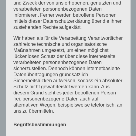
und Zweck der von uns erhobenen, genutzten und
August 2017
verarbeiteten personenbezogenen Daten
Juli 2017
informieren. Ferner werden betroffene Personen
mittels dieser Datenschutzerklärung über die ihnen
Juni 2017
zustehenden Rechte aufgeklärt.
August 2016
Wir haben als für die Verarbeitung Verantwortlicher
zahlreiche technische und organisatorische
Juli 2016
Maßnahmen umgesetzt, um einen möglichst
November 2015
lückenlosen Schutz der über diese Internetseite
verarbeiteten personenbezogenen Daten
September 2015
sicherzustellen. Dennoch können Internetbasierte
Datenübertragungen grundsätzlich
August 2015
Sicherheitslücken aufweisen, sodass ein absoluter
Juli 2015
Schutz nicht gewährleistet werden kann. Aus
diesem Grund steht es jeder betroffenen Person
Mai 2015
frei, personenbezogene Daten auch auf
April 2015
alternativen Wegen, beispielsweise telefonisch, an
uns zu übermitteln.
August 2014
Begriffsbestimmungen
Juli 2014
Juni 2014