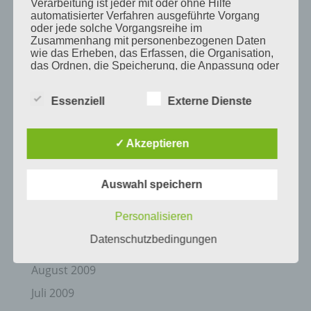
Verarbeitung ist jeder mit oder ohne Hilfe
automatisierter Verfahren ausgeführte Vorgang
August 2010
oder jede solche Vorgangsreihe im
Juli 2010
Zusammenhang mit personenbezogenen Daten
wie das Erheben, das Erfassen, die Organisation,
Juni 2010
das Ordnen, die Speicherung, die Anpassung oder
Veränderung, das Auslesen, das Abfragen, die
Mai 2010
Verwendung, die Offenlegung durch Übermittlung,
Essenziell
Externe Dienste
Verbreitung oder eine andere Form der
April 2010
Bereitstellung, den Abgleich oder die Verknüpfung,
die Einschränkung, das Löschen oder die
März 2010
Vernichtung.
✓ Akzeptieren
Februar 2010
Januar 2010
Auswahl speichern
d) Einschränkung der Verarbeitung
November 2009
Personalisieren
Oktober 2009
Einschränkung der Verarbeitung ist die Markierung
gespeicherter personenbezogener Daten mit dem
Datenschutzbedingungen
September 2009
Ziel, ihre künftige Verarbeitung einzuschränken.
August 2009
Juli 2009
e) Profiling