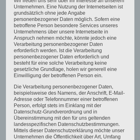
Juli 2020
Wir freuen uns sehr über Ihr Interesse an unserem
Unternehmen. Eine Nutzung der Internetseiten ist
Juni 2020
grundsätzlich ohne jede Angabe
personenbezogener Daten möglich. Sofern eine
Mai 2020
betroffene Person besondere Services unseres
April 2020
Unternehmens über unsere Internetseite in
Anspruch nehmen möchte, könnte jedoch eine
März 2020
Verarbeitung personenbezogener Daten
erforderlich werden. Ist die Verarbeitung
August 2019
personenbezogener Daten erforderlich und
Juni 2019
besteht für eine solche Verarbeitung keine
gesetzliche Grundlage, holen wir generell eine
April 2019
Einwilligung der betroffenen Person ein.
November 2018
Die Verarbeitung personenbezogener Daten,
beispielsweise des Namens, der Anschrift, E-Mail-
Oktober 2018
Adresse oder Telefonnummer einer betroffenen
August 2018
Person, erfolgt stets im Einklang mit der
Datenschutz-Grundverordnung und in
Juli 2018
Übereinstimmung mit den für uns geltenden
Mai 2018
landesspezifischen Datenschutzbestimmungen.
Mittels dieser Datenschutzerklärung möchte unser
April 2018
Unternehmen die Öffentlichkeit über Art, Umfang