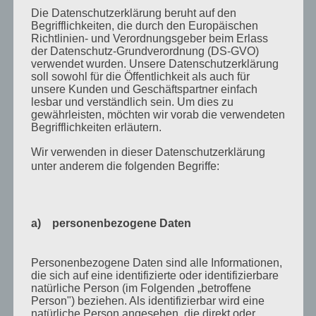
Die Datenschutzerklärung beruht auf den
Januar 2014
Begrifflichkeiten, die durch den Europäischen
Richtlinien- und Verordnungsgeber beim Erlass
August 2013
der Datenschutz-Grundverordnung (DS-GVO)
verwendet wurden. Unsere Datenschutzerklärung
Juli 2013
soll sowohl für die Öffentlichkeit als auch für
unsere Kunden und Geschäftspartner einfach
Juni 2013
lesbar und verständlich sein. Um dies zu
Mai 2013
gewährleisten, möchten wir vorab die verwendeten
Begrifflichkeiten erläutern.
April 2013
Wir verwenden in dieser Datenschutzerklärung
März 2013
unter anderem die folgenden Begriffe:
August 2012
Juli 2012
a) personenbezogene Daten
Juni 2012
April 2012
Personenbezogene Daten sind alle Informationen,
die sich auf eine identifizierte oder identifizierbare
Februar 2012
natürliche Person (im Folgenden „betroffene
November 2011
Person") beziehen. Als identifizierbar wird eine
natürliche Person angesehen, die direkt oder