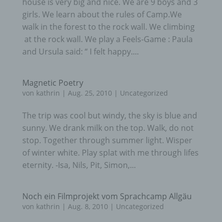
house is very big and nice. We are 9 boys and 3
girls. We learn about the rules of Camp.We
walk in the forest to the rock wall. We climbing
at the rock wall. We play a Feels-Game : Paula
and Ursula said: “ I felt happy....
Magnetic Poetry
von
kathrin
|
Aug. 25, 2010
|
Uncategorized
The trip was cool but windy, the sky is blue and
sunny. We drank milk on the top. Walk, do not
stop. Together through summer light. Wisper
of winter white. Play splat with me through lifes
eternity. -Isa, Nils, Pit, Simon,...
Noch ein Filmprojekt vom Sprachcamp Allgäu
von
kathrin
|
Aug. 8, 2010
|
Uncategorized