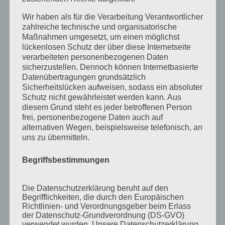
Oktober 2020
Wir haben als für die Verarbeitung Verantwortlicher
zahlreiche technische und organisatorische
September 2020
Maßnahmen umgesetzt, um einen möglichst
August 2020
lückenlosen Schutz der über diese Internetseite
verarbeiteten personenbezogenen Daten
Juli 2020
sicherzustellen. Dennoch können Internetbasierte
Datenübertragungen grundsätzlich
Juni 2020
Sicherheitslücken aufweisen, sodass ein absoluter
Mai 2020
Schutz nicht gewährleistet werden kann. Aus
diesem Grund steht es jeder betroffenen Person
April 2020
frei, personenbezogene Daten auch auf
alternativen Wegen, beispielsweise telefonisch, an
März 2020
uns zu übermitteln.
August 2019
Begriffsbestimmungen
Juni 2019
April 2019
Die Datenschutzerklärung beruht auf den
November 2018
Begrifflichkeiten, die durch den Europäischen
Richtlinien- und Verordnungsgeber beim Erlass
Oktober 2018
der Datenschutz-Grundverordnung (DS-GVO)
verwendet wurden. Unsere Datenschutzerklärung