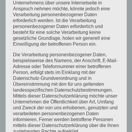
Herbstcamp im Indian Summer
Unternehmens über unsere Internetseite in
Anspruch nehmen möchte, könnte jedoch eine
Unser Rivers and Lakes Camp
Verarbeitung personenbezogener Daten
erforderlich werden. Ist die Verarbeitung
Neueste Kommentare
personenbezogener Daten erforderlich und
besteht für eine solche Verarbeitung keine
Katrin Jost
zu
Kletterwald auf Englisch
gesetzliche Grundlage, holen wir generell eine
Christine Neuhaus
zu
Kletterwald auf Englisch
Einwilligung der betroffenen Person ein.
Wiebke
zu
Easter camp summary from our
Die Verarbeitung personenbezogener Daten,
beispielsweise des Namens, der Anschrift, E-Mail-
Senior boys!
Adresse oder Telefonnummer einer betroffenen
Katrin Jost
zu
Easter camp summary from our
Person, erfolgt stets im Einklang mit der
Senior boys!
Datenschutz-Grundverordnung und in
Übereinstimmung mit den für uns geltenden
Wiebke
zu
Easter camp summary from our
landesspezifischen Datenschutzbestimmungen.
Senior boys!
Mittels dieser Datenschutzerklärung möchte unser
Unternehmen die Öffentlichkeit über Art, Umfang
und Zweck der von uns erhobenen, genutzten und
Archiv
verarbeiteten personenbezogenen Daten
informieren. Ferner werden betroffene Personen
September 2021
mittels dieser Datenschutzerklärung über die ihnen
Februar 2021
zustehenden Rechte aufgeklärt.