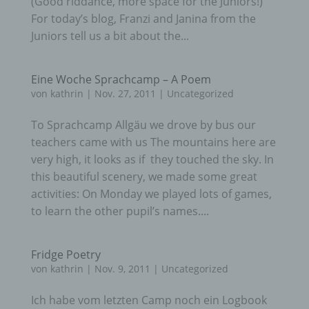
(Good riddance, more space for the Juniors!)
For today’s blog, Franzi and Janina from the
Juniors tell us a bit about the...
Eine Woche Sprachcamp – A Poem
von
kathrin
|
Nov. 27, 2011
|
Uncategorized
To Sprachcamp Allgäu we drove by bus our
teachers came with us The mountains here are
very high, it looks as if they touched the sky. In
this beautiful scenery, we made some great
activities: On Monday we played lots of games,
to learn the other pupil’s names....
Fridge Poetry
von
kathrin
|
Nov. 9, 2011
|
Uncategorized
Ich habe vom letzten Camp noch ein Logbook