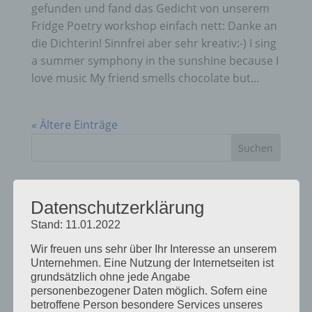
gefunden und fand das Gedicht von unserem
Fridge Poetry workshop einfach nett: Danke an
die Dichterin! Sinnfrei aber sehr kreativ:-) I sing
a summer symphony in the sunshine because I
love music My friend smells chocolate but...
« Ältere Einträge
Neueste Beiträge
Datenschutzerklärung
Schulcamps unter dem Motto: American vs.
Stand: 11.01.2022
Britsh English
Unser Camp macht Pause
Wir freuen uns sehr über Ihr Interesse an unserem
Unternehmen. Eine Nutzung der Internetseiten ist
Unser Englischcamp Team stellt sich vor – Kyle
grundsätzlich ohne jede Angabe
Barry
personenbezogener Daten möglich. Sofern eine
betroffene Person besondere Services unseres