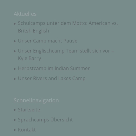
Name und Anschrift des für die Verarbeitung
Aktuelles
Verantwortlichen
Schulcamps unter dem Motto: American vs.
Britsh English
Verantwortlicher im Sinne der Datenschutz-
Grundverordnung, sonstiger in den Mitgliedstaaten
Unser Camp macht Pause
der Europäischen Union geltenden
Datenschutzgesetze und anderer Bestimmungen
Unser Englischcamp Team stellt sich vor –
mit datenschutzrechtlichem Charakter ist die:
Kyle Barry
Sprachcamp Allgäu
Herbstcamp im Indian Summer
Katrin Jost
Unser Rivers and Lakes Camp
Kohlgrubäcker 11
87549 Rettenberg
Schnellnavigation
Deutschland
Startseite
+49 (0) 8327-930 797
Sprachcamps Übersicht
Kontakt
E-Mail: info@sprachcamp-allgaeu.de