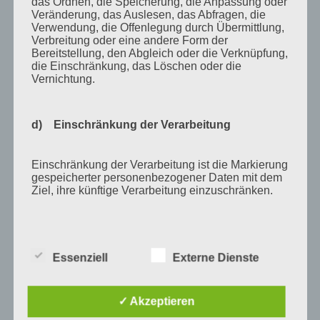
Juni 2012
das Ordnen, die Speicherung, die Anpassung oder
Veränderung, das Auslesen, das Abfragen, die
April 2012
Verwendung, die Offenlegung durch Übermittlung,
Verbreitung oder eine andere Form der
Februar 2012
Bereitstellung, den Abgleich oder die Verknüpfung,
die Einschränkung, das Löschen oder die
November 2011
Vernichtung.
Oktober 2011
September 2011
d) Einschränkung der Verarbeitung
August 2011
Einschränkung der Verarbeitung ist die Markierung
Juli 2011
gespeicherter personenbezogener Daten mit dem
Juni 2011
Ziel, ihre künftige Verarbeitung einzuschränken.
Mai 2011
April 2011
e) Profiling
Essenziell
Externe Dienste
März 2011
Profiling ist jede Art der automatisierten
Februar 2011
Verarbeitung personenbezogener Daten, die darin
✓ Akzeptieren
besteht, dass diese personenbezogenen Daten
Januar 2011
verwendet werden, um bestimmte persönliche