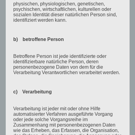
physischen, physiologischen, genetischen,
April 2015
psychischen, wirtschaftlichen, kulturellen oder
sozialen Identität dieser natürlichen Person sind,
August 2014
identifiziert werden kann.
Juli 2014
Juni 2014
b) betroffene Person
Januar 2014
August 2013
Betroffene Person ist jede identifizierte oder
identifizierbare natürliche Person, deren
Juli 2013
personenbezogene Daten von dem für die
Verarbeitung Verantwortlichen verarbeitet werden.
Juni 2013
Mai 2013
c) Verarbeitung
April 2013
März 2013
Verarbeitung ist jeder mit oder ohne Hilfe
automatisierter Verfahren ausgeführte Vorgang
August 2012
oder jede solche Vorgangsreihe im
Zusammenhang mit personenbezogenen Daten
Juli 2012
wie das Erheben, das Erfassen, die Organisation,