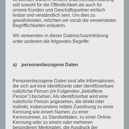
August 2018
soll sowohl für die Öffentlichkeit als auch für
unsere Kunden und Geschäftspartner einfach
Juli 2018
lesbar und verständlich sein. Um dies zu
gewährleisten, möchten wir vorab die verwendeten
Mai 2018
Begrifflichkeiten erläutern.
April 2018
Wir verwenden in dieser Datenschutzerklärung
August 2017
unter anderem die folgenden Begriffe:
Juli 2017
Juni 2017
a) personenbezogene Daten
August 2016
Juli 2016
Personenbezogene Daten sind alle Informationen,
die sich auf eine identifizierte oder identifizierbare
November 2015
natürliche Person (im Folgenden „betroffene
Person") beziehen. Als identifizierbar wird eine
September 2015
natürliche Person angesehen, die direkt oder
August 2015
indirekt, insbesondere mittels Zuordnung zu einer
Kennung wie einem Namen, zu einer
Juli 2015
Kennnummer, zu Standortdaten, zu einer Online-
Kennung oder zu einem oder mehreren
Mai 2015
besonderen Merkmalen, die Ausdruck der