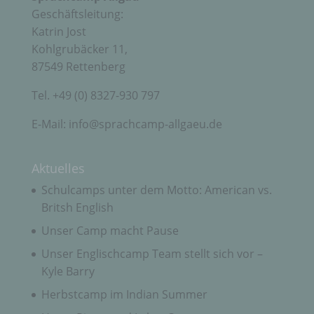
der unmittelbaren Verantwortung des
Geschäftsleitung:
Verantwortlichen oder des Auftragsverarbeiters
befugt sind, die personenbezogenen Daten zu
Katrin Jost
verarbeiten.
Kohlgrubäcker 11,
87549 Rettenberg
k) Einwilligung
Tel. +49 (0) 8327-930 797
E-Mail: info@sprachcamp-allgaeu.de
Einwilligung ist jede von der betroffenen Person
freiwillig für den bestimmten Fall in informierter
Weise und unmissverständlich abgegebene
Willensbekundung in Form einer Erklärung oder
Aktuelles
einer sonstigen eindeutigen bestätigenden
Schulcamps unter dem Motto: American vs.
Handlung, mit der die betroffene Person zu
verstehen gibt, dass sie mit der Verarbeitung der
Britsh English
sie betreffenden personenbezogenen Daten
einverstanden ist.
Unser Camp macht Pause
Unser Englischcamp Team stellt sich vor –
Kyle Barry
Name und Anschrift des für die Verarbeitung
Verantwortlichen
Herbstcamp im Indian Summer