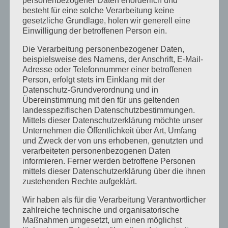
personenbezogener Daten erforderlich und
Senior boys!
besteht für eine solche Verarbeitung keine
gesetzliche Grundlage, holen wir generell eine
Wiebke
zu
Easter camp summary from our
Einwilligung der betroffenen Person ein.
Senior boys!
Die Verarbeitung personenbezogener Daten,
beispielsweise des Namens, der Anschrift, E-Mail-
Archiv
Adresse oder Telefonnummer einer betroffenen
September 2021
Person, erfolgt stets im Einklang mit der
Datenschutz-Grundverordnung und in
Februar 2021
Übereinstimmung mit den für uns geltenden
landesspezifischen Datenschutzbestimmungen.
Oktober 2020
Mittels dieser Datenschutzerklärung möchte unser
September 2020
Unternehmen die Öffentlichkeit über Art, Umfang
und Zweck der von uns erhobenen, genutzten und
August 2020
verarbeiteten personenbezogenen Daten
informieren. Ferner werden betroffene Personen
Juli 2020
mittels dieser Datenschutzerklärung über die ihnen
Juni 2020
zustehenden Rechte aufgeklärt.
Mai 2020
Wir haben als für die Verarbeitung Verantwortlicher
zahlreiche technische und organisatorische
April 2020
Maßnahmen umgesetzt, um einen möglichst