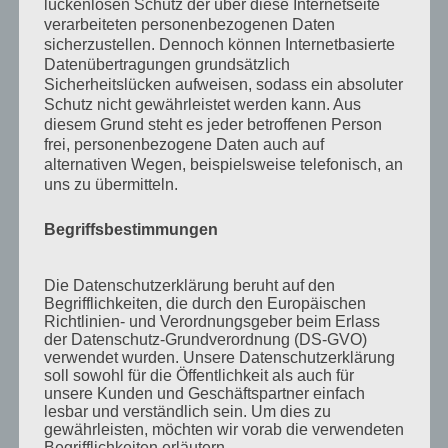
März 2020
lückenlosen Schutz der über diese Internetseite
verarbeiteten personenbezogenen Daten
August 2019
sicherzustellen. Dennoch können Internetbasierte
Datenübertragungen grundsätzlich
Juni 2019
Sicherheitslücken aufweisen, sodass ein absoluter
April 2019
Schutz nicht gewährleistet werden kann. Aus
diesem Grund steht es jeder betroffenen Person
November 2018
frei, personenbezogene Daten auch auf
alternativen Wegen, beispielsweise telefonisch, an
Oktober 2018
uns zu übermitteln.
August 2018
Begriffsbestimmungen
Juli 2018
Mai 2018
Die Datenschutzerklärung beruht auf den
April 2018
Begrifflichkeiten, die durch den Europäischen
Richtlinien- und Verordnungsgeber beim Erlass
August 2017
der Datenschutz-Grundverordnung (DS-GVO)
verwendet wurden. Unsere Datenschutzerklärung
Juli 2017
soll sowohl für die Öffentlichkeit als auch für
unsere Kunden und Geschäftspartner einfach
Juni 2017
lesbar und verständlich sein. Um dies zu
gewährleisten, möchten wir vorab die verwendeten
August 2016
Begrifflichkeiten erläutern.