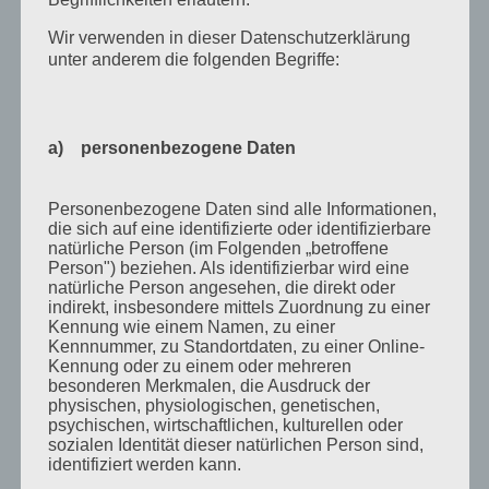
Juli 2016
Wir verwenden in dieser Datenschutzerklärung
November 2015
unter anderem die folgenden Begriffe:
September 2015
August 2015
a) personenbezogene Daten
Juli 2015
Mai 2015
Personenbezogene Daten sind alle Informationen,
die sich auf eine identifizierte oder identifizierbare
April 2015
natürliche Person (im Folgenden „betroffene
Person") beziehen. Als identifizierbar wird eine
August 2014
natürliche Person angesehen, die direkt oder
Juli 2014
indirekt, insbesondere mittels Zuordnung zu einer
Kennung wie einem Namen, zu einer
Juni 2014
Kennnummer, zu Standortdaten, zu einer Online-
Kennung oder zu einem oder mehreren
Januar 2014
besonderen Merkmalen, die Ausdruck der
physischen, physiologischen, genetischen,
August 2013
psychischen, wirtschaftlichen, kulturellen oder
sozialen Identität dieser natürlichen Person sind,
Juli 2013
identifiziert werden kann.
Juni 2013