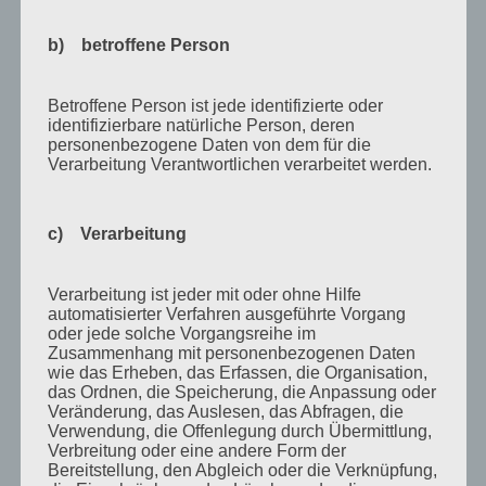
Mai 2013
b) betroffene Person
April 2013
März 2013
Betroffene Person ist jede identifizierte oder
identifizierbare natürliche Person, deren
August 2012
personenbezogene Daten von dem für die
Verarbeitung Verantwortlichen verarbeitet werden.
Juli 2012
Juni 2012
c) Verarbeitung
April 2012
Februar 2012
Verarbeitung ist jeder mit oder ohne Hilfe
automatisierter Verfahren ausgeführte Vorgang
November 2011
oder jede solche Vorgangsreihe im
Zusammenhang mit personenbezogenen Daten
Oktober 2011
wie das Erheben, das Erfassen, die Organisation,
September 2011
das Ordnen, die Speicherung, die Anpassung oder
Veränderung, das Auslesen, das Abfragen, die
August 2011
Verwendung, die Offenlegung durch Übermittlung,
Verbreitung oder eine andere Form der
Juli 2011
Bereitstellung, den Abgleich oder die Verknüpfung,