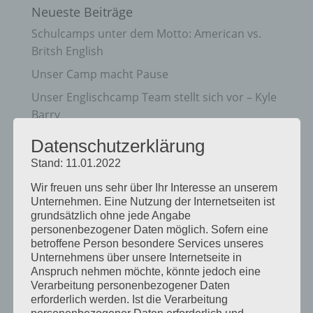
Neueste Beiträge
Schulcamps unter dem Motto: American vs.
Britsh English
Unser Camp macht Pause
Unser Englischcamp Team stellt sich vor – Kyle
Barry
Herbstcamp im Indian Summer
Datenschutzerklärung
Unser Rivers and Lakes Camp
Stand: 11.01.2022
Wir freuen uns sehr über Ihr Interesse an unserem
Neueste Kommentare
Unternehmen. Eine Nutzung der Internetseiten ist
grundsätzlich ohne jede Angabe
Katrin Jost
zu
Kletterwald auf Englisch
personenbezogener Daten möglich. Sofern eine
Christine Neuhaus
zu
Kletterwald auf Englisch
betroffene Person besondere Services unseres
Unternehmens über unsere Internetseite in
Wiebke
zu
Easter camp summary from our
Anspruch nehmen möchte, könnte jedoch eine
Senior boys!
Verarbeitung personenbezogener Daten
erforderlich werden. Ist die Verarbeitung
Katrin Jost
zu
Easter camp summary from our