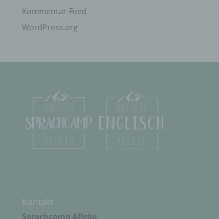
Kommentar-Feed
i) Empfänger
WordPress.org
Empfänger ist eine natürliche oder juristische
Person, Behörde, Einrichtung oder andere Stelle,
der personenbezogene Daten offengelegt werden,
unabhängig davon, ob es sich bei ihr um einen
Dritten handelt oder nicht. Behörden, die im
Rahmen eines bestimmten Untersuchungsauftrags
nach dem Unionsrecht oder dem Recht der
Mitgliedstaaten möglicherweise
personenbezogene Daten erhalten, gelten jedoch
nicht als Empfänger.
j) Dritter
Dritter ist eine natürliche oder juristische Person,
Behörde, Einrichtung oder andere Stelle außer der
Kontakt
betroffenen Person, dem Verantwortlichen, dem
Auftragsverarbeiter und den Personen, die unter
Sprachcamp Allgäu