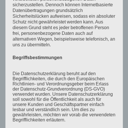
Mai 2013
sicherzustellen. Dennoch können Internetbasierte
Datenübertragungen grundsätzlich
April 2013
Sicherheitslücken aufweisen, sodass ein absoluter
Schutz nicht gewährleistet werden kann. Aus
März 2013
diesem Grund steht es jeder betroffenen Person
August 2012
frei, personenbezogene Daten auch auf
alternativen Wegen, beispielsweise telefonisch, an
Juli 2012
uns zu übermitteln.
Juni 2012
Begriffsbestimmungen
April 2012
Februar 2012
Die Datenschutzerklärung beruht auf den
Begrifflichkeiten, die durch den Europäischen
November 2011
Richtlinien- und Verordnungsgeber beim Erlass
Oktober 2011
der Datenschutz-Grundverordnung (DS-GVO)
verwendet wurden. Unsere Datenschutzerklärung
September 2011
soll sowohl für die Öffentlichkeit als auch für
unsere Kunden und Geschäftspartner einfach
August 2011
lesbar und verständlich sein. Um dies zu
gewährleisten, möchten wir vorab die verwendeten
Juli 2011
Begrifflichkeiten erläutern.
Juni 2011