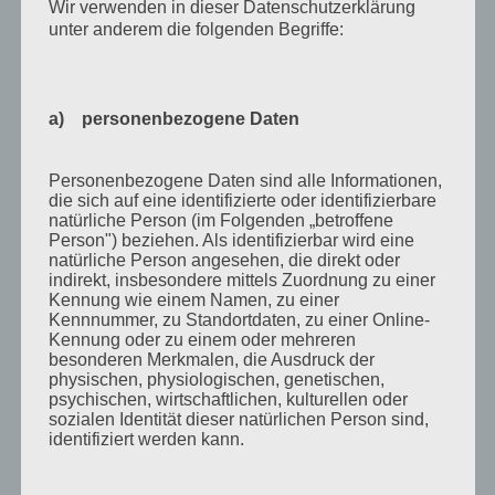
Wir verwenden in dieser Datenschutzerklärung
Mai 2011
unter anderem die folgenden Begriffe:
April 2011
März 2011
a) personenbezogene Daten
Februar 2011
Januar 2011
Personenbezogene Daten sind alle Informationen,
die sich auf eine identifizierte oder identifizierbare
Dezember 2010
natürliche Person (im Folgenden „betroffene
Person") beziehen. Als identifizierbar wird eine
November 2010
natürliche Person angesehen, die direkt oder
indirekt, insbesondere mittels Zuordnung zu einer
Oktober 2010
Kennung wie einem Namen, zu einer
Kennnummer, zu Standortdaten, zu einer Online-
September 2010
Kennung oder zu einem oder mehreren
August 2010
besonderen Merkmalen, die Ausdruck der
physischen, physiologischen, genetischen,
Juli 2010
psychischen, wirtschaftlichen, kulturellen oder
sozialen Identität dieser natürlichen Person sind,
Juni 2010
identifiziert werden kann.
Mai 2010