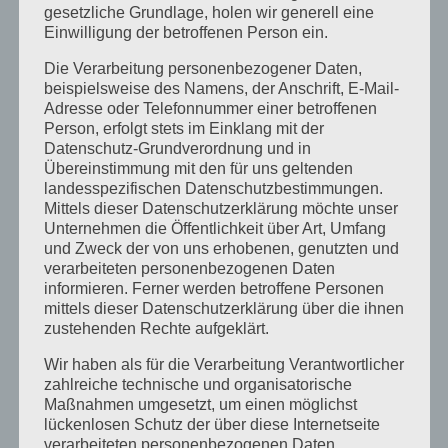
Juli 2016
gesetzliche Grundlage, holen wir generell eine
November 2015
Einwilligung der betroffenen Person ein.
September 2015
Die Verarbeitung personenbezogener Daten,
beispielsweise des Namens, der Anschrift, E-Mail-
August 2015
Adresse oder Telefonnummer einer betroffenen
Person, erfolgt stets im Einklang mit der
Juli 2015
Datenschutz-Grundverordnung und in
Mai 2015
Übereinstimmung mit den für uns geltenden
landesspezifischen Datenschutzbestimmungen.
April 2015
Mittels dieser Datenschutzerklärung möchte unser
Unternehmen die Öffentlichkeit über Art, Umfang
August 2014
und Zweck der von uns erhobenen, genutzten und
Juli 2014
verarbeiteten personenbezogenen Daten
informieren. Ferner werden betroffene Personen
Juni 2014
mittels dieser Datenschutzerklärung über die ihnen
Januar 2014
zustehenden Rechte aufgeklärt.
August 2013
Wir haben als für die Verarbeitung Verantwortlicher
zahlreiche technische und organisatorische
Juli 2013
Maßnahmen umgesetzt, um einen möglichst
lückenlosen Schutz der über diese Internetseite
Juni 2013
verarbeiteten personenbezogenen Daten