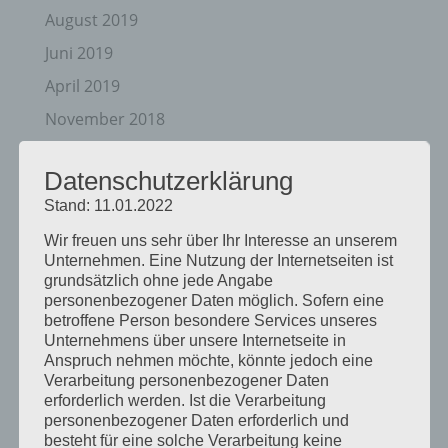
August 2019
Juni 2019
April 2019
November 2018
Oktober 2018
Datenschutzerklärung
August 2018
Stand: 11.01.2022
Juli 2018
Wir freuen uns sehr über Ihr Interesse an unserem
Mai 2018
Unternehmen. Eine Nutzung der Internetseiten ist
grundsätzlich ohne jede Angabe
April 2018
personenbezogener Daten möglich. Sofern eine
August 2017
betroffene Person besondere Services unseres
Unternehmens über unsere Internetseite in
Juli 2017
Anspruch nehmen möchte, könnte jedoch eine
Juni 2017
Verarbeitung personenbezogener Daten
erforderlich werden. Ist die Verarbeitung
August 2016
personenbezogener Daten erforderlich und
besteht für eine solche Verarbeitung keine