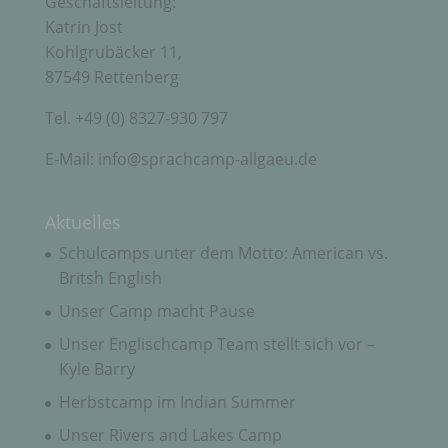
Geschäftsleitung:
Verantwortlicher oder für die Verarbeitung
Katrin Jost
Verantwortlicher ist die natürliche oder juristische
Person, Behörde, Einrichtung oder andere Stelle,
Kohlgrubäcker 11,
die allein oder gemeinsam mit anderen über die
87549 Rettenberg
Zwecke und Mittel der Verarbeitung von
personenbezogenen Daten entscheidet. Sind die
Tel. +49 (0) 8327-930 797
Zwecke und Mittel dieser Verarbeitung durch das
Unionsrecht oder das Recht der Mitgliedstaaten
vorgegeben, so kann der Verantwortliche
E-Mail: info@sprachcamp-allgaeu.de
beziehungsweise können die bestimmten Kriterien
seiner Benennung nach dem Unionsrecht oder
dem Recht der Mitgliedstaaten vorgesehen
Aktuelles
werden.
Schulcamps unter dem Motto: American vs.
Britsh English
h) Auftragsverarbeiter
Unser Camp macht Pause
Unser Englischcamp Team stellt sich vor –
Auftragsverarbeiter ist eine natürliche oder
juristische Person, Behörde, Einrichtung oder
Kyle Barry
andere Stelle, die personenbezogene Daten im
Auftrag des Verantwortlichen verarbeitet.
Herbstcamp im Indian Summer
Unser Rivers and Lakes Camp