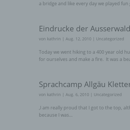
a bridge and like every day we played fun 
Eindrucke der Ausserwal
von
kathrin
|
Aug. 12, 2010
|
Uncategorized
Today we went hiking to a 400 year old hu
for ourselves and make a fire. It was a bea
Sprachcamp Allgäu Klette
von
kathrin
|
Aug. 6, 2010
|
Uncategorized
‚I am really proud that I got to the top, al
because I was...