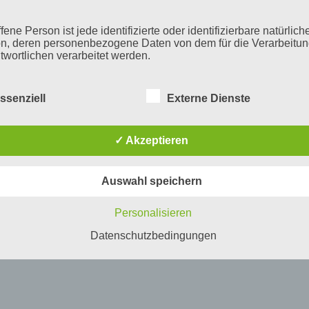
fene Person ist jede identifizierte oder identifizierbare natürlich
n, deren personenbezogene Daten von dem für die Verarbeitu
twortlichen verarbeitet werden.
ssenziell
Externe Dienste
erarbeitung
beitung ist jeder mit oder ohne Hilfe automatisierter Verfahren
✓ Akzeptieren
führte Vorgang oder jede solche Vorgangsreihe im Zusammen
ersonenbezogenen Daten wie das Erheben, das Erfassen, die
isation, das Ordnen, die Speicherung, die Anpassung oder
Auswahl speichern
derung, das Auslesen, das Abfragen, die Verwendung, die
legung durch Übermittlung, Verbreitung oder eine andere Form 
tstellung, den Abgleich oder die Verknüpfung, die Einschränkun
Personalisieren
en oder die Vernichtung.
Datenschutzbedingungen
inschränkung der Verarbeitung
hränkung der Verarbeitung ist die Markierung gespeicherter