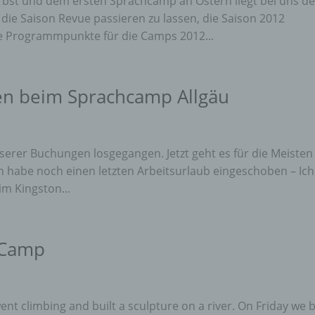
bst und dem ersten Sprachcamp an Ostern liegt bei uns de
 die Saison Revue passieren zu lassen, die Saison 2012
e Programmpunkte für die Camps 2012...
n beim Sprachcamp Allgäu
nserer Buchungen losgegangen. Jetzt geht es für die Meisten
h habe noch einen letzten Arbeitsurlaub eingeschoben – Ich
im Kingston...
h Camp
nt climbing and built a sculpture on a river. On Friday we b