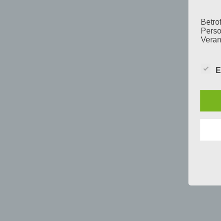
Betrof
Perso
Veran
E
c) V
Verar
ausge
mit p
Organ
Verän
Offen
Berei
Lösch
d) E
Einsc