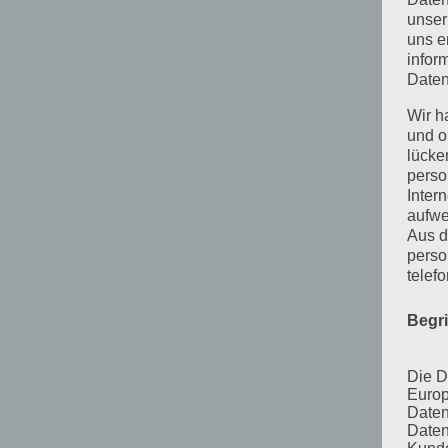
unser
uns e
infor
Daten
Wir h
und o
lücke
perso
Inter
aufwe
Aus d
perso
telef
Begr
Die D
Europ
Daten
Daten