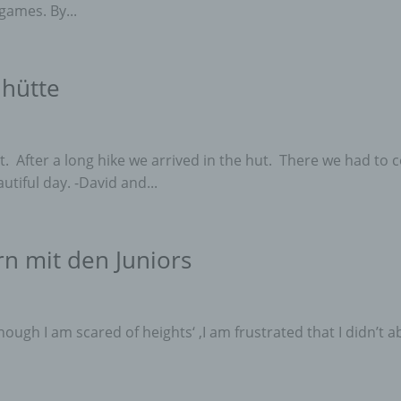
games. By...
dhütte
t. After a long hike we arrived in the hut. There we had to 
utiful day. -David and...
rn mit den Juniors
though I am scared of heights‘ ‚I am frustrated that I didn’t a