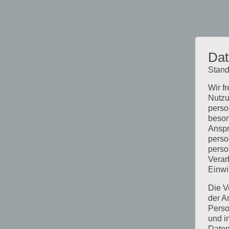
Dat
Stand
Wir f
Nutzu
perso
beson
Anspr
perso
perso
Verar
Einwi
Die V
der A
Perso
und i
Daten