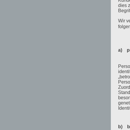
Kunde
dies 
Begrif
Wir v
folge
a) p
Perso
ident
„betro
Perso
Zuord
Stand
beson
genet
Identi
b) b