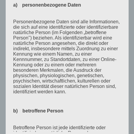
Oktober 2010
a) personenbezogene Daten
September 2010
August 2010
Personenbezogene Daten sind alle Informationen,
die sich auf eine identifizierte oder identifizierbare
Juli 2010
natürliche Person (im Folgenden „betroffene
Person") beziehen. Als identifizierbar wird eine
Juni 2010
natürliche Person angesehen, die direkt oder
indirekt, insbesondere mittels Zuordnung zu einer
Mai 2010
Kennung wie einem Namen, zu einer
April 2010
Kennnummer, zu Standortdaten, zu einer Online-
Kennung oder zu einem oder mehreren
März 2010
besonderen Merkmalen, die Ausdruck der
physischen, physiologischen, genetischen,
Februar 2010
psychischen, wirtschaftlichen, kulturellen oder
sozialen Identität dieser natürlichen Person sind,
Januar 2010
identifiziert werden kann.
November 2009
Oktober 2009
b) betroffene Person
September 2009
Betroffene Person ist jede identifizierte oder
August 2009
identifizierbare natürliche Person, deren