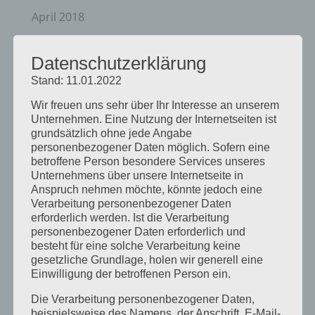
April 2018
August 2017
Datenschutzerklärung
Juli 2017
Stand: 11.01.2022
Juni 2017
Wir freuen uns sehr über Ihr Interesse an unserem
August 2016
Unternehmen. Eine Nutzung der Internetseiten ist
Juli 2016
grundsätzlich ohne jede Angabe
personenbezogener Daten möglich. Sofern eine
November 2015
betroffene Person besondere Services unseres
Unternehmens über unsere Internetseite in
September 2015
Anspruch nehmen möchte, könnte jedoch eine
August 2015
Verarbeitung personenbezogener Daten
erforderlich werden. Ist die Verarbeitung
Juli 2015
personenbezogener Daten erforderlich und
besteht für eine solche Verarbeitung keine
Mai 2015
gesetzliche Grundlage, holen wir generell eine
April 2015
Einwilligung der betroffenen Person ein.
August 2014
Die Verarbeitung personenbezogener Daten,
beispielsweise des Namens, der Anschrift, E-Mail-