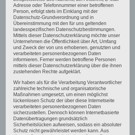
Juli 2014
Adresse oder Telefonnummer einer betroffenen
Juni 2014
Person, erfolgt stets im Einklang mit der
Datenschutz-Grundverordnung und in
Januar 2014
Übereinstimmung mit den für uns geltenden
landesspezifischen Datenschutzbestimmungen.
August 2013
Mittels dieser Datenschutzerklärung möchte unser
Juli 2013
Unternehmen die Öffentlichkeit über Art, Umfang
und Zweck der von uns erhobenen, genutzten und
Juni 2013
verarbeiteten personenbezogenen Daten
informieren. Ferner werden betroffene Personen
Mai 2013
mittels dieser Datenschutzerklärung über die ihnen
April 2013
zustehenden Rechte aufgeklärt.
März 2013
Wir haben als für die Verarbeitung Verantwortlicher
zahlreiche technische und organisatorische
August 2012
Maßnahmen umgesetzt, um einen möglichst
Juli 2012
lückenlosen Schutz der über diese Internetseite
verarbeiteten personenbezogenen Daten
Juni 2012
sicherzustellen. Dennoch können Internetbasierte
Datenübertragungen grundsätzlich
April 2012
Sicherheitslücken aufweisen, sodass ein absoluter
Februar 2012
Schutz nicht gewährleistet werden kann. Aus