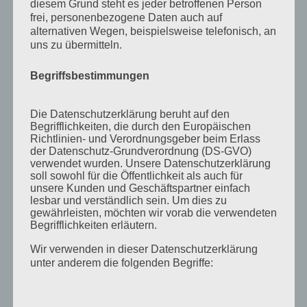
diesem Grund steht es jeder betroffenen Person
November 2011
frei, personenbezogene Daten auch auf
alternativen Wegen, beispielsweise telefonisch, an
Oktober 2011
uns zu übermitteln.
September 2011
Begriffsbestimmungen
August 2011
Juli 2011
Die Datenschutzerklärung beruht auf den
Juni 2011
Begrifflichkeiten, die durch den Europäischen
Richtlinien- und Verordnungsgeber beim Erlass
Mai 2011
der Datenschutz-Grundverordnung (DS-GVO)
verwendet wurden. Unsere Datenschutzerklärung
April 2011
soll sowohl für die Öffentlichkeit als auch für
unsere Kunden und Geschäftspartner einfach
März 2011
lesbar und verständlich sein. Um dies zu
gewährleisten, möchten wir vorab die verwendeten
Februar 2011
Begrifflichkeiten erläutern.
Januar 2011
Wir verwenden in dieser Datenschutzerklärung
Dezember 2010
unter anderem die folgenden Begriffe:
November 2010