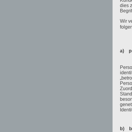
Kunde
dies 
Begrif
Wir v
folge
a) p
Perso
ident
„betro
Perso
Zuord
Stand
beson
genet
Identi
b) b