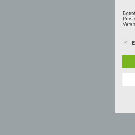
Betrof
Perso
Veran
E
c) V
Verar
ausge
mit p
Organ
Verän
Offen
Berei
Lösch
d) E
Einsc