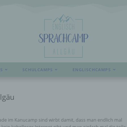
S
SCHULCAMPS
ENGLISCHCAMPS
lgäu
ade im Kanucamp sind wirbt damit, dass man endlich mal