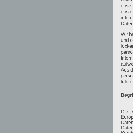
unser
uns e
infor
Daten
Wir h
und o
lücke
perso
Inter
aufwe
Aus d
perso
telef
Begr
Die D
Europ
Daten
Daten