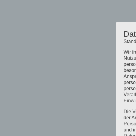
Dat
Stand
Wir f
Nutzu
perso
beson
Anspr
perso
perso
Verar
Einwi
Die V
der A
Perso
und i
Daten