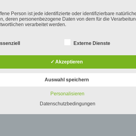
fene Person ist jede identifizierte oder identifizierbare natürlich
n, deren personenbezogene Daten von dem für die Verarbeitu
twortlichen verarbeitet werden.
ssenziell
Externe Dienste
erarbeitung
beitung ist jeder mit oder ohne Hilfe automatisierter Verfahren
✓ Akzeptieren
führte Vorgang oder jede solche Vorgangsreihe im Zusammen
ersonenbezogenen Daten wie das Erheben, das Erfassen, die
isation, das Ordnen, die Speicherung, die Anpassung oder
Auswahl speichern
derung, das Auslesen, das Abfragen, die Verwendung, die
legung durch Übermittlung, Verbreitung oder eine andere Form 
tstellung, den Abgleich oder die Verknüpfung, die Einschränkun
Personalisieren
en oder die Vernichtung.
Datenschutzbedingungen
inschränkung der Verarbeitung
hränkung der Verarbeitung ist die Markierung gespeicherter