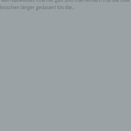
kein kabelloses Internet gibt und man einfach mal die tolle
bisschen länger gedauert bis die...