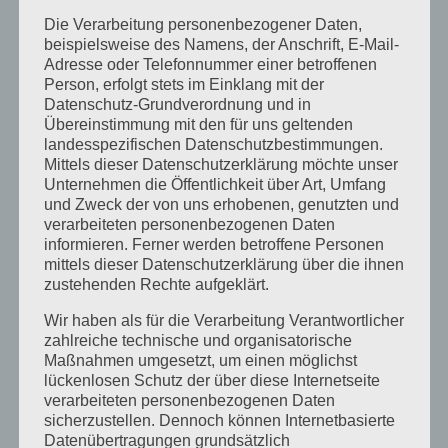
Juli 2016
Die Verarbeitung personenbezogener Daten,
November 2015
beispielsweise des Namens, der Anschrift, E-Mail-
Adresse oder Telefonnummer einer betroffenen
September 2015
Person, erfolgt stets im Einklang mit der
August 2015
Datenschutz-Grundverordnung und in
Übereinstimmung mit den für uns geltenden
Juli 2015
landesspezifischen Datenschutzbestimmungen.
Mittels dieser Datenschutzerklärung möchte unser
Mai 2015
Unternehmen die Öffentlichkeit über Art, Umfang
April 2015
und Zweck der von uns erhobenen, genutzten und
verarbeiteten personenbezogenen Daten
August 2014
informieren. Ferner werden betroffene Personen
mittels dieser Datenschutzerklärung über die ihnen
Juli 2014
zustehenden Rechte aufgeklärt.
Juni 2014
Wir haben als für die Verarbeitung Verantwortlicher
Januar 2014
zahlreiche technische und organisatorische
Maßnahmen umgesetzt, um einen möglichst
August 2013
lückenlosen Schutz der über diese Internetseite
verarbeiteten personenbezogenen Daten
Juli 2013
sicherzustellen. Dennoch können Internetbasierte
Juni 2013
Datenübertragungen grundsätzlich