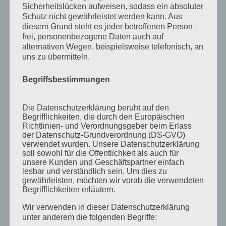
Sicherheitslücken aufweisen, sodass ein absoluter
Mai 2013
Schutz nicht gewährleistet werden kann. Aus
April 2013
diesem Grund steht es jeder betroffenen Person
frei, personenbezogene Daten auch auf
März 2013
alternativen Wegen, beispielsweise telefonisch, an
uns zu übermitteln.
August 2012
Juli 2012
Begriffsbestimmungen
Juni 2012
Die Datenschutzerklärung beruht auf den
April 2012
Begrifflichkeiten, die durch den Europäischen
Richtlinien- und Verordnungsgeber beim Erlass
Februar 2012
der Datenschutz-Grundverordnung (DS-GVO)
November 2011
verwendet wurden. Unsere Datenschutzerklärung
soll sowohl für die Öffentlichkeit als auch für
Oktober 2011
unsere Kunden und Geschäftspartner einfach
lesbar und verständlich sein. Um dies zu
September 2011
gewährleisten, möchten wir vorab die verwendeten
Begrifflichkeiten erläutern.
August 2011
Wir verwenden in dieser Datenschutzerklärung
Juli 2011
unter anderem die folgenden Begriffe: