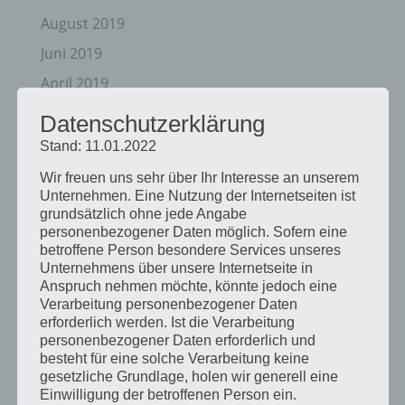
August 2019
Juni 2019
April 2019
November 2018
Datenschutzerklärung
Oktober 2018
Stand: 11.01.2022
August 2018
Wir freuen uns sehr über Ihr Interesse an unserem
Unternehmen. Eine Nutzung der Internetseiten ist
Juli 2018
grundsätzlich ohne jede Angabe
Mai 2018
personenbezogener Daten möglich. Sofern eine
betroffene Person besondere Services unseres
April 2018
Unternehmens über unsere Internetseite in
Anspruch nehmen möchte, könnte jedoch eine
August 2017
Verarbeitung personenbezogener Daten
Juli 2017
erforderlich werden. Ist die Verarbeitung
personenbezogener Daten erforderlich und
Juni 2017
besteht für eine solche Verarbeitung keine
gesetzliche Grundlage, holen wir generell eine
August 2016
Einwilligung der betroffenen Person ein.