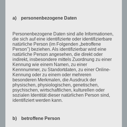
Juni 2011
Mai 2011
a) personenbezogene Daten
April 2011
März 2011
Personenbezogene Daten sind alle Informationen,
Februar 2011
die sich auf eine identifizierte oder identifizierbare
natürliche Person (im Folgenden „betroffene
Januar 2011
Person") beziehen. Als identifizierbar wird eine
natürliche Person angesehen, die direkt oder
Dezember 2010
indirekt, insbesondere mittels Zuordnung zu einer
Kennung wie einem Namen, zu einer
November 2010
Kennnummer, zu Standortdaten, zu einer Online-
Kennung oder zu einem oder mehreren
Oktober 2010
besonderen Merkmalen, die Ausdruck der
September 2010
physischen, physiologischen, genetischen,
psychischen, wirtschaftlichen, kulturellen oder
August 2010
sozialen Identität dieser natürlichen Person sind,
identifiziert werden kann.
Juli 2010
Juni 2010
b) betroffene Person
Mai 2010