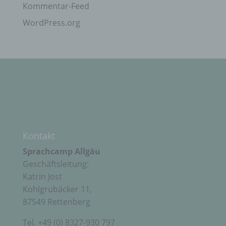
Kommentar-Feed
f) Pseudonymisierung
WordPress.org
Pseudonymisierung ist die Verarbeitung
personenbezogener Daten in einer Weise, auf
welche die personenbezogenen Daten ohne
Hinzuziehung zusätzlicher Informationen nicht
mehr einer spezifischen betroffenen Person
zugeordnet werden können, sofern diese
zusätzlichen Informationen gesondert aufbewahrt
werden und technischen und organisatorischen
Maßnahmen unterliegen, die gewährleisten, dass
die personenbezogenen Daten nicht einer
identifizierten oder identifizierbaren natürlichen
Kontakt
Person zugewiesen werden.
Sprachcamp Allgäu
Geschäftsleitung:
g) Verantwortlicher oder für die Verarbeitung
Katrin Jost
Verantwortlicher
Kohlgrubäcker 11,
87549 Rettenberg
Verantwortlicher oder für die Verarbeitung
Verantwortlicher ist die natürliche oder juristische
Tel. +49 (0) 8327-930 797