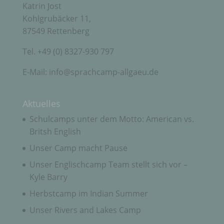
sie betreffenden personenbezogenen Daten
Katrin Jost
einverstanden ist.
Kohlgrubäcker 11,
87549 Rettenberg
Name und Anschrift des für die Verarbeitung
Tel. +49 (0) 8327-930 797
Verantwortlichen
E-Mail: info@sprachcamp-allgaeu.de
Verantwortlicher im Sinne der Datenschutz-
Grundverordnung, sonstiger in den Mitgliedstaaten
der Europäischen Union geltenden
Aktuelles
Datenschutzgesetze und anderer Bestimmungen
mit datenschutzrechtlichem Charakter ist die:
Schulcamps unter dem Motto: American vs.
Britsh English
Sprachcamp Allgäu
Unser Camp macht Pause
Katrin Jost
Unser Englischcamp Team stellt sich vor –
Kohlgrubäcker 11
Kyle Barry
87549 Rettenberg
Herbstcamp im Indian Summer
Deutschland
Unser Rivers and Lakes Camp
+49 (0) 8327-930 797