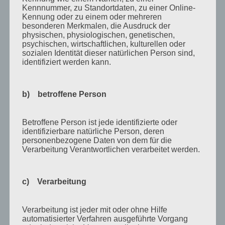
Kennnummer, zu Standortdaten, zu einer Online-
November 2015
Kennung oder zu einem oder mehreren
September 2015
besonderen Merkmalen, die Ausdruck der
physischen, physiologischen, genetischen,
August 2015
psychischen, wirtschaftlichen, kulturellen oder
sozialen Identität dieser natürlichen Person sind,
Juli 2015
identifiziert werden kann.
Mai 2015
April 2015
b) betroffene Person
August 2014
Betroffene Person ist jede identifizierte oder
Juli 2014
identifizierbare natürliche Person, deren
personenbezogene Daten von dem für die
Juni 2014
Verarbeitung Verantwortlichen verarbeitet werden.
Januar 2014
August 2013
c) Verarbeitung
Juli 2013
Juni 2013
Verarbeitung ist jeder mit oder ohne Hilfe
automatisierter Verfahren ausgeführte Vorgang
Mai 2013