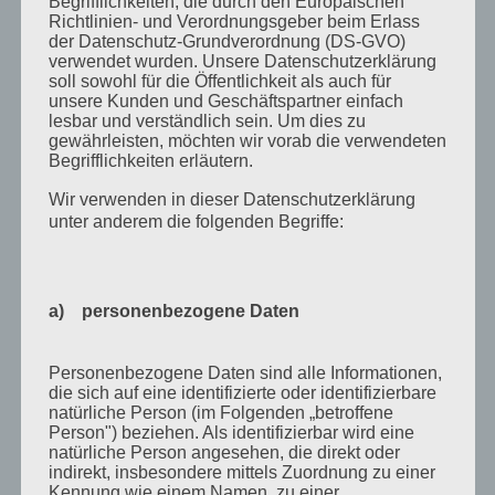
Begrifflichkeiten, die durch den Europäischen
August 2019
Richtlinien- und Verordnungsgeber beim Erlass
Juni 2019
der Datenschutz-Grundverordnung (DS-GVO)
verwendet wurden. Unsere Datenschutzerklärung
April 2019
soll sowohl für die Öffentlichkeit als auch für
unsere Kunden und Geschäftspartner einfach
November 2018
lesbar und verständlich sein. Um dies zu
gewährleisten, möchten wir vorab die verwendeten
Oktober 2018
Begrifflichkeiten erläutern.
August 2018
Wir verwenden in dieser Datenschutzerklärung
Juli 2018
unter anderem die folgenden Begriffe:
Mai 2018
April 2018
a) personenbezogene Daten
August 2017
Juli 2017
Personenbezogene Daten sind alle Informationen,
die sich auf eine identifizierte oder identifizierbare
Juni 2017
natürliche Person (im Folgenden „betroffene
Person") beziehen. Als identifizierbar wird eine
August 2016
natürliche Person angesehen, die direkt oder
indirekt, insbesondere mittels Zuordnung zu einer
Juli 2016
Kennung wie einem Namen, zu einer