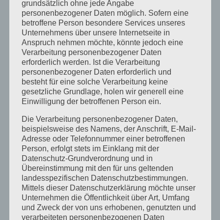
grundsätzlich ohne jede Angabe
Schulcamps unter dem Motto: American vs.
personenbezogener Daten möglich. Sofern eine
Britsh English
betroffene Person besondere Services unseres
Unternehmens über unsere Internetseite in
Unser Camp macht Pause
Anspruch nehmen möchte, könnte jedoch eine
Unser Englischcamp Team stellt sich vor – Kyle
Verarbeitung personenbezogener Daten
erforderlich werden. Ist die Verarbeitung
Barry
personenbezogener Daten erforderlich und
Herbstcamp im Indian Summer
besteht für eine solche Verarbeitung keine
gesetzliche Grundlage, holen wir generell eine
Unser Rivers and Lakes Camp
Einwilligung der betroffenen Person ein.
Die Verarbeitung personenbezogener Daten,
Neueste Kommentare
beispielsweise des Namens, der Anschrift, E-Mail-
Katrin Jost
zu
Kletterwald auf Englisch
Adresse oder Telefonnummer einer betroffenen
Person, erfolgt stets im Einklang mit der
Christine Neuhaus
zu
Kletterwald auf Englisch
Datenschutz-Grundverordnung und in
Übereinstimmung mit den für uns geltenden
Wiebke
zu
Easter camp summary from our
landesspezifischen Datenschutzbestimmungen.
Senior boys!
Mittels dieser Datenschutzerklärung möchte unser
Katrin Jost
zu
Easter camp summary from our
Unternehmen die Öffentlichkeit über Art, Umfang
und Zweck der von uns erhobenen, genutzten und
Senior boys!
verarbeiteten personenbezogenen Daten