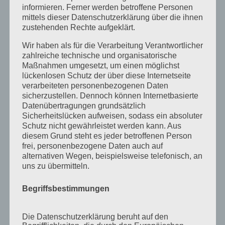
Wiebke
zu
Easter camp summary from our
informieren. Ferner werden betroffene Personen
mittels dieser Datenschutzerklärung über die ihnen
Senior boys!
zustehenden Rechte aufgeklärt.
Archiv
Wir haben als für die Verarbeitung Verantwortlicher
zahlreiche technische und organisatorische
September 2021
Maßnahmen umgesetzt, um einen möglichst
lückenlosen Schutz der über diese Internetseite
Februar 2021
verarbeiteten personenbezogenen Daten
Oktober 2020
sicherzustellen. Dennoch können Internetbasierte
Datenübertragungen grundsätzlich
September 2020
Sicherheitslücken aufweisen, sodass ein absoluter
Schutz nicht gewährleistet werden kann. Aus
August 2020
diesem Grund steht es jeder betroffenen Person
Juli 2020
frei, personenbezogene Daten auch auf
alternativen Wegen, beispielsweise telefonisch, an
Juni 2020
uns zu übermitteln.
Mai 2020
Begriffsbestimmungen
April 2020
März 2020
Die Datenschutzerklärung beruht auf den