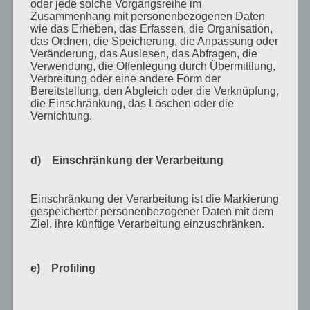
oder jede solche Vorgangsreihe im
Zusammenhang mit personenbezogenen Daten
April 2013
wie das Erheben, das Erfassen, die Organisation,
das Ordnen, die Speicherung, die Anpassung oder
März 2013
Veränderung, das Auslesen, das Abfragen, die
Verwendung, die Offenlegung durch Übermittlung,
August 2012
Verbreitung oder eine andere Form der
Juli 2012
Bereitstellung, den Abgleich oder die Verknüpfung,
die Einschränkung, das Löschen oder die
Juni 2012
Vernichtung.
April 2012
Februar 2012
d) Einschränkung der Verarbeitung
November 2011
Einschränkung der Verarbeitung ist die Markierung
Oktober 2011
gespeicherter personenbezogener Daten mit dem
Ziel, ihre künftige Verarbeitung einzuschränken.
September 2011
August 2011
e) Profiling
Juli 2011
Juni 2011
Profiling ist jede Art der automatisierten