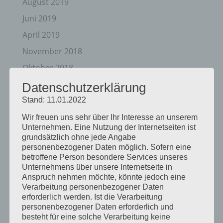
August 2019
Juni 2019
April 2019
November 2018
Oktober 2018
August 2018
Datenschutzerklärung
Juli 2018
Stand: 11.01.2022
Mai 2018
Wir freuen uns sehr über Ihr Interesse an unserem
Unternehmen. Eine Nutzung der Internetseiten ist
April 2018
grundsätzlich ohne jede Angabe
personenbezogener Daten möglich. Sofern eine
August 2017
betroffene Person besondere Services unseres
Juli 2017
Unternehmens über unsere Internetseite in
Anspruch nehmen möchte, könnte jedoch eine
Juni 2017
Verarbeitung personenbezogener Daten
erforderlich werden. Ist die Verarbeitung
August 2016
personenbezogener Daten erforderlich und
Juli 2016
besteht für eine solche Verarbeitung keine