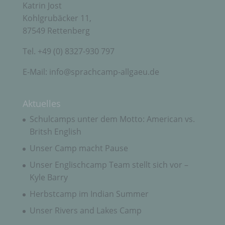
Verantwortlicher oder für die Verarbeitung
Katrin Jost
Verantwortlicher ist die natürliche oder juristische
Kohlgrubäcker 11,
Person, Behörde, Einrichtung oder andere Stelle,
die allein oder gemeinsam mit anderen über die
87549 Rettenberg
Zwecke und Mittel der Verarbeitung von
personenbezogenen Daten entscheidet. Sind die
Tel. +49 (0) 8327-930 797
Zwecke und Mittel dieser Verarbeitung durch das
Unionsrecht oder das Recht der Mitgliedstaaten
E-Mail: info@sprachcamp-allgaeu.de
vorgegeben, so kann der Verantwortliche
beziehungsweise können die bestimmten Kriterien
seiner Benennung nach dem Unionsrecht oder
dem Recht der Mitgliedstaaten vorgesehen
Aktuelles
werden.
Schulcamps unter dem Motto: American vs.
Britsh English
h) Auftragsverarbeiter
Unser Camp macht Pause
Unser Englischcamp Team stellt sich vor –
Auftragsverarbeiter ist eine natürliche oder
Kyle Barry
juristische Person, Behörde, Einrichtung oder
andere Stelle, die personenbezogene Daten im
Herbstcamp im Indian Summer
Auftrag des Verantwortlichen verarbeitet.
Unser Rivers and Lakes Camp