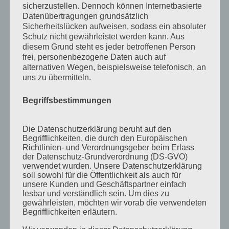
sicherzustellen. Dennoch können Internetbasierte
April 2013
Datenübertragungen grundsätzlich
Sicherheitslücken aufweisen, sodass ein absoluter
März 2013
Schutz nicht gewährleistet werden kann. Aus
diesem Grund steht es jeder betroffenen Person
August 2012
frei, personenbezogene Daten auch auf
Juli 2012
alternativen Wegen, beispielsweise telefonisch, an
uns zu übermitteln.
Juni 2012
April 2012
Begriffsbestimmungen
Februar 2012
Die Datenschutzerklärung beruht auf den
November 2011
Begrifflichkeiten, die durch den Europäischen
Richtlinien- und Verordnungsgeber beim Erlass
Oktober 2011
der Datenschutz-Grundverordnung (DS-GVO)
verwendet wurden. Unsere Datenschutzerklärung
September 2011
soll sowohl für die Öffentlichkeit als auch für
August 2011
unsere Kunden und Geschäftspartner einfach
lesbar und verständlich sein. Um dies zu
Juli 2011
gewährleisten, möchten wir vorab die verwendeten
Begrifflichkeiten erläutern.
Juni 2011