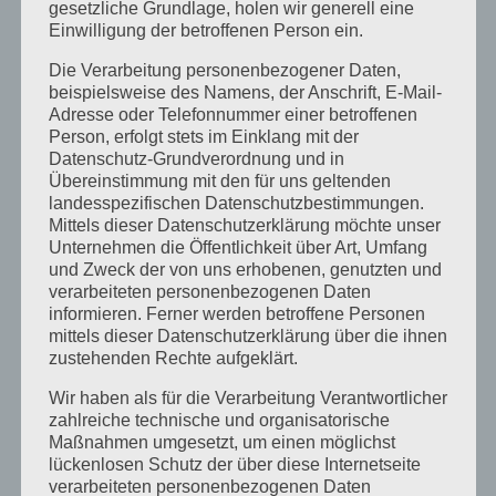
gesetzliche Grundlage, holen wir generell eine
November 2015
Einwilligung der betroffenen Person ein.
September 2015
Die Verarbeitung personenbezogener Daten,
August 2015
beispielsweise des Namens, der Anschrift, E-Mail-
Adresse oder Telefonnummer einer betroffenen
Juli 2015
Person, erfolgt stets im Einklang mit der
Datenschutz-Grundverordnung und in
Mai 2015
Übereinstimmung mit den für uns geltenden
April 2015
landesspezifischen Datenschutzbestimmungen.
Mittels dieser Datenschutzerklärung möchte unser
August 2014
Unternehmen die Öffentlichkeit über Art, Umfang
und Zweck der von uns erhobenen, genutzten und
Juli 2014
verarbeiteten personenbezogenen Daten
Juni 2014
informieren. Ferner werden betroffene Personen
mittels dieser Datenschutzerklärung über die ihnen
Januar 2014
zustehenden Rechte aufgeklärt.
August 2013
Wir haben als für die Verarbeitung Verantwortlicher
Juli 2013
zahlreiche technische und organisatorische
Maßnahmen umgesetzt, um einen möglichst
Juni 2013
lückenlosen Schutz der über diese Internetseite
verarbeiteten personenbezogenen Daten
Mai 2013