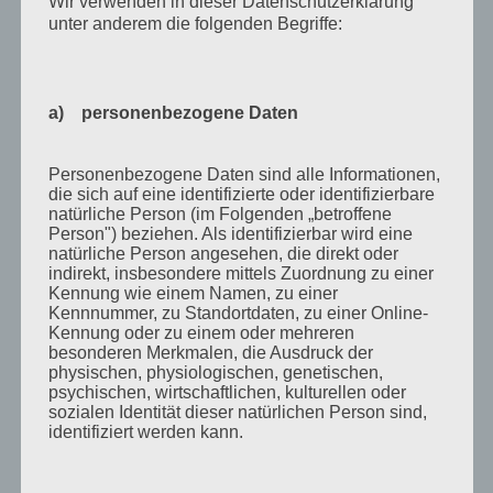
Wir verwenden in dieser Datenschutzerklärung
Mai 2011
unter anderem die folgenden Begriffe:
April 2011
März 2011
a) personenbezogene Daten
Februar 2011
Januar 2011
Personenbezogene Daten sind alle Informationen,
Dezember 2010
die sich auf eine identifizierte oder identifizierbare
natürliche Person (im Folgenden „betroffene
November 2010
Person") beziehen. Als identifizierbar wird eine
natürliche Person angesehen, die direkt oder
Oktober 2010
indirekt, insbesondere mittels Zuordnung zu einer
Kennung wie einem Namen, zu einer
September 2010
Kennnummer, zu Standortdaten, zu einer Online-
Kennung oder zu einem oder mehreren
August 2010
besonderen Merkmalen, die Ausdruck der
physischen, physiologischen, genetischen,
Juli 2010
psychischen, wirtschaftlichen, kulturellen oder
Juni 2010
sozialen Identität dieser natürlichen Person sind,
identifiziert werden kann.
Mai 2010
April 2010