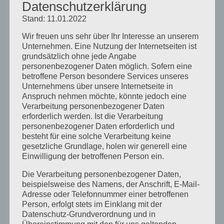
Datenschutzerklärung
Archiv
Stand: 11.01.2022
September 2021
Wir freuen uns sehr über Ihr Interesse an unserem
Februar 2021
Unternehmen. Eine Nutzung der Internetseiten ist
Oktober 2020
grundsätzlich ohne jede Angabe
personenbezogener Daten möglich. Sofern eine
September 2020
betroffene Person besondere Services unseres
August 2020
Unternehmens über unsere Internetseite in
Anspruch nehmen möchte, könnte jedoch eine
Juli 2020
Verarbeitung personenbezogener Daten
erforderlich werden. Ist die Verarbeitung
Juni 2020
personenbezogener Daten erforderlich und
Mai 2020
besteht für eine solche Verarbeitung keine
gesetzliche Grundlage, holen wir generell eine
April 2020
Einwilligung der betroffenen Person ein.
März 2020
Die Verarbeitung personenbezogener Daten,
beispielsweise des Namens, der Anschrift, E-Mail-
August 2019
Adresse oder Telefonnummer einer betroffenen
Juni 2019
Person, erfolgt stets im Einklang mit der
Datenschutz-Grundverordnung und in
April 2019