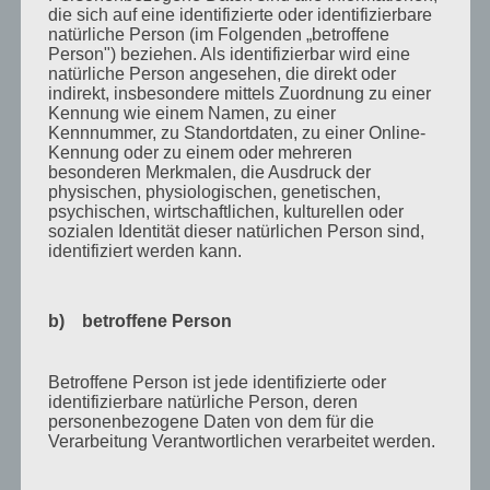
die sich auf eine identifizierte oder identifizierbare
August 2012
natürliche Person (im Folgenden „betroffene
Juli 2012
Person") beziehen. Als identifizierbar wird eine
natürliche Person angesehen, die direkt oder
Juni 2012
indirekt, insbesondere mittels Zuordnung zu einer
Kennung wie einem Namen, zu einer
April 2012
Kennnummer, zu Standortdaten, zu einer Online-
Kennung oder zu einem oder mehreren
Februar 2012
besonderen Merkmalen, die Ausdruck der
physischen, physiologischen, genetischen,
November 2011
psychischen, wirtschaftlichen, kulturellen oder
sozialen Identität dieser natürlichen Person sind,
Oktober 2011
identifiziert werden kann.
September 2011
August 2011
b) betroffene Person
Juli 2011
Juni 2011
Betroffene Person ist jede identifizierte oder
identifizierbare natürliche Person, deren
Mai 2011
personenbezogene Daten von dem für die
Verarbeitung Verantwortlichen verarbeitet werden.
April 2011
März 2011