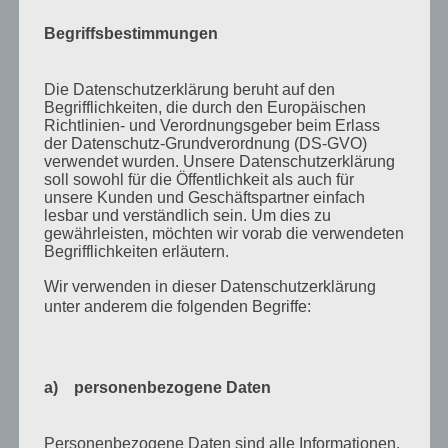
August 2015
Begriffsbestimmungen
Juli 2015
Mai 2015
Die Datenschutzerklärung beruht auf den
April 2015
Begrifflichkeiten, die durch den Europäischen
Richtlinien- und Verordnungsgeber beim Erlass
August 2014
der Datenschutz-Grundverordnung (DS-GVO)
verwendet wurden. Unsere Datenschutzerklärung
Juli 2014
soll sowohl für die Öffentlichkeit als auch für
unsere Kunden und Geschäftspartner einfach
Juni 2014
lesbar und verständlich sein. Um dies zu
Januar 2014
gewährleisten, möchten wir vorab die verwendeten
Begrifflichkeiten erläutern.
August 2013
Wir verwenden in dieser Datenschutzerklärung
Juli 2013
unter anderem die folgenden Begriffe:
Juni 2013
Mai 2013
a) personenbezogene Daten
April 2013
März 2013
Personenbezogene Daten sind alle Informationen,