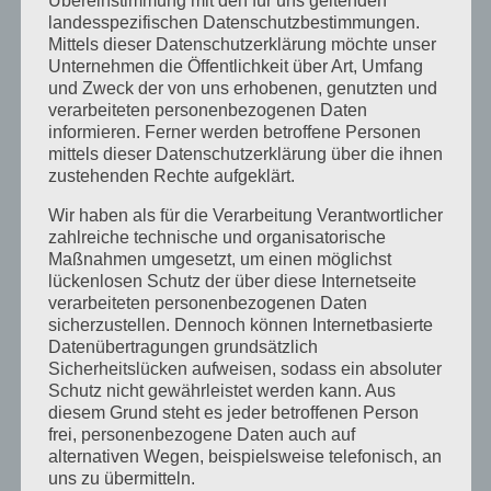
Übereinstimmung mit den für uns geltenden
landesspezifischen Datenschutzbestimmungen.
November 2018
Mittels dieser Datenschutzerklärung möchte unser
Oktober 2018
Unternehmen die Öffentlichkeit über Art, Umfang
und Zweck der von uns erhobenen, genutzten und
August 2018
verarbeiteten personenbezogenen Daten
Juli 2018
informieren. Ferner werden betroffene Personen
mittels dieser Datenschutzerklärung über die ihnen
Mai 2018
zustehenden Rechte aufgeklärt.
April 2018
Wir haben als für die Verarbeitung Verantwortlicher
zahlreiche technische und organisatorische
August 2017
Maßnahmen umgesetzt, um einen möglichst
Juli 2017
lückenlosen Schutz der über diese Internetseite
verarbeiteten personenbezogenen Daten
Juni 2017
sicherzustellen. Dennoch können Internetbasierte
Datenübertragungen grundsätzlich
August 2016
Sicherheitslücken aufweisen, sodass ein absoluter
Juli 2016
Schutz nicht gewährleistet werden kann. Aus
diesem Grund steht es jeder betroffenen Person
November 2015
frei, personenbezogene Daten auch auf
alternativen Wegen, beispielsweise telefonisch, an
September 2015
uns zu übermitteln.