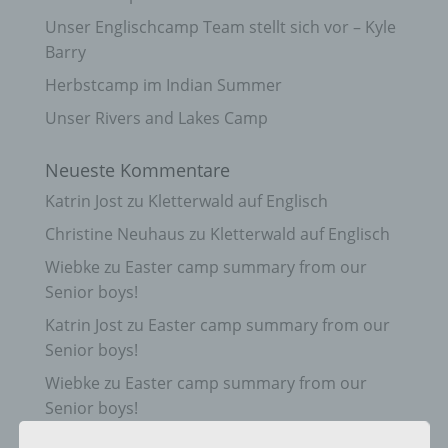
Unser Englischcamp Team stellt sich vor – Kyle
Barry
Herbstcamp im Indian Summer
Unser Rivers and Lakes Camp
Neueste Kommentare
Katrin Jost
zu
Kletterwald auf Englisch
Christine Neuhaus
zu
Kletterwald auf Englisch
Wiebke
zu
Easter camp summary from our
Senior boys!
Katrin Jost
zu
Easter camp summary from our
Senior boys!
Wiebke
zu
Easter camp summary from our
Senior boys!