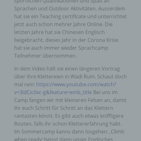
sportlichen Qualifikationen und Spaß an
Sprachen und Outdoor Aktivitäten. Ausserdem
hat sie ein Teaching certificate und unterrichtet
jetzt auch schon mehrer Jahre Online. Die
letzten Jahre hat sie Chinesen Englisch
beigebracht, dieses Jahr in der Corona Krise
hat sie auch immer wieder Sprachcamp
Teilnehmer übernommen.
In dem Video hält sie einen längeren Vortrag
über ihre Klettereien in Wadi Rum. Schaut doch
mal rein:
https://www.youtube.com/watch?
v=3IdCic0xc-g&feature=emb_title
Bei uns im
Camp fangen wir mit kleineren Felsen an, damit
ihr euch Schritt für Schritt an das Klettern
rantasten könnt. Es gibt auch etwas kniffligere
Routen, falls ihr schon Klettererfahrung habt.
Im Sommercamp kanns dann losgehen: ‚Climb
when ready‘ heisst dann unser Englisches