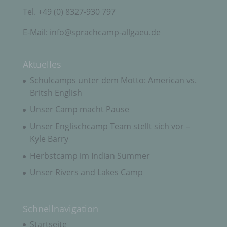
nach dem Unionsrecht oder dem Recht der
Tel. +49 (0) 8327-930 797
Mitgliedstaaten möglicherweise
personenbezogene Daten erhalten, gelten jedoch
E-Mail: info@sprachcamp-allgaeu.de
nicht als Empfänger.
Aktuelles
j) Dritter
Schulcamps unter dem Motto: American vs.
Britsh English
Dritter ist eine natürliche oder juristische Person,
Behörde, Einrichtung oder andere Stelle außer der
Unser Camp macht Pause
betroffenen Person, dem Verantwortlichen, dem
Auftragsverarbeiter und den Personen, die unter
Unser Englischcamp Team stellt sich vor –
der unmittelbaren Verantwortung des
Kyle Barry
Verantwortlichen oder des Auftragsverarbeiters
befugt sind, die personenbezogenen Daten zu
Herbstcamp im Indian Summer
verarbeiten.
Unser Rivers and Lakes Camp
k) Einwilligung
Schnellnavigation
Einwilligung ist jede von der betroffenen Person
Startseite