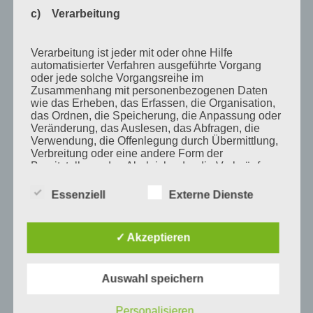
c) Verarbeitung
Februar 2011
Januar 2011
Verarbeitung ist jeder mit oder ohne Hilfe
automatisierter Verfahren ausgeführte Vorgang
Dezember 2010
oder jede solche Vorgangsreihe im
November 2010
Zusammenhang mit personenbezogenen Daten
wie das Erheben, das Erfassen, die Organisation,
Oktober 2010
das Ordnen, die Speicherung, die Anpassung oder
Veränderung, das Auslesen, das Abfragen, die
September 2010
Verwendung, die Offenlegung durch Übermittlung,
Verbreitung oder eine andere Form der
August 2010
Bereitstellung, den Abgleich oder die Verknüpfung,
die Einschränkung, das Löschen oder die
Juli 2010
Vernichtung.
Essenziell
Externe Dienste
Juni 2010
Mai 2010
d) Einschränkung der Verarbeitung
✓ Akzeptieren
April 2010
März 2010
Einschränkung der Verarbeitung ist die Markierung
Auswahl speichern
gespeicherter personenbezogener Daten mit dem
Februar 2010
Ziel, ihre künftige Verarbeitung einzuschränken.
Personalisieren