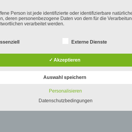
fene Person ist jede identifizierte oder identifizierbare natürlich
n, deren personenbezogene Daten von dem für die Verarbeitu
twortlichen verarbeitet werden.
ssenziell
Externe Dienste
erarbeitung
beitung ist jeder mit oder ohne Hilfe automatisierter Verfahren
✓ Akzeptieren
führte Vorgang oder jede solche Vorgangsreihe im Zusammen
ersonenbezogenen Daten wie das Erheben, das Erfassen, die
isation, das Ordnen, die Speicherung, die Anpassung oder
Auswahl speichern
derung, das Auslesen, das Abfragen, die Verwendung, die
legung durch Übermittlung, Verbreitung oder eine andere Form 
tstellung, den Abgleich oder die Verknüpfung, die Einschränkun
Personalisieren
en oder die Vernichtung.
Datenschutzbedingungen
inschränkung der Verarbeitung
hränkung der Verarbeitung ist die Markierung gespeicherter