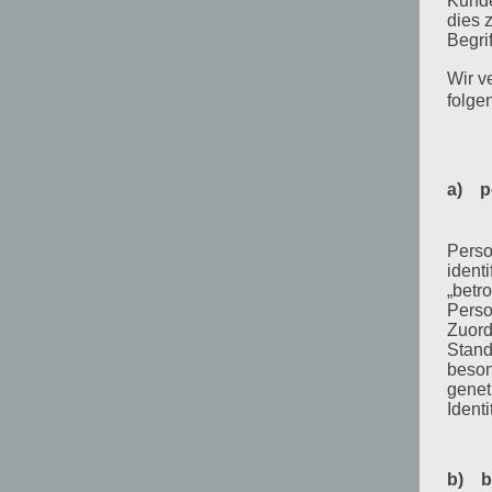
Kunde
dies 
Begrif
Wir v
folge
a) p
Perso
ident
„betro
Perso
Zuord
Stand
beson
genet
Identi
b) b