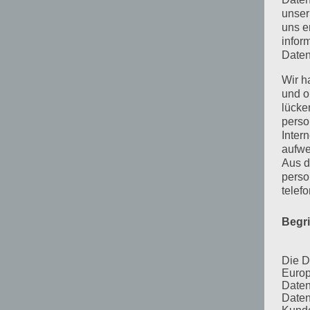
unser
uns e
infor
Daten
Wir h
und o
lücke
perso
Inter
aufwe
Aus d
perso
telef
Begr
Die D
Europ
Daten
Daten