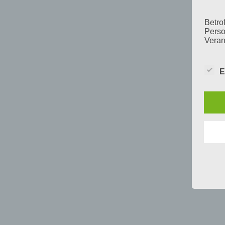
Betrof
Perso
Veran
E
c) V
Verar
ausge
mit p
Organ
Verän
Offen
Berei
Lösch
d) E
Einsc