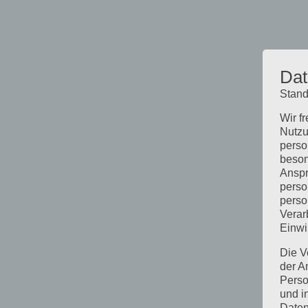
Dat
Stand
Wir f
Nutzu
perso
beson
Anspr
perso
perso
Verar
Einwi
Die V
der A
Perso
und i
Daten