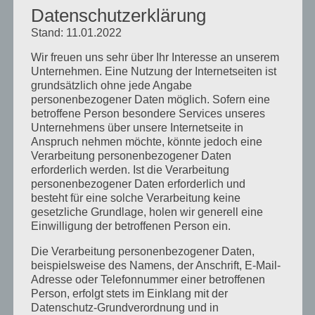
Unser Camp lebt vom Miteinander, davon dass
Datenschutzerklärung
wir Kontakt zu unseren Teilnehmern aufbauen,
Stand: 11.01.2022
damit das Englisch Lernen in einer vertrauten
Umgebung stattfinden kann. Damit das
Wir freuen uns sehr über Ihr Interesse an unserem
Unternehmen. Eine Nutzung der Internetseiten ist
Englisch lernen Spaß macht. Unser Camp
grundsätzlich ohne jede Angabe
funktioniert nicht kontaktlos. Ich könnte mir
personenbezogener Daten möglich. Sofern eine
zwar ein...
betroffene Person besondere Services unseres
Unternehmens über unsere Internetseite in
Anspruch nehmen möchte, könnte jedoch eine
« Ältere Einträge
Nächste Einträge »
Verarbeitung personenbezogener Daten
erforderlich werden. Ist die Verarbeitung
personenbezogener Daten erforderlich und
besteht für eine solche Verarbeitung keine
gesetzliche Grundlage, holen wir generell eine
Neueste Beiträge
Einwilligung der betroffenen Person ein.
Schulcamps unter dem Motto: American vs.
Die Verarbeitung personenbezogener Daten,
Britsh English
beispielsweise des Namens, der Anschrift, E-Mail-
Adresse oder Telefonnummer einer betroffenen
Unser Camp macht Pause
Person, erfolgt stets im Einklang mit der
Unser Englischcamp Team stellt sich vor – Kyle
Datenschutz-Grundverordnung und in