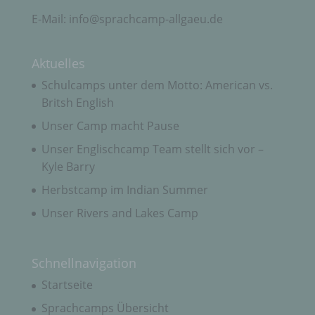
Kohlgrubäcker 11
E-Mail: info@sprachcamp-allgaeu.de
87549 Rettenberg
Deutschland
Aktuelles
+49 (0) 8327-930 797
Schulcamps unter dem Motto: American vs.
Britsh English
E-Mail: info@sprachcamp-allgaeu.de
Unser Camp macht Pause
DE262014462
Unser Englischcamp Team stellt sich vor –
Cookies / SessionStorage / LocalStorage
Kyle Barry
Herbstcamp im Indian Summer
Die Internetseiten verwenden teilweise so
Unser Rivers and Lakes Camp
genannte Cookies, LocalStorage und
SessionStorage. Dies dient dazu, unser Angebot
nutzerfreundlicher, effektiver und sicherer zu
machen. Local Storage und SessionStorage ist
Schnellnavigation
eine Technologie, mit welcher ihr Browser Daten
auf Ihrem Computer oder mobilen Gerät
Startseite
abspeichert. Cookies sind Textdateien, welche
über einen Internetbrowser auf einem
Sprachcamps Übersicht