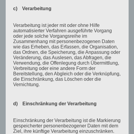
Juli 2015
c) Verarbeitung
Mai 2015
April 2015
Verarbeitung ist jeder mit oder ohne Hilfe
August 2014
automatisierter Verfahren ausgeführte Vorgang
oder jede solche Vorgangsreihe im
Juli 2014
Zusammenhang mit personenbezogenen Daten
wie das Erheben, das Erfassen, die Organisation,
Juni 2014
das Ordnen, die Speicherung, die Anpassung oder
Veränderung, das Auslesen, das Abfragen, die
Januar 2014
Verwendung, die Offenlegung durch Übermittlung,
August 2013
Verbreitung oder eine andere Form der
Bereitstellung, den Abgleich oder die Verknüpfung,
Juli 2013
die Einschränkung, das Löschen oder die
Vernichtung.
Juni 2013
Mai 2013
d) Einschränkung der Verarbeitung
April 2013
März 2013
Einschränkung der Verarbeitung ist die Markierung
gespeicherter personenbezogener Daten mit dem
August 2012
Ziel, ihre künftige Verarbeitung einzuschränken.