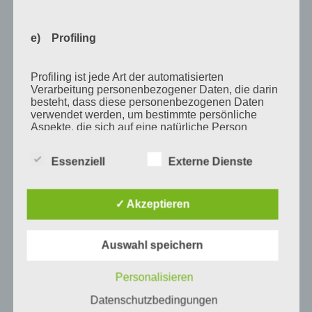
Juli 2012
Juni 2012
e) Profiling
April 2012
Februar 2012
Profiling ist jede Art der automatisierten
Verarbeitung personenbezogener Daten, die darin
November 2011
besteht, dass diese personenbezogenen Daten
verwendet werden, um bestimmte persönliche
Oktober 2011
Aspekte, die sich auf eine natürliche Person
beziehen, zu bewerten, insbesondere, um Aspekte
September 2011
bezüglich Arbeitsleistung, wirtschaftlicher Lage,
Essenziell
Externe Dienste
Gesundheit, persönlicher Vorlieben, Interessen,
August 2011
Zuverlässigkeit, Verhalten, Aufenthaltsort oder
Ortswechsel dieser natürlichen Person zu
Juli 2011
analysieren oder vorherzusagen.
✓ Akzeptieren
Juni 2011
Mai 2011
Auswahl speichern
f) Pseudonymisierung
April 2011
Personalisieren
März 2011
Pseudonymisierung ist die Verarbeitung
personenbezogener Daten in einer Weise, auf
Datenschutzbedingungen
Februar 2011
welche die personenbezogenen Daten ohne