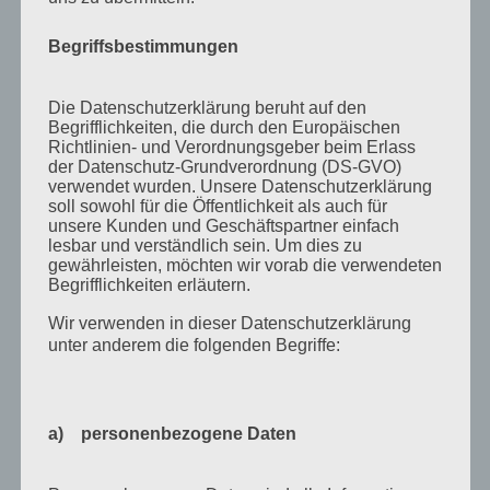
September 2021
Februar 2021
Begriffsbestimmungen
Oktober 2020
Die Datenschutzerklärung beruht auf den
September 2020
Begrifflichkeiten, die durch den Europäischen
August 2020
Richtlinien- und Verordnungsgeber beim Erlass
der Datenschutz-Grundverordnung (DS-GVO)
Juli 2020
verwendet wurden. Unsere Datenschutzerklärung
soll sowohl für die Öffentlichkeit als auch für
Juni 2020
unsere Kunden und Geschäftspartner einfach
lesbar und verständlich sein. Um dies zu
Mai 2020
gewährleisten, möchten wir vorab die verwendeten
Begrifflichkeiten erläutern.
April 2020
Wir verwenden in dieser Datenschutzerklärung
März 2020
unter anderem die folgenden Begriffe:
August 2019
Juni 2019
a) personenbezogene Daten
April 2019
November 2018