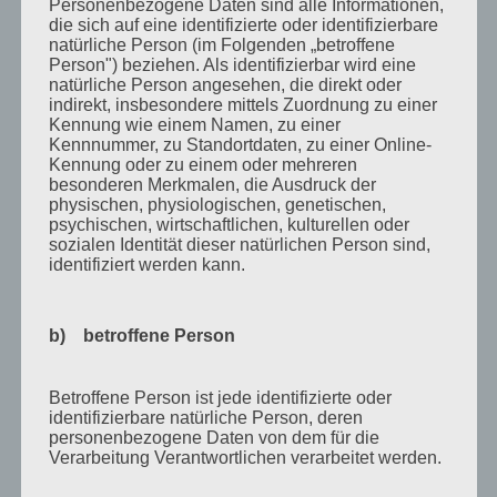
Personenbezogene Daten sind alle Informationen,
Oktober 2018
die sich auf eine identifizierte oder identifizierbare
natürliche Person (im Folgenden „betroffene
August 2018
Person") beziehen. Als identifizierbar wird eine
natürliche Person angesehen, die direkt oder
Juli 2018
indirekt, insbesondere mittels Zuordnung zu einer
Kennung wie einem Namen, zu einer
Mai 2018
Kennnummer, zu Standortdaten, zu einer Online-
April 2018
Kennung oder zu einem oder mehreren
besonderen Merkmalen, die Ausdruck der
August 2017
physischen, physiologischen, genetischen,
psychischen, wirtschaftlichen, kulturellen oder
Juli 2017
sozialen Identität dieser natürlichen Person sind,
identifiziert werden kann.
Juni 2017
August 2016
b) betroffene Person
Juli 2016
November 2015
Betroffene Person ist jede identifizierte oder
identifizierbare natürliche Person, deren
September 2015
personenbezogene Daten von dem für die
August 2015
Verarbeitung Verantwortlichen verarbeitet werden.