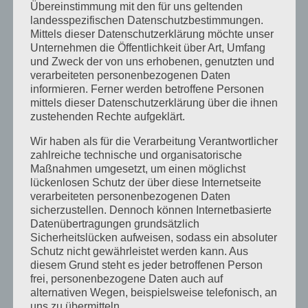
Übereinstimmung mit den für uns geltenden
Barry
landesspezifischen Datenschutzbestimmungen.
Herbstcamp im Indian Summer
Mittels dieser Datenschutzerklärung möchte unser
Unternehmen die Öffentlichkeit über Art, Umfang
Unser Rivers and Lakes Camp
und Zweck der von uns erhobenen, genutzten und
verarbeiteten personenbezogenen Daten
Neueste Kommentare
informieren. Ferner werden betroffene Personen
mittels dieser Datenschutzerklärung über die ihnen
Katrin Jost
zu
Kletterwald auf Englisch
zustehenden Rechte aufgeklärt.
Christine Neuhaus
zu
Kletterwald auf Englisch
Wir haben als für die Verarbeitung Verantwortlicher
zahlreiche technische und organisatorische
Wiebke
zu
Easter camp summary from our
Maßnahmen umgesetzt, um einen möglichst
Senior boys!
lückenlosen Schutz der über diese Internetseite
Katrin Jost
zu
Easter camp summary from our
verarbeiteten personenbezogenen Daten
sicherzustellen. Dennoch können Internetbasierte
Senior boys!
Datenübertragungen grundsätzlich
Wiebke
zu
Easter camp summary from our
Sicherheitslücken aufweisen, sodass ein absoluter
Schutz nicht gewährleistet werden kann. Aus
Senior boys!
diesem Grund steht es jeder betroffenen Person
frei, personenbezogene Daten auch auf
Archiv
alternativen Wegen, beispielsweise telefonisch, an
uns zu übermitteln.